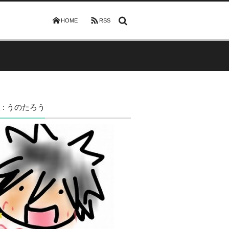
HOME
RSS
 : うのたろう