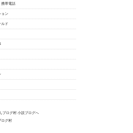
・携帯電話
ション
ナルド
事
ン
ブログ村