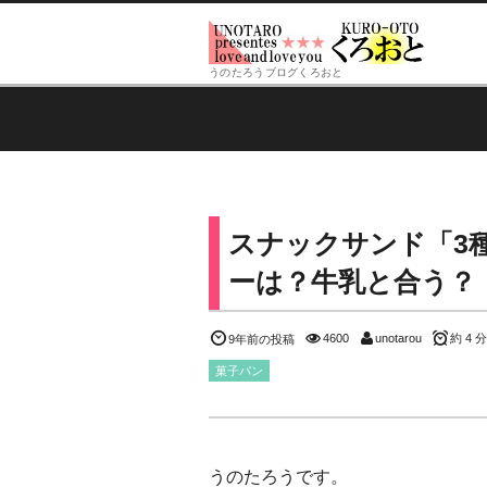
うのたろうブログくろおと
スナックサンド「3
ーは？牛乳と合う？
4600
unotarou
約 4 分
9年前の投稿
菓子パン
うのたろうです。