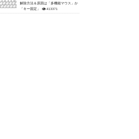
解除方法＆原因は「多機能マウス」か
「キー固定」
413371