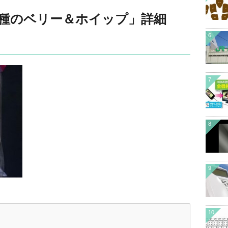
3種のベリー＆ホイップ」詳細
6
7
8
9
10