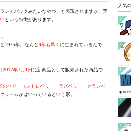
人気
ランチパックみたいなやつ」と表現されますが、実
い
という特徴があります。
1
年。
1975年。なんと
9年も早く
に生まれているんで
2
は
2017年7月1日
に新商品として販売された商品で
3
類のベリー（ストロベリー、ラズベリー、クランベ
8715
クリームがはいっているという形。
4
5