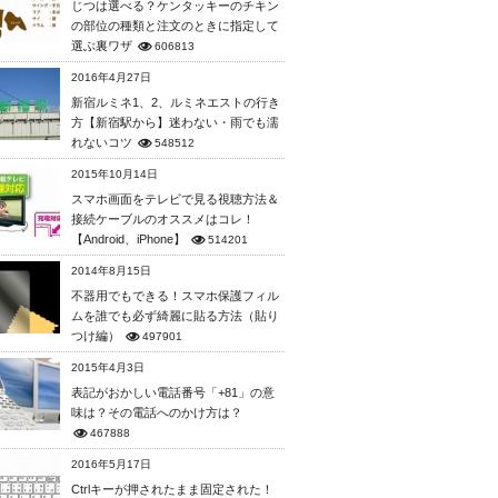
じつは選べる？ケンタッキーのチキン
の部位の種類と注文のときに指定して
選ぶ裏ワザ
606813
2016年4月27日
新宿ルミネ1、2、ルミネエストの行き
方【新宿駅から】迷わない・雨でも濡
れないコツ
548512
2015年10月14日
スマホ画面をテレビで見る視聴方法＆
接続ケーブルのオススメはコレ！
【Android、iPhone】
514201
2014年8月15日
不器用でもできる！スマホ保護フィル
ムを誰でも必ず綺麗に貼る方法（貼り
つけ編）
497901
2015年4月3日
表記がおかしい電話番号「+81」の意
味は？その電話へのかけ方は？
467888
2016年5月17日
Ctrlキーが押されたまま固定された！