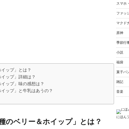
スマホ
ファッ
マクド
原神
季節行
小説
福袋
ホイップ」とは？
菓子パ
ホイップ」詳細は？
雑記
ホイップ」味の感想は？
ホイップ」と牛乳はあうの？
音楽
にほん
3種のベリー＆ホイップ」とは？