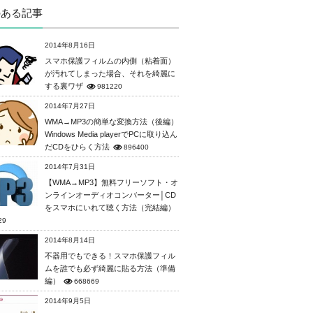
のある記事
2014年8月16日
スマホ保護フィルムの内側（粘着面）
が汚れてしまった場合、それを綺麗に
する裏ワザ
981220
2014年7月27日
WMA→MP3の簡単な変換方法（後編）
Windows Media playerでPCに取り込ん
だCDをひらく方法
896400
2014年7月31日
【WMA→MP3】無料フリーソフト・オ
ンラインオーディオコンバーター│CD
をスマホにいれて聴く方法（完結編）
29
2014年8月14日
不器用でもできる！スマホ保護フィル
ムを誰でも必ず綺麗に貼る方法（準備
編）
668669
2014年9月5日