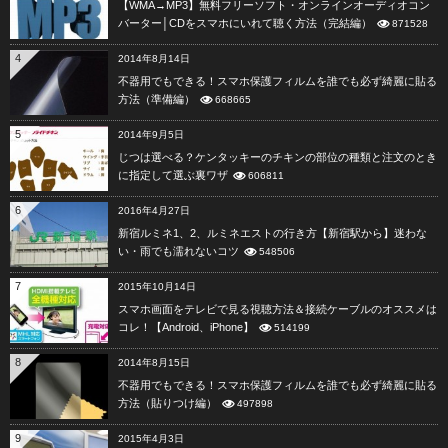
【WMA→MP3】無料フリーソフト・オンラインオーディオコン
バーター│CDをスマホにいれて聴く方法（完結編）
871528
4
2014年8月14日
不器用でもできる！スマホ保護フィルムを誰でも必ず綺麗に貼る
方法（準備編）
668665
5
2014年9月5日
じつは選べる？ケンタッキーのチキンの部位の種類と注文のとき
に指定して選ぶ裏ワザ
606811
6
2016年4月27日
新宿ルミネ1、2、ルミネエストの行き方【新宿駅から】迷わな
い・雨でも濡れないコツ
548506
7
2015年10月14日
スマホ画面をテレビで見る視聴方法＆接続ケーブルのオススメは
コレ！【Android、iPhone】
514199
8
2014年8月15日
不器用でもできる！スマホ保護フィルムを誰でも必ず綺麗に貼る
方法（貼りつけ編）
497898
9
2015年4月3日