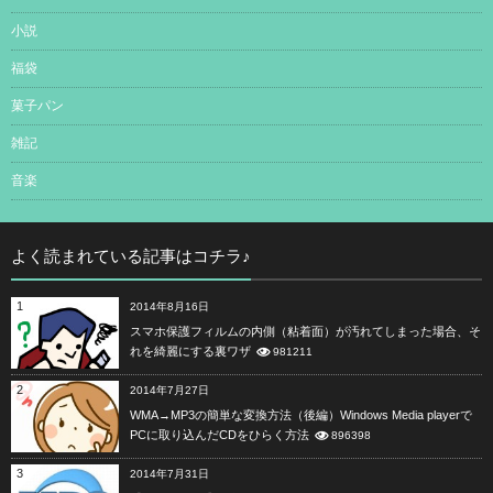
小説
福袋
菓子パン
雑記
音楽
よく読まれている記事はコチラ♪
1
2014年8月16日
スマホ保護フィルムの内側（粘着面）が汚れてしまった場合、そ
れを綺麗にする裏ワザ
981211
2
2014年7月27日
WMA→MP3の簡単な変換方法（後編）Windows Media playerで
PCに取り込んだCDをひらく方法
896398
3
2014年7月31日