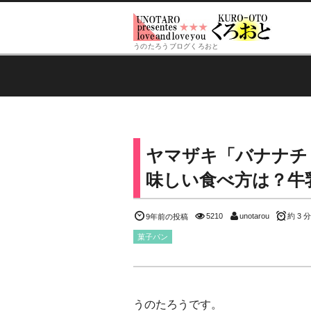
うのたろうブログくろおと
ヤマザキ「バナナチ
味しい食べ方は？牛
5210
unotarou
約 3 分
9年前の投稿
菓子パン
うのたろうです。