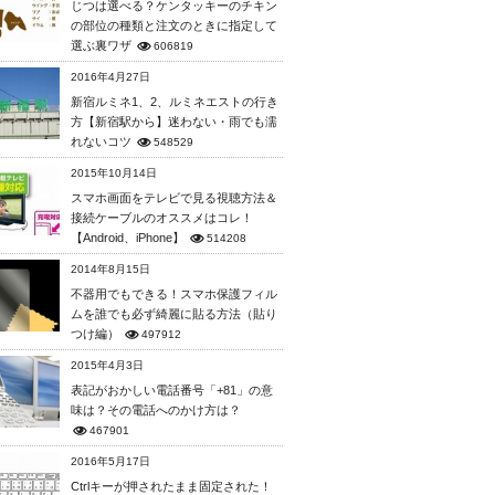
じつは選べる？ケンタッキーのチキン
の部位の種類と注文のときに指定して
選ぶ裏ワザ
606819
2016年4月27日
新宿ルミネ1、2、ルミネエストの行き
方【新宿駅から】迷わない・雨でも濡
れないコツ
548529
2015年10月14日
スマホ画面をテレビで見る視聴方法＆
接続ケーブルのオススメはコレ！
【Android、iPhone】
514208
2014年8月15日
不器用でもできる！スマホ保護フィル
ムを誰でも必ず綺麗に貼る方法（貼り
つけ編）
497912
2015年4月3日
表記がおかしい電話番号「+81」の意
味は？その電話へのかけ方は？
467901
2016年5月17日
Ctrlキーが押されたまま固定された！