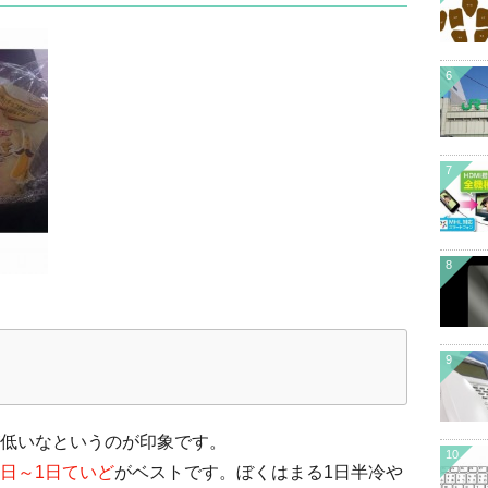
6
7
8
9
低いなというのが印象です。
10
日～1日ていど
がベストです。ぼくはまる1日半冷や