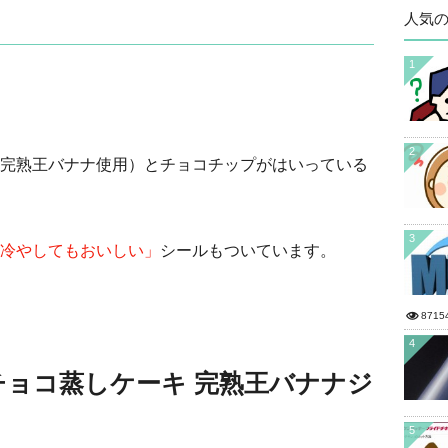
人気
1
2
完熟王バナナ使用）とチョコチップがはいっている
3
冷やしてもおいしい」
シールもついています。
8715
4
ョコ蒸しケーキ 完熟王バナナジ
？
5