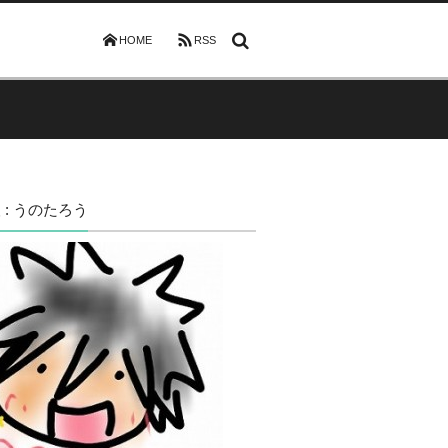
HOME
RSS
 : うのたろう