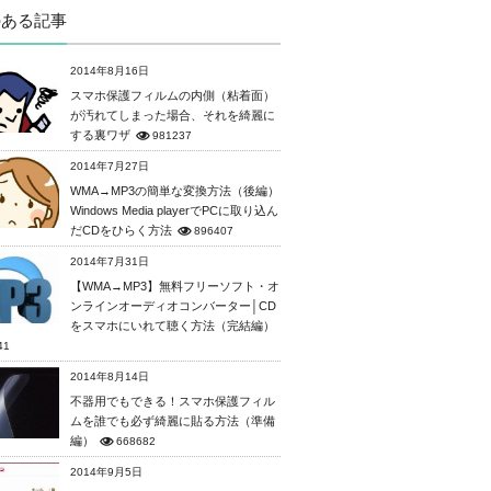
のある記事
2014年8月16日
スマホ保護フィルムの内側（粘着面）
が汚れてしまった場合、それを綺麗に
する裏ワザ
981237
2014年7月27日
WMA→MP3の簡単な変換方法（後編）
Windows Media playerでPCに取り込ん
だCDをひらく方法
896407
2014年7月31日
【WMA→MP3】無料フリーソフト・オ
ンラインオーディオコンバーター│CD
をスマホにいれて聴く方法（完結編）
41
2014年8月14日
不器用でもできる！スマホ保護フィル
ムを誰でも必ず綺麗に貼る方法（準備
編）
668682
2014年9月5日