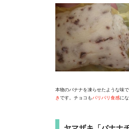
本物のバナナを凍らせたような味で
き
です。チョコも
パリパリ食感
にな
ヤマザキ「バナナチ