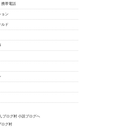
・携帯電話
ション
ナルド
事
ン
ブログ村