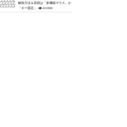
解除方法＆原因は「多機能マウス」か
「キー固定」
413390