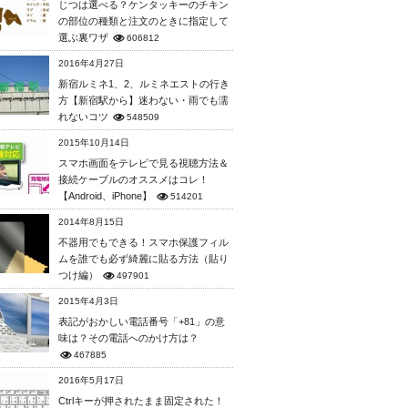
じつは選べる？ケンタッキーのチキン
の部位の種類と注文のときに指定して
選ぶ裏ワザ
606812
2016年4月27日
新宿ルミネ1、2、ルミネエストの行き
方【新宿駅から】迷わない・雨でも濡
れないコツ
548509
2015年10月14日
スマホ画面をテレビで見る視聴方法＆
接続ケーブルのオススメはコレ！
【Android、iPhone】
514201
2014年8月15日
不器用でもできる！スマホ保護フィル
ムを誰でも必ず綺麗に貼る方法（貼り
つけ編）
497901
2015年4月3日
表記がおかしい電話番号「+81」の意
味は？その電話へのかけ方は？
467885
2016年5月17日
Ctrlキーが押されたまま固定された！