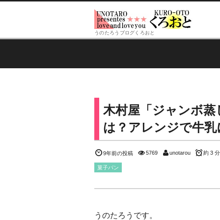
うのたろうブログくろおと
木村屋「ジャンボ蒸
は？アレンジで牛乳に
5769
unotarou
約 3 分
9年前の投稿
菓子パン
うのたろうです。