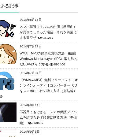
のある記事
2014年8月16日
スマホ保護フィルムの内側（粘着面）
が汚れてしまった場合、それを綺麗に
する裏ワザ
981217
2014年7月27日
WMA→MP3の簡単な変換方法（後編）
Windows Media playerでPCに取り込ん
だCDをひらく方法
896400
2014年7月31日
【WMA→MP3】無料フリーソフト・オ
ンラインオーディオコンバーター│CD
をスマホにいれて聴く方法（完結編）
29
2014年8月14日
不器用でもできる！スマホ保護フィル
ムを誰でも必ず綺麗に貼る方法（準備
編）
668669
2014年9月5日