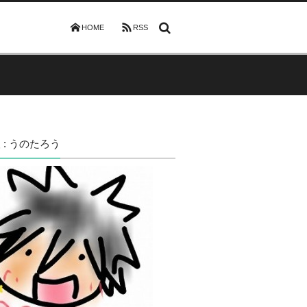
HOME
RSS
 : うのたろう