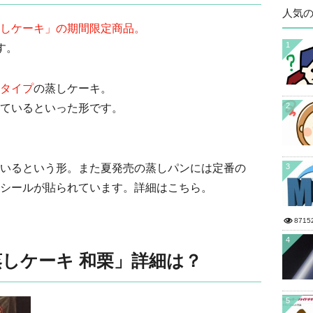
人気
しケーキ」の期間限定商品。
1
す。
タイプ
の蒸しケーキ。
2
ているといった形です。
いるという形。また夏発売の蒸しパンには定番の
3
シールが貼られています。詳細はこちら。
8715
4
しケーキ 和栗」詳細は？
5