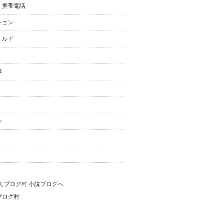
・携帯電話
ション
ナルド
事
ン
ブログ村