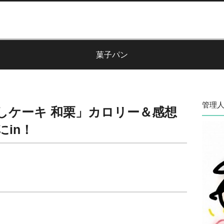
菓子パン
管理人
しケーキ 和栗」カロリー＆感想
in！