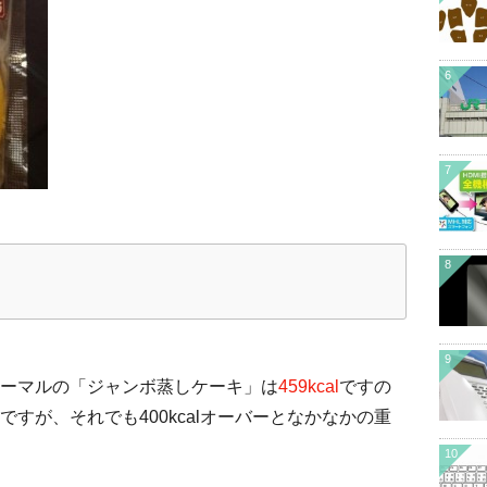
6
7
8
9
ーマルの「ジャンボ蒸しケーキ」は
459kcal
ですの
すが、それでも400kcalオーバーとなかなかの重
10