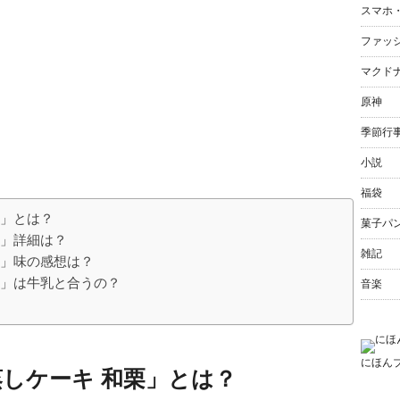
スマホ
ファッ
マクド
原神
季節行
小説
福袋
栗」とは？
菓子パ
栗」詳細は？
雑記
栗」味の感想は？
栗」は牛乳と合うの？
音楽
にほん
しケーキ 和栗」とは？