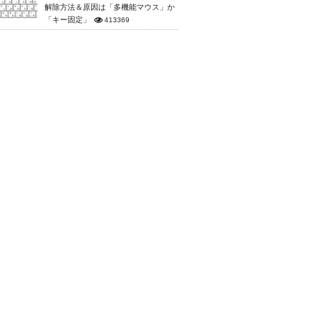
解除方法＆原因は「多機能マウス」か
「キー固定」
413369