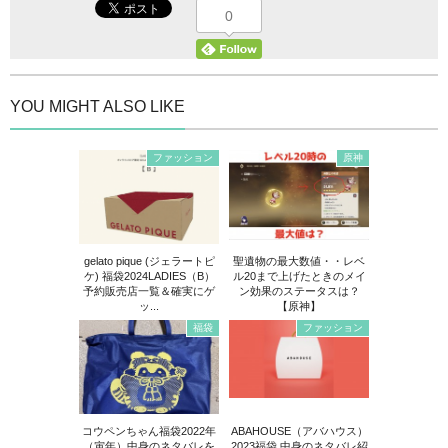
0
YOU MIGHT ALSO LIKE
ファッション
原神
gelato pique (ジェラートピ
聖遺物の最大数値・・レベ
ケ) 福袋2024LADIES（B）
ル20まで上げたときのメイ
予約販売店一覧＆確実にゲ
ン効果のステータスは？
ッ...
【原神】
福袋
ファッション
コウペンちゃん福袋2022年
ABAHOUSE（アバハウス）
（寅年）中身のネタバレを
2023福袋 中身のネタバレ紹