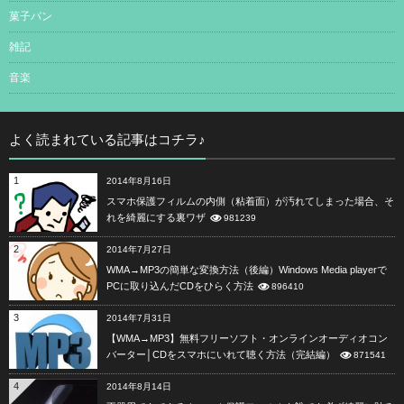
菓子パン
雑記
音楽
よく読まれている記事はコチラ♪
1
2014年8月16日
スマホ保護フィルムの内側（粘着面）が汚れてしまった場合、そ
れを綺麗にする裏ワザ
981239
2
2014年7月27日
WMA→MP3の簡単な変換方法（後編）Windows Media playerで
PCに取り込んだCDをひらく方法
896410
3
2014年7月31日
【WMA→MP3】無料フリーソフト・オンラインオーディオコン
バーター│CDをスマホにいれて聴く方法（完結編）
871541
4
2014年8月14日