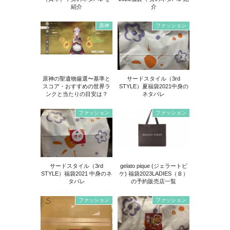
紹介
介
原神
ファッション
原神の聖遺物厳選〜基準と
サードスタイル（3rd
スコア・おすすめの世界ラ
STYLE）夏福袋2021中身の
ンクと当たりの目安は？
ネタバレ
ファッション
ファッション
サードスタイル（3rd
gelato pique (ジェラートピ
STYLE）福袋2021 中身のネ
ケ) 福袋2023LADIES（Ｂ）
タバレ
の予約販売店一覧
ファッション
ファッション