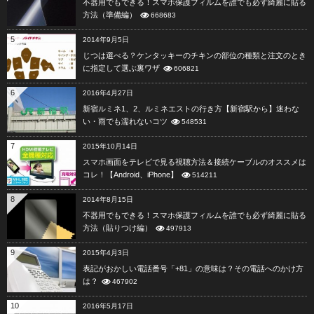
不器用でもできる！スマホ保護フィルムを誰でも必ず綺麗に貼る
方法（準備編）
668683
5
2014年9月5日
じつは選べる？ケンタッキーのチキンの部位の種類と注文のとき
に指定して選ぶ裏ワザ
606821
6
2016年4月27日
新宿ルミネ1、2、ルミネエストの行き方【新宿駅から】迷わな
い・雨でも濡れないコツ
548531
7
2015年10月14日
スマホ画面をテレビで見る視聴方法＆接続ケーブルのオススメは
コレ！【Android、iPhone】
514211
8
2014年8月15日
不器用でもできる！スマホ保護フィルムを誰でも必ず綺麗に貼る
方法（貼りつけ編）
497913
9
2015年4月3日
表記がおかしい電話番号「+81」の意味は？その電話へのかけ方
は？
467902
10
2016年5月17日