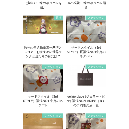
（寅年）中身のネタバレを
2023福袋 中身のネタバレ紹
紹介
介
原神
ファッション
原神の聖遺物厳選〜基準と
サードスタイル（3rd
スコア・おすすめの世界ラ
STYLE）夏福袋2021中身の
ンクと当たりの目安は？
ネタバレ
ファッション
ファッション
サードスタイル（3rd
gelato pique (ジェラートピ
STYLE）福袋2021 中身のネ
ケ) 福袋2023LADIES（Ｂ）
タバレ
の予約販売店一覧
ファッション
ファッション