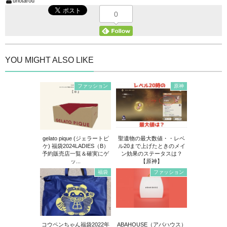
unotarou
0
YOU MIGHT ALSO LIKE
ファッション
原神
gelato pique (ジェラートピ
聖遺物の最大数値・・レベ
ケ) 福袋2024LADIES（B）
ル20まで上げたときのメイ
予約販売店一覧＆確実にゲ
ン効果のステータスは？
ッ...
【原神】
福袋
ファッション
コウペンちゃん福袋2022年
ABAHOUSE（アバハウス）