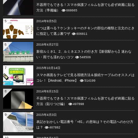
不器用でもできる！スマホ保護フィルムを誰でも必ず綺麗に貼る
方法（準備編）
668665
5
2014年9月5日
じつは選べる？ケンタッキーのチキンの部位の種類と注文のとき
に指定して選ぶ裏ワザ
606811
6
2016年4月27日
新宿ルミネ1、2、ルミネエストの行き方【新宿駅から】迷わな
い・雨でも濡れないコツ
548506
7
2015年10月14日
スマホ画面をテレビで見る視聴方法＆接続ケーブルのオススメは
コレ！【Android、iPhone】
514199
8
2014年8月15日
不器用でもできる！スマホ保護フィルムを誰でも必ず綺麗に貼る
方法（貼りつけ編）
497898
9
2015年4月3日
表記がおかしい電話番号「+81」の意味は？その電話へのかけ方
は？
467882
10