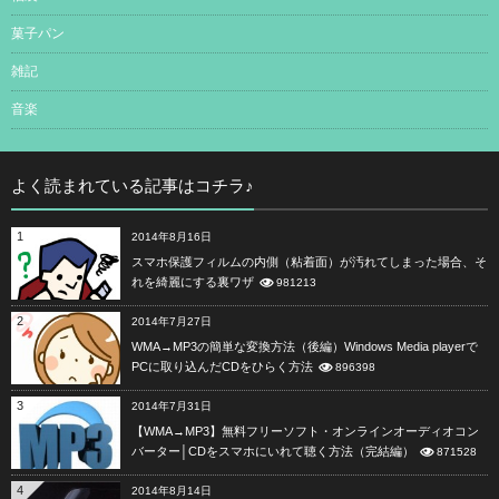
菓子パン
雑記
音楽
よく読まれている記事はコチラ♪
1
2014年8月16日
スマホ保護フィルムの内側（粘着面）が汚れてしまった場合、そ
れを綺麗にする裏ワザ
981213
2
2014年7月27日
WMA→MP3の簡単な変換方法（後編）Windows Media playerで
PCに取り込んだCDをひらく方法
896398
3
2014年7月31日
【WMA→MP3】無料フリーソフト・オンラインオーディオコン
バーター│CDをスマホにいれて聴く方法（完結編）
871528
4
2014年8月14日