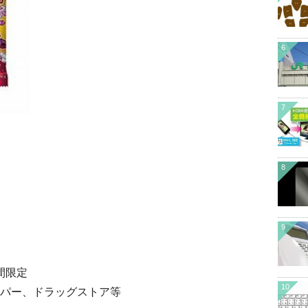
6
7
8
9
間限定
10
パー、ドラッグストア等