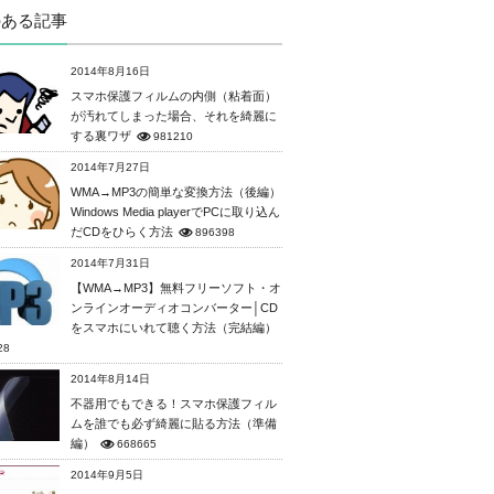
のある記事
2014年8月16日
スマホ保護フィルムの内側（粘着面）
が汚れてしまった場合、それを綺麗に
する裏ワザ
981210
2014年7月27日
WMA→MP3の簡単な変換方法（後編）
Windows Media playerでPCに取り込ん
だCDをひらく方法
896398
2014年7月31日
【WMA→MP3】無料フリーソフト・オ
ンラインオーディオコンバーター│CD
をスマホにいれて聴く方法（完結編）
28
2014年8月14日
不器用でもできる！スマホ保護フィル
ムを誰でも必ず綺麗に貼る方法（準備
編）
668665
2014年9月5日