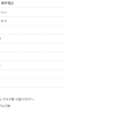
・携帯電話
ション
ナルド
事
ン
ブログ村