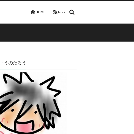
HOME
RSS
 : うのたろう