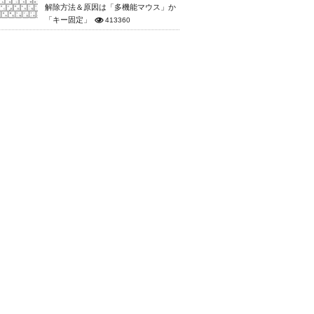
解除方法＆原因は「多機能マウス」か
「キー固定」
413360