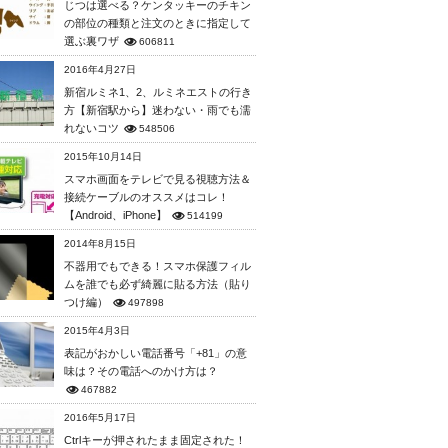
じつは選べる？ケンタッキーのチキン
の部位の種類と注文のときに指定して
選ぶ裏ワザ
606811
2016年4月27日
新宿ルミネ1、2、ルミネエストの行き
方【新宿駅から】迷わない・雨でも濡
れないコツ
548506
2015年10月14日
スマホ画面をテレビで見る視聴方法＆
接続ケーブルのオススメはコレ！
【Android、iPhone】
514199
2014年8月15日
不器用でもできる！スマホ保護フィル
ムを誰でも必ず綺麗に貼る方法（貼り
つけ編）
497898
2015年4月3日
表記がおかしい電話番号「+81」の意
味は？その電話へのかけ方は？
467882
2016年5月17日
Ctrlキーが押されたまま固定された！