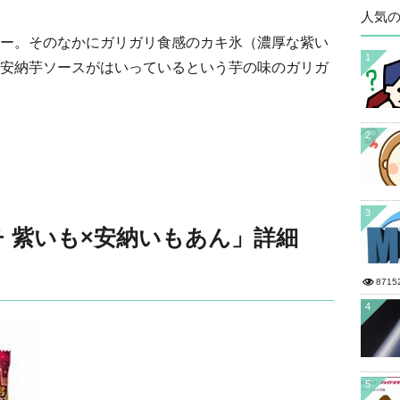
人気
ー。そのなかにガリガリ食感のカキ氷（濃厚な紫い
1
安納芋ソースがはいっているという芋の味のガリガ
2
3
 紫いも×安納いもあん」詳細
8715
4
5