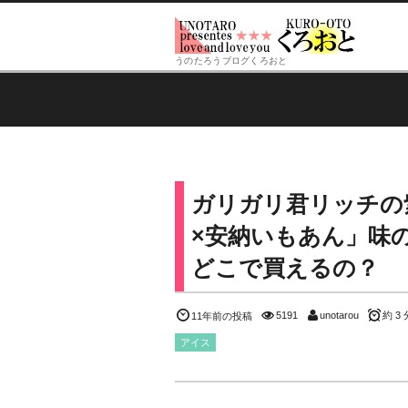
うのたろうブログくろおと
ガリガリ君リッチの
×安納いもあん」味
どこで買えるの？
5191
unotarou
約 3 
11年前の投稿
アイス