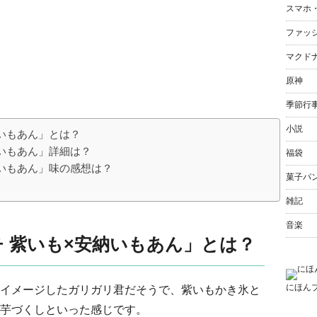
スマホ
ファッ
マクド
原神
季節行
小説
いもあん」とは？
納いもあん」詳細は？
福袋
納いもあん」味の感想は？
菓子パ
雑記
音楽
 紫いも×安納いもあん」とは？
にほん
イメージしたガリガリ君だそうで、紫いもかき氷と
芋づくしといった感じです。