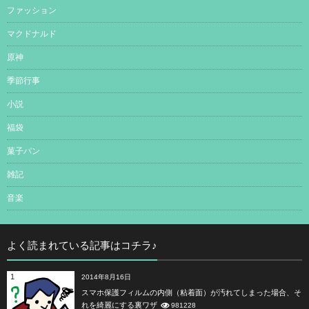
ファッション
マクドナルド
原神
季節行事
小説
福袋
菓子パン
雑記
音楽
よく読まれている記事はコチラ♪
1
2014年8月16日
スマホ保護フィルムの内側（粘着面）が汚れてしまった場合、そ
れを綺麗にする裏ワザ
981228