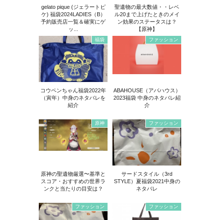
gelato pique (ジェラートピ
聖遺物の最大数値・・レベ
ケ) 福袋2024LADIES（B）
ル20まで上げたときのメイ
予約販売店一覧＆確実にゲ
ン効果のステータスは？
ッ...
【原神】
福袋
ファッション
コウペンちゃん福袋2022年
ABAHOUSE（アバハウス）
（寅年）中身のネタバレを
2023福袋 中身のネタバレ紹
紹介
介
原神
ファッション
原神の聖遺物厳選〜基準と
サードスタイル（3rd
スコア・おすすめの世界ラ
STYLE）夏福袋2021中身の
ンクと当たりの目安は？
ネタバレ
ファッション
ファッション