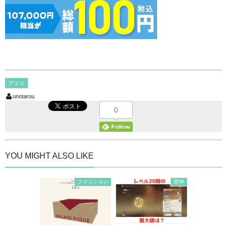
アイス
unotarou
0
YOU MIGHT ALSO LIKE
ファッション
原神