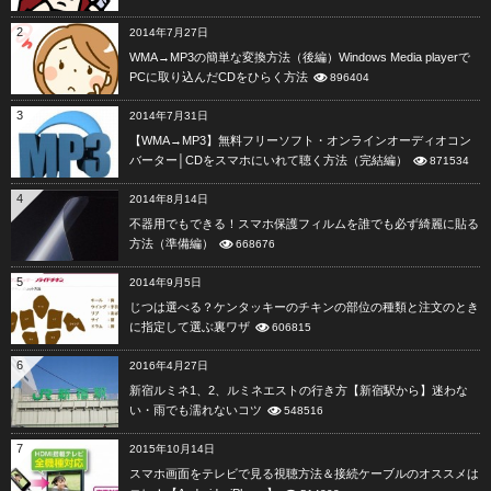
2
2014年7月27日
WMA→MP3の簡単な変換方法（後編）Windows Media playerで
PCに取り込んだCDをひらく方法
896404
3
2014年7月31日
【WMA→MP3】無料フリーソフト・オンラインオーディオコン
バーター│CDをスマホにいれて聴く方法（完結編）
871534
4
2014年8月14日
不器用でもできる！スマホ保護フィルムを誰でも必ず綺麗に貼る
方法（準備編）
668676
5
2014年9月5日
じつは選べる？ケンタッキーのチキンの部位の種類と注文のとき
に指定して選ぶ裏ワザ
606815
6
2016年4月27日
新宿ルミネ1、2、ルミネエストの行き方【新宿駅から】迷わな
い・雨でも濡れないコツ
548516
7
2015年10月14日
スマホ画面をテレビで見る視聴方法＆接続ケーブルのオススメは