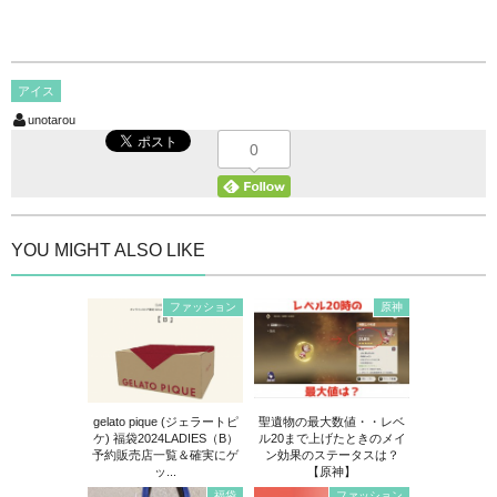
アイス
unotarou
0
YOU MIGHT ALSO LIKE
ファッション
原神
gelato pique (ジェラートピ
聖遺物の最大数値・・レベ
ケ) 福袋2024LADIES（B）
ル20まで上げたときのメイ
予約販売店一覧＆確実にゲ
ン効果のステータスは？
ッ...
【原神】
福袋
ファッション