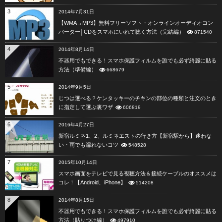
3
2014年7月31日
【WMA→MP3】無料フリーソフト・オンラインオーディオコン
バーター│CDをスマホにいれて聴く方法（完結編）
871540
4
2014年8月14日
不器用でもできる！スマホ保護フィルムを誰でも必ず綺麗に貼る
方法（準備編）
668679
5
2014年9月5日
じつは選べる？ケンタッキーのチキンの部位の種類と注文のとき
に指定して選ぶ裏ワザ
606819
6
2016年4月27日
新宿ルミネ1、2、ルミネエストの行き方【新宿駅から】迷わな
い・雨でも濡れないコツ
548528
7
2015年10月14日
スマホ画面をテレビで見る視聴方法＆接続ケーブルのオススメは
コレ！【Android、iPhone】
514208
8
2014年8月15日
不器用でもできる！スマホ保護フィルムを誰でも必ず綺麗に貼る
方法（貼りつけ編）
497910