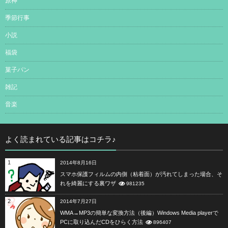
原神
季節行事
小説
福袋
菓子パン
雑記
音楽
よく読まれている記事はコチラ♪
1
2014年8月16日
スマホ保護フィルムの内側（粘着面）が汚れてしまった場合、そ
れを綺麗にする裏ワザ
981235
2
2014年7月27日
WMA→MP3の簡単な変換方法（後編）Windows Media playerで
PCに取り込んだCDをひらく方法
896407