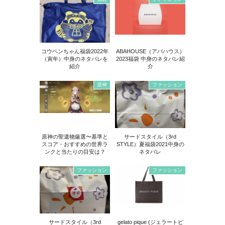
コウペンちゃん福袋2022年
ABAHOUSE（アバハウス）
（寅年）中身のネタバレを
2023福袋 中身のネタバレ紹
紹介
介
原神
ファッション
原神の聖遺物厳選〜基準と
サードスタイル（3rd
スコア・おすすめの世界ラ
STYLE）夏福袋2021中身の
ンクと当たりの目安は？
ネタバレ
ファッション
ファッション
サードスタイル（3rd
gelato pique (ジェラートピ