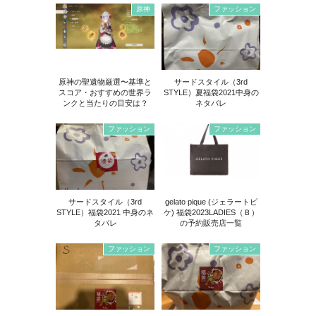
原神
ファッション
原神の聖遺物厳選〜基準と
サードスタイル（3rd
スコア・おすすめの世界ラ
STYLE）夏福袋2021中身の
ンクと当たりの目安は？
ネタバレ
ファッション
ファッション
サードスタイル（3rd
gelato pique (ジェラートピ
STYLE）福袋2021 中身のネ
ケ) 福袋2023LADIES（Ｂ）
タバレ
の予約販売店一覧
ファッション
ファッション