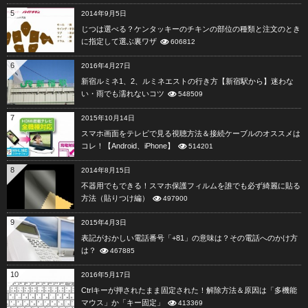
5
2014年9月5日
じつは選べる？ケンタッキーのチキンの部位の種類と注文のとき
に指定して選ぶ裏ワザ
606812
6
2016年4月27日
新宿ルミネ1、2、ルミネエストの行き方【新宿駅から】迷わな
い・雨でも濡れないコツ
548509
7
2015年10月14日
スマホ画面をテレビで見る視聴方法＆接続ケーブルのオススメは
コレ！【Android、iPhone】
514201
8
2014年8月15日
不器用でもできる！スマホ保護フィルムを誰でも必ず綺麗に貼る
方法（貼りつけ編）
497900
9
2015年4月3日
表記がおかしい電話番号「+81」の意味は？その電話へのかけ方
は？
467885
10
2016年5月17日
Ctrlキーが押されたまま固定された！解除方法＆原因は「多機能
マウス」か「キー固定」
413369