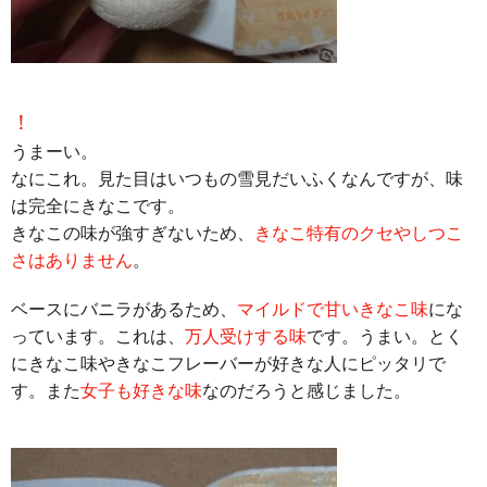
！
うまーい。
なにこれ。見た目はいつもの雪見だいふくなんですが、味
は完全にきなこです。
きなこの味が強すぎないため、
きなこ特有のクセやしつこ
さはありません
。
ベースにバニラがあるため、
マイルドで甘いきなこ味
にな
っています。これは、
万人受けする味
です。うまい。とく
にきなこ味やきなこフレーバーが好きな人にピッタリで
す。また
女子も好きな味
なのだろうと感じました。