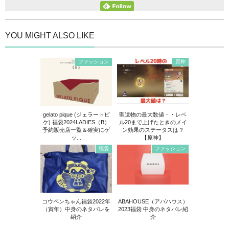
YOU MIGHT ALSO LIKE
ファッション
原神
gelato pique (ジェラートピ
聖遺物の最大数値・・レベ
ケ) 福袋2024LADIES（B）
ル20まで上げたときのメイ
予約販売店一覧＆確実にゲ
ン効果のステータスは？
ッ...
【原神】
福袋
ファッション
コウペンちゃん福袋2022年
ABAHOUSE（アバハウス）
（寅年）中身のネタバレを
2023福袋 中身のネタバレ紹
紹介
介