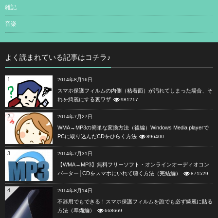
雑記
音楽
よく読まれている記事はコチラ♪
1
2014年8月16日
スマホ保護フィルムの内側（粘着面）が汚れてしまった場合、そ
れを綺麗にする裏ワザ
981217
2
2014年7月27日
WMA→MP3の簡単な変換方法（後編）Windows Media playerで
PCに取り込んだCDをひらく方法
896400
3
2014年7月31日
【WMA→MP3】無料フリーソフト・オンラインオーディオコン
バーター│CDをスマホにいれて聴く方法（完結編）
871529
4
2014年8月14日
不器用でもできる！スマホ保護フィルムを誰でも必ず綺麗に貼る
方法（準備編）
668669