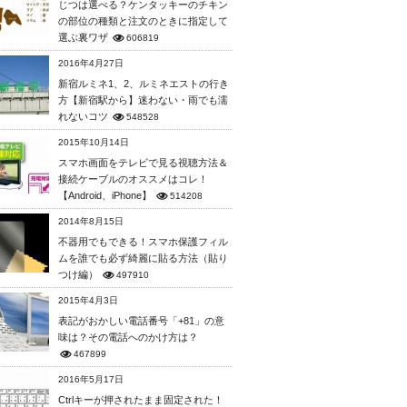
じつは選べる？ケンタッキーのチキン
の部位の種類と注文のときに指定して
選ぶ裏ワザ
606819
2016年4月27日
新宿ルミネ1、2、ルミネエストの行き
方【新宿駅から】迷わない・雨でも濡
れないコツ
548528
2015年10月14日
スマホ画面をテレビで見る視聴方法＆
接続ケーブルのオススメはコレ！
【Android、iPhone】
514208
2014年8月15日
不器用でもできる！スマホ保護フィル
ムを誰でも必ず綺麗に貼る方法（貼り
つけ編）
497910
2015年4月3日
表記がおかしい電話番号「+81」の意
味は？その電話へのかけ方は？
467899
2016年5月17日
Ctrlキーが押されたまま固定された！