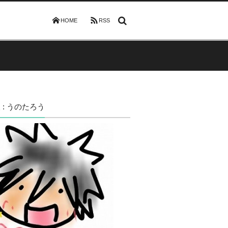
HOME
RSS
 : うのたろう