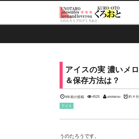
うのたろうブログくろおと
アイスの実 濃いメロ
＆保存方法は？
4525
unotarou
約 4 分
8年前の投稿
アイス
うのたろうです。