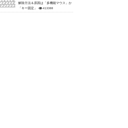
解除方法＆原因は「多機能マウス」か
「キー固定」
413388