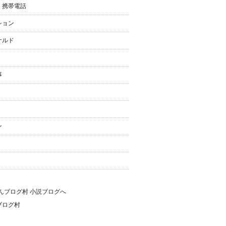
・携帯電話
ション
ナルド
事
ン
ブログ村