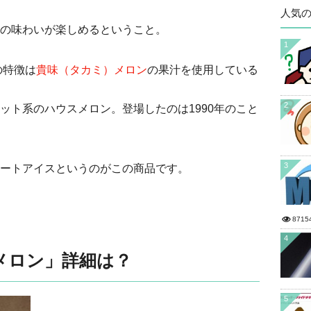
人気
の味わいが楽しめるということ。
1
の特徴は
貴味（タカミ）メロン
の果汁を使用している
2
ット系のハウスメロン。登場したのは1990年のこと
3
ートアイスというのがこの商品です。
8715
4
メロン」詳細は？
5