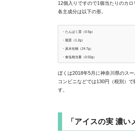
12個入りですので1個当たりのカロ
各主成分は以下の形。
・たんぱく質（0.5g）
・脂質（1.2g）
・炭水化物（24.7g）
・食塩相当量（0.02g）
ぼくは2018年5月に神奈川県のス
コンビニなどでは130円（税別）
す。
「アイスの実 濃い