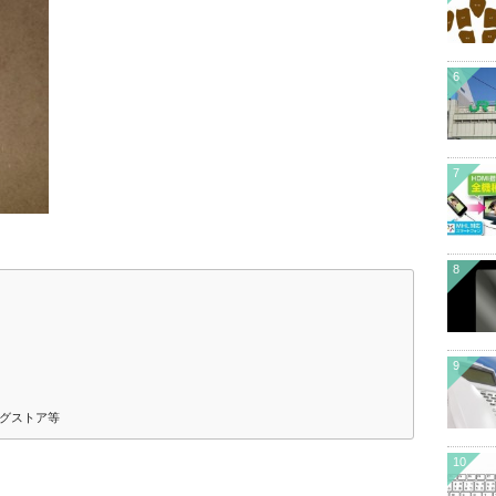
6
7
8
9
グストア等
10