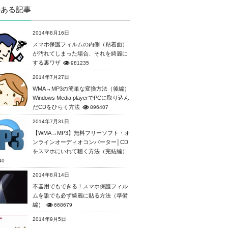
のある記事
2014年8月16日
スマホ保護フィルムの内側（粘着面）
が汚れてしまった場合、それを綺麗に
する裏ワザ
981235
2014年7月27日
WMA→MP3の簡単な変換方法（後編）
Windows Media playerでPCに取り込ん
だCDをひらく方法
896407
2014年7月31日
【WMA→MP3】無料フリーソフト・オ
ンラインオーディオコンバーター│CD
をスマホにいれて聴く方法（完結編）
40
2014年8月14日
不器用でもできる！スマホ保護フィル
ムを誰でも必ず綺麗に貼る方法（準備
編）
668679
2014年9月5日