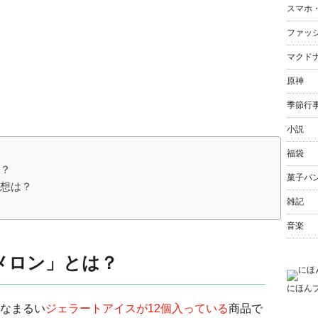
スマホ
ファッ
マクド
原神
季節行
小説
福袋
は？
菓子パ
感想は？
雑記
音楽
メロン」とは？
にほん
なまるい
ジェラートアイスが12個入っている
商品で