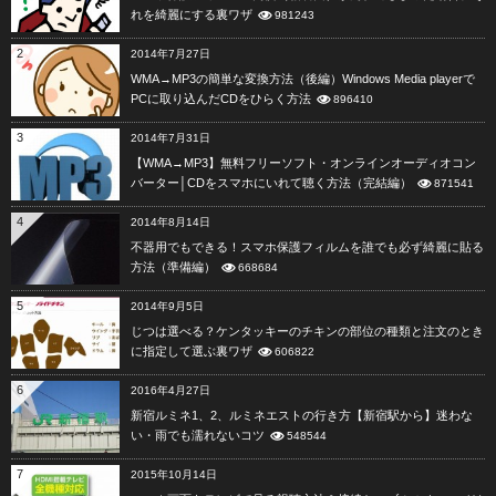
れを綺麗にする裏ワザ
981243
2
2014年7月27日
WMA→MP3の簡単な変換方法（後編）Windows Media playerで
PCに取り込んだCDをひらく方法
896410
3
2014年7月31日
【WMA→MP3】無料フリーソフト・オンラインオーディオコン
バーター│CDをスマホにいれて聴く方法（完結編）
871541
4
2014年8月14日
不器用でもできる！スマホ保護フィルムを誰でも必ず綺麗に貼る
方法（準備編）
668684
5
2014年9月5日
じつは選べる？ケンタッキーのチキンの部位の種類と注文のとき
に指定して選ぶ裏ワザ
606822
6
2016年4月27日
新宿ルミネ1、2、ルミネエストの行き方【新宿駅から】迷わな
い・雨でも濡れないコツ
548544
7
2015年10月14日