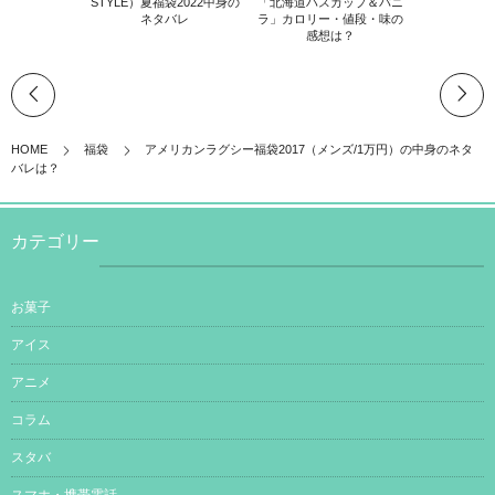
STYLE）夏福袋2022中身の
「北海道ハスカップ＆バニ
ネタバレ
ラ」カロリー・値段・味の
感想は？
HOME
福袋
アメリカンラグシー福袋2017（メンズ/1万円）の中身のネタ
バレは？
カテゴリー
お菓子
アイス
アニメ
コラム
スタバ
スマホ・携帯電話