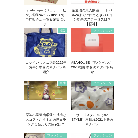
gelato pique (ジェラートピ
聖遺物の最大数値・・レベ
ケ) 福袋2024LADIES（B）
ル20まで上げたときのメイ
予約販売店一覧＆確実にゲ
ン効果のステータスは？
ッ...
【原神】
福袋
ファッション
コウペンちゃん福袋2022年
ABAHOUSE（アバハウス）
（寅年）中身のネタバレを
2023福袋 中身のネタバレ紹
紹介
介
原神
ファッション
原神の聖遺物厳選〜基準と
サードスタイル（3rd
スコア・おすすめの世界ラ
STYLE）夏福袋2021中身の
ンクと当たりの目安は？
ネタバレ
ファッション
ファッション