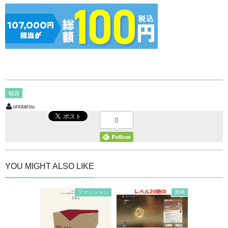
福袋
unotarou
0
YOU MIGHT ALSO LIKE
ファッション
原神