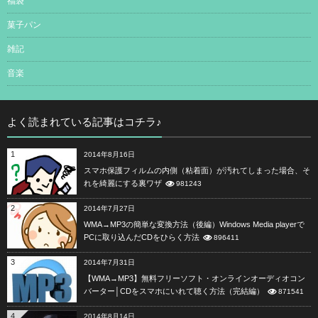
福袋
菓子パン
雑記
音楽
よく読まれている記事はコチラ♪
1
2014年8月16日
スマホ保護フィルムの内側（粘着面）が汚れてしまった場合、そ
れを綺麗にする裏ワザ
981243
2
2014年7月27日
WMA→MP3の簡単な変換方法（後編）Windows Media playerで
PCに取り込んだCDをひらく方法
896411
3
2014年7月31日
【WMA→MP3】無料フリーソフト・オンラインオーディオコン
バーター│CDをスマホにいれて聴く方法（完結編）
871541
4
2014年8月14日