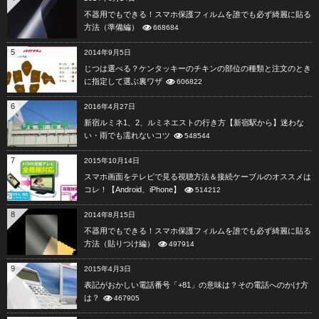
不器用でもできる！スマホ保護フィルムを誰でも必ず綺麗に貼る
方法（準備編）
668684
5
2014年9月5日
じつは選べる？ケンタッキーのチキンの部位の種類と注文のとき
に指定して選ぶ裏ワザ
606822
6
2016年4月27日
新宿ルミネ1、2、ルミネエストの行き方【新宿駅から】迷わな
い・雨でも濡れないコツ
548544
7
2015年10月14日
スマホ画面をテレビで見る視聴方法＆接続ケーブルのオススメは
コレ！【Android、iPhone】
514212
8
2014年8月15日
不器用でもできる！スマホ保護フィルムを誰でも必ず綺麗に貼る
方法（貼りつけ編）
497914
9
2015年4月3日
表記がおかしい電話番号「+81」の意味は？その電話へのかけ方
は？
467905