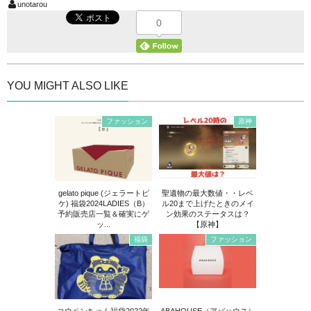
unotarou
0
YOU MIGHT ALSO LIKE
ファッション
原神
gelato pique (ジェラートピ
聖遺物の最大数値・・レベ
ケ) 福袋2024LADIES（B）
ル20まで上げたときのメイ
予約販売店一覧＆確実にゲ
ン効果のステータスは？
ッ...
【原神】
福袋
ファッション
コウペンちゃん福袋2022年
ABAHOUSE（アバハウス）