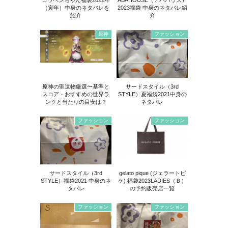
（寅年）中身のネタバレを
2023福袋 中身のネタバレ紹
紹介
介
原神
ファッション
原神の聖遺物厳選〜基準と
サードスタイル（3rd
スコア・おすすめの世界ラ
STYLE）夏福袋2021中身の
ンクと当たりの目安は？
ネタバレ
ファッション
ファッション
サードスタイル（3rd
gelato pique (ジェラートピ
STYLE）福袋2021 中身のネ
ケ) 福袋2023LADIES（Ｂ）
タバレ
の予約販売店一覧
ファッション
ファッション