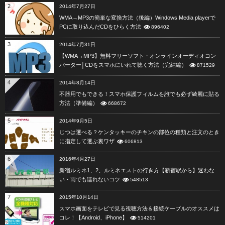
2
2014年7月27日
WMA→MP3の簡単な変換方法（後編）Windows Media playerで
PCに取り込んだCDをひらく方法
896402
3
2014年7月31日
【WMA→MP3】無料フリーソフト・オンラインオーディオコン
バーター│CDをスマホにいれて聴く方法（完結編）
871529
4
2014年8月14日
不器用でもできる！スマホ保護フィルムを誰でも必ず綺麗に貼る
方法（準備編）
668672
5
2014年9月5日
じつは選べる？ケンタッキーのチキンの部位の種類と注文のとき
に指定して選ぶ裏ワザ
606813
6
2016年4月27日
新宿ルミネ1、2、ルミネエストの行き方【新宿駅から】迷わな
い・雨でも濡れないコツ
548513
7
2015年10月14日
スマホ画面をテレビで見る視聴方法＆接続ケーブルのオススメは
コレ！【Android、iPhone】
514201