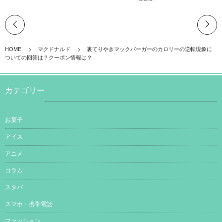
HOME
マクドナルド
裏てりやきマックバーガーのカロリーの逆転現象に
ついての回答は？クーポン情報は？
カテゴリー
お菓子
アイス
アニメ
コラム
スタバ
スマホ・携帯電話
ファッション