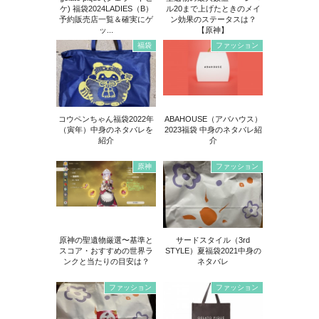
ケ) 福袋2024LADIES（B）
ル20まで上げたときのメイ
予約販売店一覧＆確実にゲ
ン効果のステータスは？
ッ...
【原神】
福袋
ファッション
コウペンちゃん福袋2022年
ABAHOUSE（アバハウス）
（寅年）中身のネタバレを
2023福袋 中身のネタバレ紹
紹介
介
原神
ファッション
原神の聖遺物厳選〜基準と
サードスタイル（3rd
スコア・おすすめの世界ラ
STYLE）夏福袋2021中身の
ンクと当たりの目安は？
ネタバレ
ファッション
ファッション