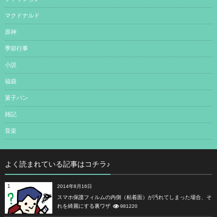
マクドナルド
原神
季節行事
小説
福袋
菓子パン
雑記
音楽
よく読まれている記事はコチラ♪
1
2014年8月16日
スマホ保護フィルムの内側（粘着面）が汚れてしまった場合、そ
れを綺麗にする裏ワザ
981220