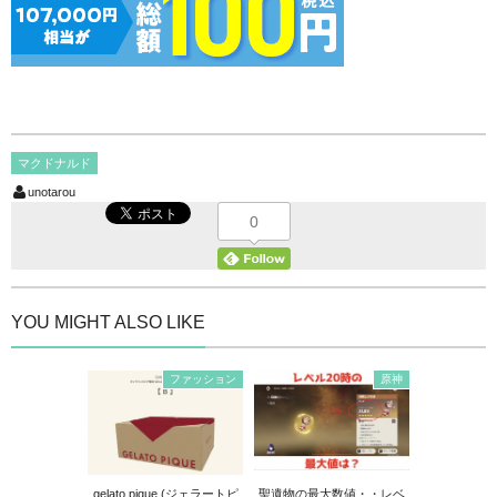
マクドナルド
unotarou
0
YOU MIGHT ALSO LIKE
ファッション
原神
gelato pique (ジェラートピ
聖遺物の最大数値・・レベ