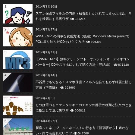
1
2014年8月16日
スマホ保護フィルムの内側（粘着面）が汚れてしまった場合、そ
れを綺麗にする裏ワザ
981215
2
2014年7月27日
WMA→MP3の簡単な変換方法（後編）Windows Media playerで
PCに取り込んだCDをひらく方法
896398
3
2014年7月31日
【WMA→MP3】無料フリーソフト・オンラインオーディオコン
バーター│CDをスマホにいれて聴く方法（完結編）
871528
4
2014年8月14日
不器用でもできる！スマホ保護フィルムを誰でも必ず綺麗に貼る
方法（準備編）
668666
5
2014年9月5日
じつは選べる？ケンタッキーのチキンの部位の種類と注文のとき
に指定して選ぶ裏ワザ
606811
6
2016年4月27日
新宿ルミネ1、2、ルミネエストの行き方【新宿駅から】迷わな
い・雨でも濡れないコツ
548508