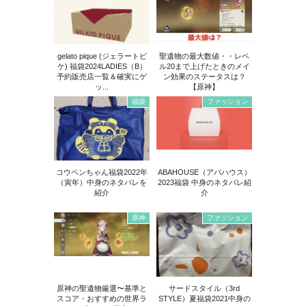
gelato pique (ジェラートピ
聖遺物の最大数値・・レベ
ケ) 福袋2024LADIES（B）
ル20まで上げたときのメイ
予約販売店一覧＆確実にゲ
ン効果のステータスは？
ッ...
【原神】
福袋
ファッション
コウペンちゃん福袋2022年
ABAHOUSE（アバハウス）
（寅年）中身のネタバレを
2023福袋 中身のネタバレ紹
紹介
介
原神
ファッション
原神の聖遺物厳選〜基準と
サードスタイル（3rd
スコア・おすすめの世界ラ
STYLE）夏福袋2021中身の