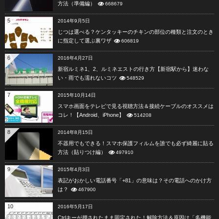
方法（準備編）
668679
5
2014年9月5日
じつは選べる？ケンタッキーのチキンの部位の種類と注文のとき
に指定して選ぶ裏ワザ
606819
6
2016年4月27日
新宿ルミネ1、2、ルミネエストの行き方【新宿駅から】迷わな
い・雨でも濡れないコツ
548529
7
2015年10月14日
スマホ画面をテレビで見る視聴方法＆接続ケーブルのオススメは
コレ！【Android、iPhone】
514208
8
2014年8月15日
不器用でもできる！スマホ保護フィルムを誰でも必ず綺麗に貼る
方法（貼りつけ編）
497910
9
2015年4月3日
表記がおかしい電話番号「+81」の意味は？その電話へのかけ方
は？
467900
10
2016年5月17日
Ctrlキーが押されたまま固定された！解除方法＆原因は「多機能