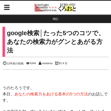
雑記
google検索│たった5つのコツで、
あなたの検索力がグンとあがる方
法
6344
unotarou
約 4 分
12年前の投稿
うのたろうです。
本日、
あなたの検索力をあげる基本の5つの方法
のお話しで
す。