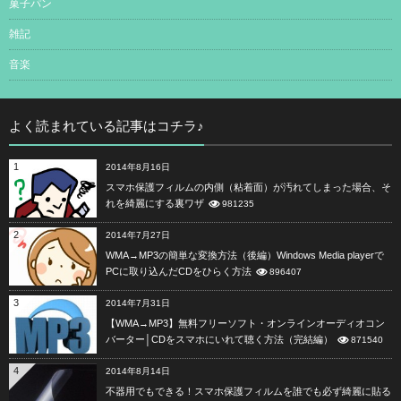
菓子パン
雑記
音楽
よく読まれている記事はコチラ♪
1
2014年8月16日
スマホ保護フィルムの内側（粘着面）が汚れてしまった場合、そ
れを綺麗にする裏ワザ
981235
2
2014年7月27日
WMA→MP3の簡単な変換方法（後編）Windows Media playerで
PCに取り込んだCDをひらく方法
896407
3
2014年7月31日
【WMA→MP3】無料フリーソフト・オンラインオーディオコン
バーター│CDをスマホにいれて聴く方法（完結編）
871540
4
2014年8月14日
不器用でもできる！スマホ保護フィルムを誰でも必ず綺麗に貼る