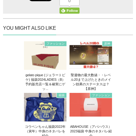
0
YOU MIGHT ALSO LIKE
ファッション
原神
gelato pique (ジェラートピ
聖遺物の最大数値・・レベ
ケ) 福袋2024LADIES（B）
ル20まで上げたときのメイ
予約販売店一覧＆確実にゲ
ン効果のステータスは？
ッ...
【原神】
福袋
ファッション
コウペンちゃん福袋2022年
ABAHOUSE（アバハウス）
（寅年）中身のネタバレを
2023福袋 中身のネタバレ紹
紹介
介