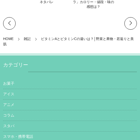
ネタバレ
ラ」カロリー・値段・味の
感想は？
HOME
雑記
ビタミンAとビタミンCの違いは？│野菜と果物・若返りと美
肌
カテゴリー
お菓子
アイス
アニメ
コラム
スタバ
スマホ・携帯電話