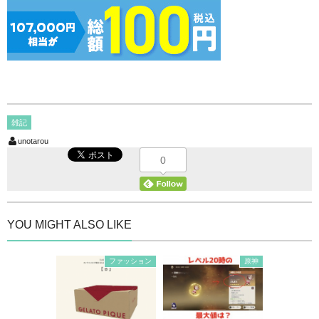
雑記
unotarou
0
YOU MIGHT ALSO LIKE
ファッション
原神