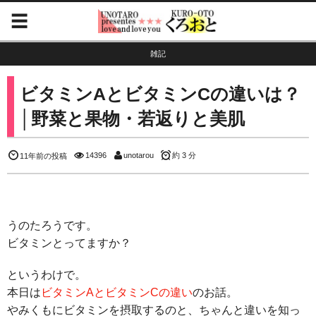
雑記
ビタミンAとビタミンCの違いは？
│野菜と果物・若返りと美肌
14396
unotarou
約 3 分
11年前の投稿
うのたろうです。
ビタミンとってますか？
というわけで。
本日は
ビタミンAとビタミンCの違い
のお話。
やみくもにビタミンを摂取するのと、ちゃんと違いを知っ