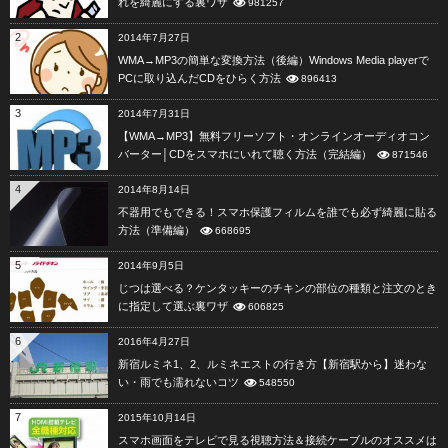
れを綺麗にする裏ワザ
981257
2
2014年7月27日
WMA→MP3の簡単な変換方法（後編）Windows Media playerで
PCに取り込んだCDをひらく方法
896413
3
2014年7月31日
【WMA→MP3】無料フリーソフト・オンラインオーディオコン
バーター│CDをスマホにいれて聴く方法（完結編）
871546
4
2014年8月14日
不器用でもできる！スマホ保護フィルムを誰でも必ず綺麗に貼る
方法（準備編）
668695
5
2014年9月5日
じつは選べる？ケンタッキーのチキンの部位の種類と注文のとき
に指定して選ぶ裏ワザ
606825
6
2016年4月27日
新宿ルミネ1、2、ルミネエストの行き方【新宿駅から】迷わな
い・雨でも濡れないコツ
548550
7
2015年10月14日
スマホ画面をテレビで見る視聴方法＆接続ケーブルのオススメは