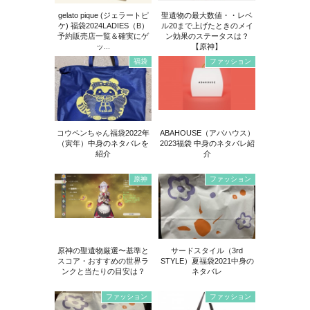
gelato pique (ジェラートピ
聖遺物の最大数値・・レベ
ケ) 福袋2024LADIES（B）
ル20まで上げたときのメイ
予約販売店一覧＆確実にゲ
ン効果のステータスは？
ッ...
【原神】
福袋
ファッション
コウペンちゃん福袋2022年
ABAHOUSE（アバハウス）
（寅年）中身のネタバレを
2023福袋 中身のネタバレ紹
紹介
介
原神
ファッション
原神の聖遺物厳選〜基準と
サードスタイル（3rd
スコア・おすすめの世界ラ
STYLE）夏福袋2021中身の
ンクと当たりの目安は？
ネタバレ
ファッション
ファッション