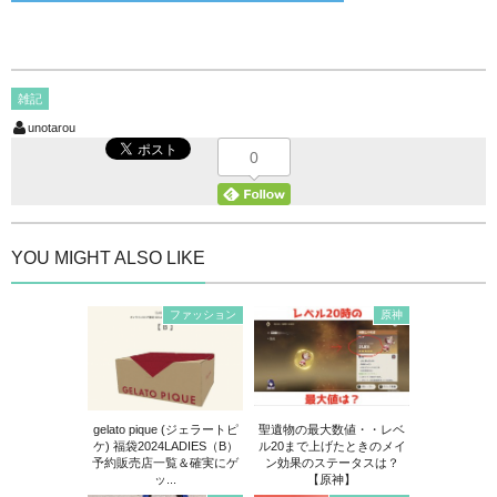
雑記
unotarou
0
YOU MIGHT ALSO LIKE
ファッション
原神
gelato pique (ジェラートピ
聖遺物の最大数値・・レベ
ケ) 福袋2024LADIES（B）
ル20まで上げたときのメイ
予約販売店一覧＆確実にゲ
ン効果のステータスは？
ッ...
【原神】