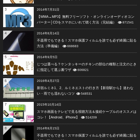
3
2014年7月31日
【WMA→MP3】無料フリーソフト・オンラインオーディオコン
バーター│CDをスマホにいれて聴く方法（完結編）
871541
4
2014年8月14日
不器用でもできる！スマホ保護フィルムを誰でも必ず綺麗に貼る
方法（準備編）
668683
5
2014年9月5日
じつは選べる？ケンタッキーのチキンの部位の種類と注文のとき
に指定して選ぶ裏ワザ
606821
6
2016年4月27日
新宿ルミネ1、2、ルミネエストの行き方【新宿駅から】迷わな
い・雨でも濡れないコツ
548531
7
2015年10月14日
スマホ画面をテレビで見る視聴方法＆接続ケーブルのオススメは
コレ！【Android、iPhone】
514209
8
2014年8月15日
不器用でもできる！スマホ保護フィルムを誰でも必ず綺麗に貼る