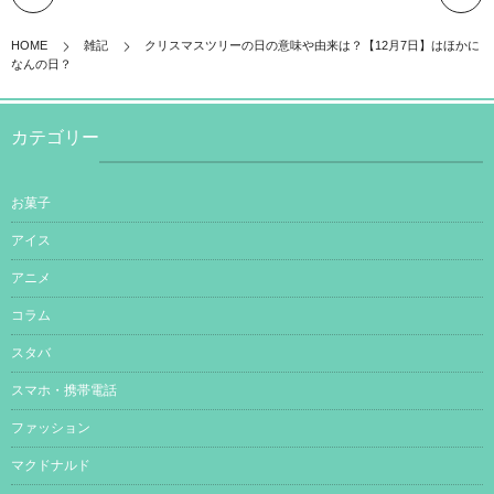
HOME
雑記
クリスマスツリーの日の意味や由来は？【12月7日】はほかに
なんの日？
カテゴリー
お菓子
アイス
アニメ
コラム
スタバ
スマホ・携帯電話
ファッション
マクドナルド