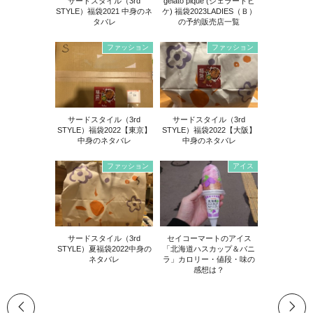
サードスタイル（3rd
gelato pique (ジェラートピ
STYLE）福袋2021 中身のネ
ケ) 福袋2023LADIES（Ｂ）
タバレ
の予約販売店一覧
ファッション
ファッション
サードスタイル（3rd
サードスタイル（3rd
STYLE）福袋2022【東京】
STYLE）福袋2022【大阪】
中身のネタバレ
中身のネタバレ
ファッション
アイス
サードスタイル（3rd
セイコーマートのアイス
STYLE）夏福袋2022中身の
「北海道ハスカップ＆バニ
ネタバレ
ラ」カロリー・値段・味の
感想は？