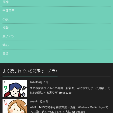
原神
季節行事
小説
福袋
菓子パン
雑記
音楽
よく読まれている記事はコチラ♪
1
2014年8月16日
スマホ保護フィルムの内側（粘着面）が汚れてしまった場合、そ
れを綺麗にする裏ワザ
981239
2
2014年7月27日
WMA→MP3の簡単な変換方法（後編）Windows Media playerで
PCに取り込んだCDをひらく方法
896410