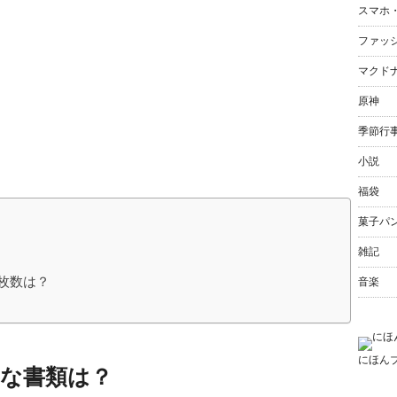
スマホ
ファッ
マクド
原神
季節行
小説
福袋
菓子パ
雑記
枚数は？
音楽
にほん
要な書類は？