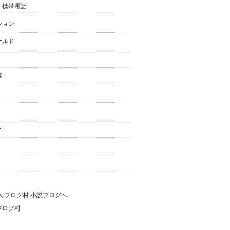
・携帯電話
ション
ナルド
事
ン
ブログ村