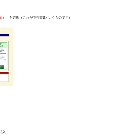
応）」
を選択（これが申告書Bというものです）
記入