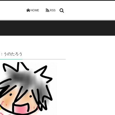
HOME
RSS
 : うのたろう