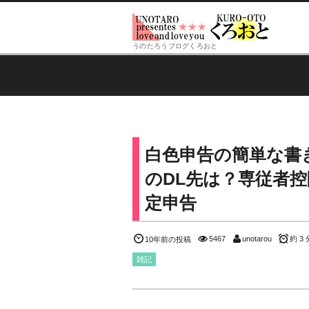
うのたろうブログくろおと
白色申告の簡単な書
のDL先は？専従者
定申告
5467
unotarou
約 3 
10年前の投稿
雑記