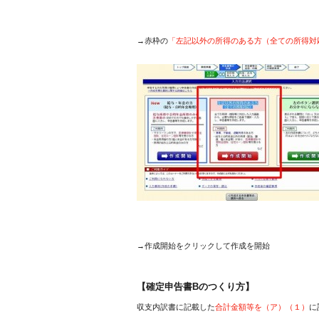
→赤枠の
「左記以外の所得のある方（全ての所得対
→作成開始をクリックして作成を開始
【確定申告書Bのつくり方】
収支内訳書に記載した
合計金額等を（ア）（１）
に