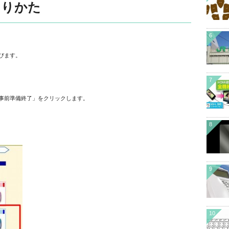
くりかた
6
びます。
7
事前準備終了」をクリックします。
8
9
10