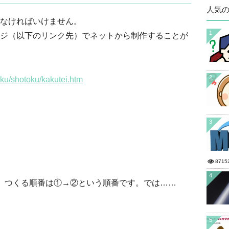
人気
なければいけません。
1
ジ（以下のリンク先）でネットから制作することが
2
oku/shotoku/kakutei.htm
3
8715
4
。つくる順番は①→②という順番です。では……
5