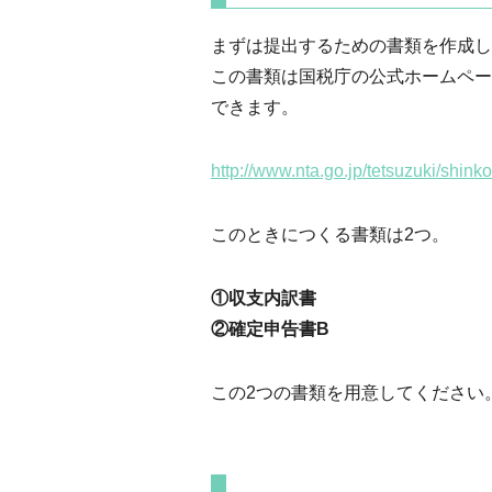
まずは提出するための書類を作成し
この書類は国税庁の公式ホームペー
できます。
http://www.nta.go.jp/tetsuzuki/shink
このときにつくる書類は2つ。
①収支内訳書
②確定申告書B
この2つの書類を用意してください