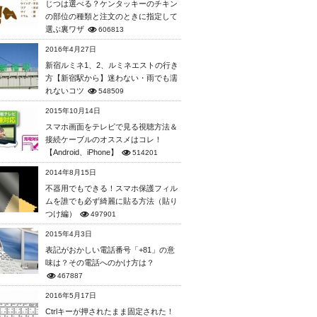
じつは選べる？ケンタッキーのチキン
の部位の種類と注文のときに指定して
選ぶ裏ワザ
606813
2016年4月27日
新宿ルミネ1、2、ルミネエストの行き
方【新宿駅から】迷わない・雨でも濡
れないコツ
548509
2015年10月14日
スマホ画面をテレビで見る視聴方法＆
接続ケーブルのオススメはコレ！
【Android、iPhone】
514201
2014年8月15日
不器用でもできる！スマホ保護フィル
ムを誰でも必ず綺麗に貼る方法（貼り
つけ編）
497901
2015年4月3日
表記がおかしい電話番号「+81」の意
味は？その電話へのかけ方は？
467887
2016年5月17日
Ctrlキーが押されたまま固定された！