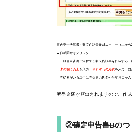
青色申告決算書・収支内訳書作成コーナー（上から
→作成開始をクリック
→「白色申告書に添付する収支内訳書を作成する」
→
①の欄に売上
を入力、
それぞれの経費
を入力（自
→専従者がいる場合は専従者の氏名や生年月日を入
所得金額が算出されますので、作成
②確定申告書Bのつ