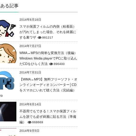
のある記事
2014年8月16日
スマホ保護フィルムの内側（粘着面）
が汚れてしまった場合、それを綺麗に
する裏ワザ
981217
2014年7月27日
WMA→MP3の簡単な変換方法（後編）
Windows Media playerでPCに取り込ん
だCDをひらく方法
896400
2014年7月31日
【WMA→MP3】無料フリーソフト・オ
ンラインオーディオコンバーター│CD
をスマホにいれて聴く方法（完結編）
29
2014年8月14日
不器用でもできる！スマホ保護フィル
ムを誰でも必ず綺麗に貼る方法（準備
編）
668669
2014年9月5日