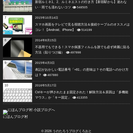
新宿ルミネ1、2、ルミネエストの行き方【新宿駅から】迷わな
い・雨でも濡れないコツ
548505
7
2015年10月14日
スマホ画面をテレビで見る視聴方法＆接続ケーブルのオススメは
コレ！【Android、iPhone】
514199
8
2014年8月15日
不器用でもできる！スマホ保護フィルムを誰でも必ず綺麗に貼る
方法（貼りつけ編）
497898
9
2015年4月3日
表記がおかしい電話番号「+81」の意味は？その電話へのかけ方
は？
467880
10
2016年5月17日
Ctrlキーが押されたまま固定された！解除方法＆原因は「多機能
マウス」か「キー固定」
413355
にほんブログ村
© 2026
うのたろうブログくろおと