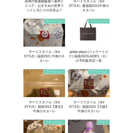
原神の聖遺物厳選〜基準と
サードスタイル（3rd
スコア・おすすめの世界ラ
STYLE）夏福袋2021中身の
ンクと当たりの目安は？
ネタバレ
ファッション
ファッション
サードスタイル（3rd
gelato pique (ジェラートピ
STYLE）福袋2021 中身のネ
ケ) 福袋2023LADIES（Ｂ）
タバレ
の予約販売店一覧
ファッション
ファッション
サードスタイル（3rd
サードスタイル（3rd
STYLE）福袋2022【東京】
STYLE）福袋2022【大阪】
中身のネタバレ
中身のネタバレ
ファッション
アイス