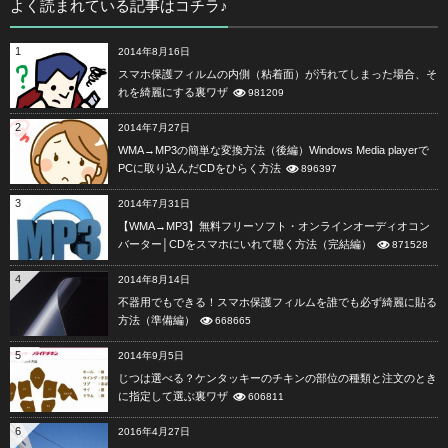
よく読まれている記事はコチラ♪
1
2014年8月16日
スマホ保護フィルムの内側（粘着面）が汚れてしまった場合、そ
れを綺麗にする裏ワザ
981209
2
2014年7月27日
WMA→MP3の簡単な変換方法（後編）Windows Media playerで
PCに取り込んだCDをひらく方法
896397
3
2014年7月31日
【WMA→MP3】無料フリーソフト・オンラインオーディオコン
バーター│CDをスマホにいれて聴く方法（完結編）
871528
4
2014年8月14日
不器用でもできる！スマホ保護フィルムを誰でも必ず綺麗に貼る
方法（準備編）
668665
5
2014年9月5日
じつは選べる？ケンタッキーのチキンの部位の種類と注文のとき
に指定して選ぶ裏ワザ
606811
6
2016年4月27日