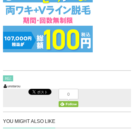
雑記
unotarou
0
YOU MIGHT ALSO LIKE