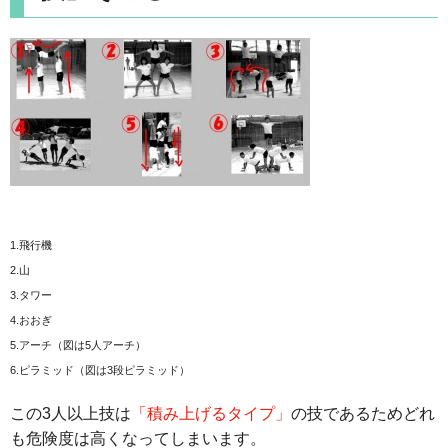
1.飛行機
2.山
3.タワー
4.おおぎ
5.アーチ（図は5人アーチ）
6.ピラミッド（図は3段ピラミッド）
この3人以上技は
「積み上げるタイプ」
の技であるためどれ
も危険度は高くなってしまいます。