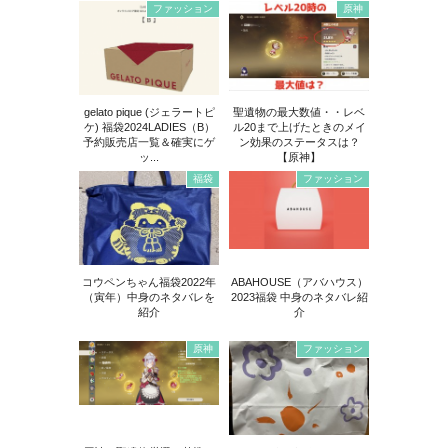
ファッション
原神
gelato pique (ジェラートピ
聖遺物の最大数値・・レベ
ケ) 福袋2024LADIES（B）
ル20まで上げたときのメイ
予約販売店一覧＆確実にゲ
ン効果のステータスは？
ッ...
【原神】
福袋
ファッション
コウペンちゃん福袋2022年
ABAHOUSE（アバハウス）
（寅年）中身のネタバレを
2023福袋 中身のネタバレ紹
紹介
介
原神
ファッション