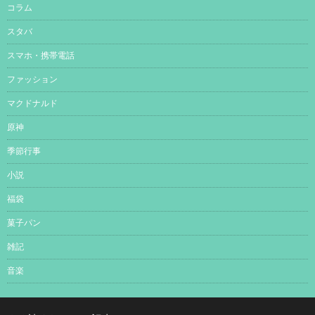
コラム
スタバ
スマホ・携帯電話
ファッション
マクドナルド
原神
季節行事
小説
福袋
菓子パン
雑記
音楽