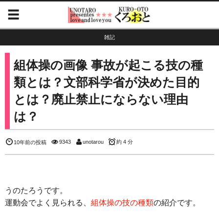
雑記
組体操の画像 事故が起こる技の種
類とは？文部科学省が決めた目的
とは？廃止禁止にならない理由
は？
9343
unotarou
約 4 分
10年前の投稿
うのたろうです。
運動会でよく見られる、
組体操の技の種類
の紹介です。