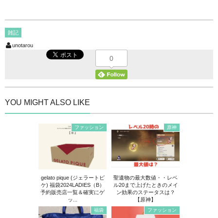
雑記
unotarou
0
YOU MIGHT ALSO LIKE
ファッション
原神
gelato pique (ジェラートピ
聖遺物の最大数値・・レベ
ケ) 福袋2024LADIES（B）
ル20まで上げたときのメイ
予約販売店一覧＆確実にゲ
ン効果のステータスは？
ッ...
【原神】
福袋
ファッション