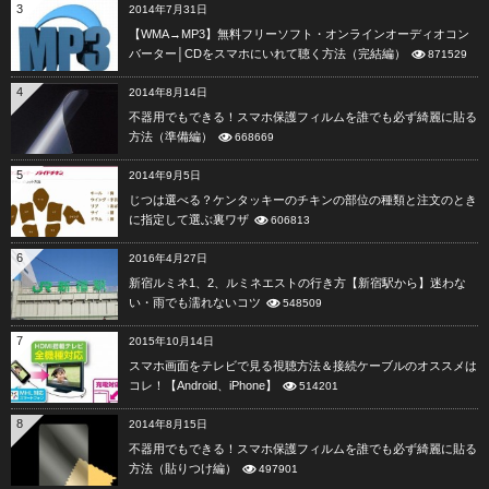
3
2014年7月31日
【WMA→MP3】無料フリーソフト・オンラインオーディオコン
バーター│CDをスマホにいれて聴く方法（完結編）
871529
4
2014年8月14日
不器用でもできる！スマホ保護フィルムを誰でも必ず綺麗に貼る
方法（準備編）
668669
5
2014年9月5日
じつは選べる？ケンタッキーのチキンの部位の種類と注文のとき
に指定して選ぶ裏ワザ
606813
6
2016年4月27日
新宿ルミネ1、2、ルミネエストの行き方【新宿駅から】迷わな
い・雨でも濡れないコツ
548509
7
2015年10月14日
スマホ画面をテレビで見る視聴方法＆接続ケーブルのオススメは
コレ！【Android、iPhone】
514201
8
2014年8月15日
不器用でもできる！スマホ保護フィルムを誰でも必ず綺麗に貼る
方法（貼りつけ編）
497901