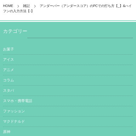
HOME
雑記
アンダーバー（アンダースコア）のPCでの打ち方【_】&ハイ
フンの入力方法【-】
カテゴリー
お菓子
アイス
アニメ
コラム
スタバ
スマホ・携帯電話
ファッション
マクドナルド
原神