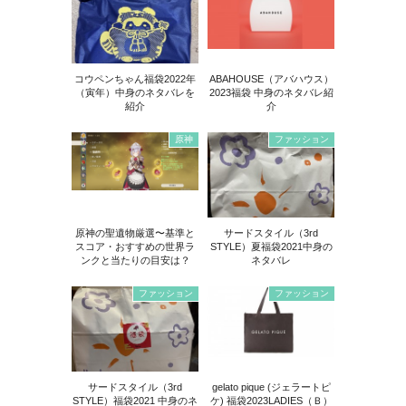
コウペンちゃん福袋2022年
ABAHOUSE（アバハウス）
（寅年）中身のネタバレを
2023福袋 中身のネタバレ紹
紹介
介
原神
ファッション
原神の聖遺物厳選〜基準と
サードスタイル（3rd
スコア・おすすめの世界ラ
STYLE）夏福袋2021中身の
ンクと当たりの目安は？
ネタバレ
ファッション
ファッション
サードスタイル（3rd
gelato pique (ジェラートピ
STYLE）福袋2021 中身のネ
ケ) 福袋2023LADIES（Ｂ）