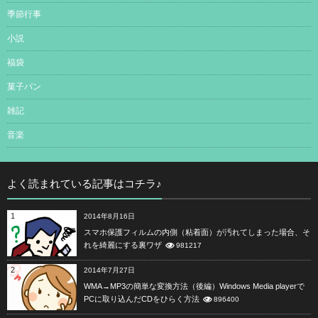
季節行事
小説
福袋
菓子パン
雑記
音楽
よく読まれている記事はコチラ♪
1
2014年8月16日
スマホ保護フィルムの内側（粘着面）が汚れてしまった場合、そ
れを綺麗にする裏ワザ
981217
2
2014年7月27日
WMA→MP3の簡単な変換方法（後編）Windows Media playerで
PCに取り込んだCDをひらく方法
896400