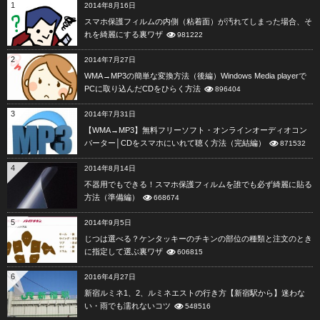
1
2014年8月16日
スマホ保護フィルムの内側（粘着面）が汚れてしまった場合、そ
れを綺麗にする裏ワザ
981222
2
2014年7月27日
WMA→MP3の簡単な変換方法（後編）Windows Media playerで
PCに取り込んだCDをひらく方法
896404
3
2014年7月31日
【WMA→MP3】無料フリーソフト・オンラインオーディオコン
バーター│CDをスマホにいれて聴く方法（完結編）
871532
4
2014年8月14日
不器用でもできる！スマホ保護フィルムを誰でも必ず綺麗に貼る
方法（準備編）
668674
5
2014年9月5日
じつは選べる？ケンタッキーのチキンの部位の種類と注文のとき
に指定して選ぶ裏ワザ
606815
6
2016年4月27日
新宿ルミネ1、2、ルミネエストの行き方【新宿駅から】迷わな
い・雨でも濡れないコツ
548516