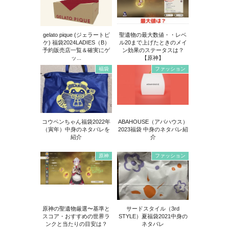
gelato pique (ジェラートピ
聖遺物の最大数値・・レベ
ケ) 福袋2024LADIES（B）
ル20まで上げたときのメイ
予約販売店一覧＆確実にゲ
ン効果のステータスは？
ッ...
【原神】
福袋
ファッション
コウペンちゃん福袋2022年
ABAHOUSE（アバハウス）
（寅年）中身のネタバレを
2023福袋 中身のネタバレ紹
紹介
介
原神
ファッション
原神の聖遺物厳選〜基準と
サードスタイル（3rd
スコア・おすすめの世界ラ
STYLE）夏福袋2021中身の
ンクと当たりの目安は？
ネタバレ