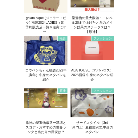
gelato pique (ジェラートピ
聖遺物の最大数値・・レベ
ケ) 福袋2024LADIES（B）
ル20まで上げたときのメイ
予約販売店一覧＆確実にゲ
ン効果のステータスは？
ッ...
【原神】
福袋
ファッション
コウペンちゃん福袋2022年
ABAHOUSE（アバハウス）
（寅年）中身のネタバレを
2023福袋 中身のネタバレ紹
紹介
介
原神
ファッション
原神の聖遺物厳選〜基準と
サードスタイル（3rd
スコア・おすすめの世界ラ
STYLE）夏福袋2021中身の
ンクと当たりの目安は？
ネタバレ