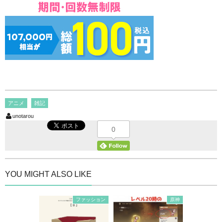
アニメ
雑記
unotarou
0
YOU MIGHT ALSO LIKE
ファッション
原神