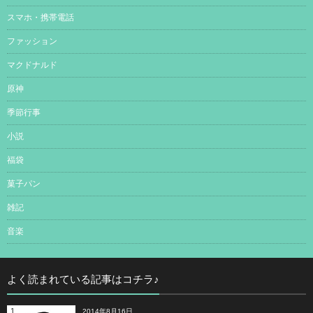
スマホ・携帯電話
ファッション
マクドナルド
原神
季節行事
小説
福袋
菓子パン
雑記
音楽
よく読まれている記事はコチラ♪
1
2014年8月16日