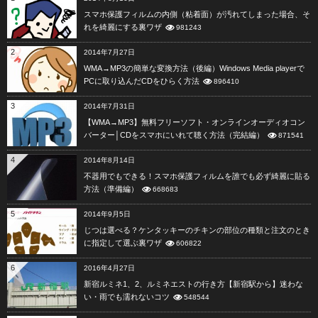
スマホ保護フィルムの内側（粘着面）が汚れてしまった場合、そ
れを綺麗にする裏ワザ
981243
2
2014年7月27日
WMA→MP3の簡単な変換方法（後編）Windows Media playerで
PCに取り込んだCDをひらく方法
896410
3
2014年7月31日
【WMA→MP3】無料フリーソフト・オンラインオーディオコン
バーター│CDをスマホにいれて聴く方法（完結編）
871541
4
2014年8月14日
不器用でもできる！スマホ保護フィルムを誰でも必ず綺麗に貼る
方法（準備編）
668683
5
2014年9月5日
じつは選べる？ケンタッキーのチキンの部位の種類と注文のとき
に指定して選ぶ裏ワザ
606822
6
2016年4月27日
新宿ルミネ1、2、ルミネエストの行き方【新宿駅から】迷わな
い・雨でも濡れないコツ
548544