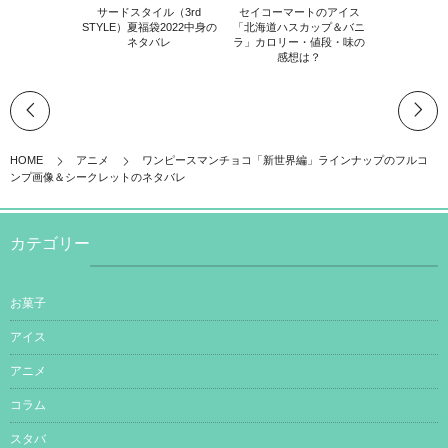
サードスタイル（3rd
セイコーマートのアイス
STYLE）夏福袋2022中身の
「北海道ハスカップ＆バニ
ネタバレ
ラ」カロリー・値段・味の
感想は？
HOME
アニメ
ワンピースマンチョコ「新世界編」ラインナップのフルコ
ンプ画像＆シークレットのネタバレ
カテゴリー
お菓子
アイス
アニメ
コラム
スタバ