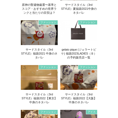
原神の聖遺物厳選〜基準と
サードスタイル（3rd
スコア・おすすめの世界ラ
STYLE）夏福袋2021中身の
ンクと当たりの目安は？
ネタバレ
ファッション
ファッション
サードスタイル（3rd
gelato pique (ジェラートピ
STYLE）福袋2021 中身のネ
ケ) 福袋2023LADIES（Ｂ）
タバレ
の予約販売店一覧
ファッション
ファッション
サードスタイル（3rd
サードスタイル（3rd
STYLE）福袋2022【東京】
STYLE）福袋2022【大阪】
中身のネタバレ
中身のネタバレ
ファッション
アイス