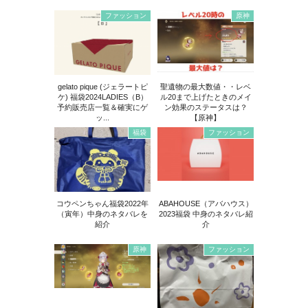
ファッション
原神
gelato pique (ジェラートピ
聖遺物の最大数値・・レベ
ケ) 福袋2024LADIES（B）
ル20まで上げたときのメイ
予約販売店一覧＆確実にゲ
ン効果のステータスは？
ッ...
【原神】
福袋
ファッション
コウペンちゃん福袋2022年
ABAHOUSE（アバハウス）
（寅年）中身のネタバレを
2023福袋 中身のネタバレ紹
紹介
介
原神
ファッション