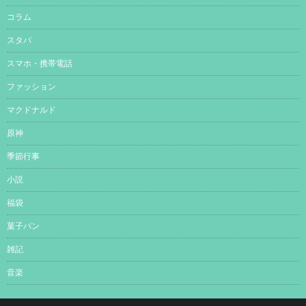
コラム
スタバ
スマホ・携帯電話
ファッション
マクドナルド
原神
季節行事
小説
福袋
菓子パン
雑記
音楽