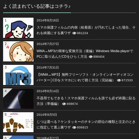
よく読まれている記事はコチラ♪
1
2014年8月16日
スマホ保護フィルムの内側（粘着面）が汚れてしまった場合、そ
れを綺麗にする裏ワザ
981224
2
2014年7月27日
WMA→MP3の簡単な変換方法（後編）Windows Media playerで
PCに取り込んだCDをひらく方法
896404
3
2014年7月31日
【WMA→MP3】無料フリーソフト・オンラインオーディオコン
バーター│CDをスマホにいれて聴く方法（完結編）
871533
4
2014年8月14日
不器用でもできる！スマホ保護フィルムを誰でも必ず綺麗に貼る
方法（準備編）
668674
5
2014年9月5日
じつは選べる？ケンタッキーのチキンの部位の種類と注文のとき
に指定して選ぶ裏ワザ
606815
6
2016年4月27日