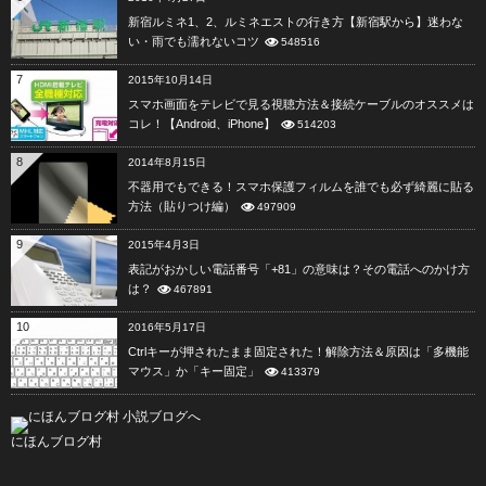
新宿ルミネ1、2、ルミネエストの行き方【新宿駅から】迷わな
い・雨でも濡れないコツ
548516
7
2015年10月14日
スマホ画面をテレビで見る視聴方法＆接続ケーブルのオススメは
コレ！【Android、iPhone】
514203
8
2014年8月15日
不器用でもできる！スマホ保護フィルムを誰でも必ず綺麗に貼る
方法（貼りつけ編）
497909
9
2015年4月3日
表記がおかしい電話番号「+81」の意味は？その電話へのかけ方
は？
467891
10
2016年5月17日
Ctrlキーが押されたまま固定された！解除方法＆原因は「多機能
マウス」か「キー固定」
413379
にほんブログ村