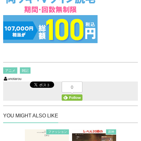
アニメ
雑記
unotarou
0
YOU MIGHT ALSO LIKE
ファッション
原神