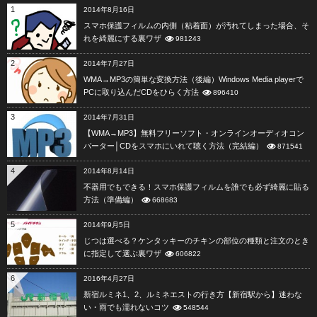
1
2014年8月16日
スマホ保護フィルムの内側（粘着面）が汚れてしまった場合、そ
れを綺麗にする裏ワザ
981243
2
2014年7月27日
WMA→MP3の簡単な変換方法（後編）Windows Media playerで
PCに取り込んだCDをひらく方法
896410
3
2014年7月31日
【WMA→MP3】無料フリーソフト・オンラインオーディオコン
バーター│CDをスマホにいれて聴く方法（完結編）
871541
4
2014年8月14日
不器用でもできる！スマホ保護フィルムを誰でも必ず綺麗に貼る
方法（準備編）
668683
5
2014年9月5日
じつは選べる？ケンタッキーのチキンの部位の種類と注文のとき
に指定して選ぶ裏ワザ
606822
6
2016年4月27日
新宿ルミネ1、2、ルミネエストの行き方【新宿駅から】迷わな
い・雨でも濡れないコツ
548544