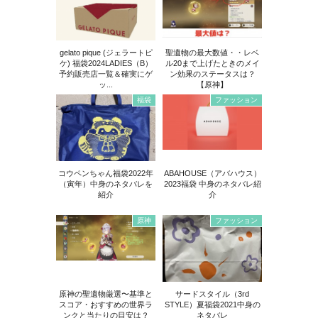
gelato pique (ジェラートピ
聖遺物の最大数値・・レベ
ケ) 福袋2024LADIES（B）
ル20まで上げたときのメイ
予約販売店一覧＆確実にゲ
ン効果のステータスは？
ッ...
【原神】
福袋
ファッション
コウペンちゃん福袋2022年
ABAHOUSE（アバハウス）
（寅年）中身のネタバレを
2023福袋 中身のネタバレ紹
紹介
介
原神
ファッション
原神の聖遺物厳選〜基準と
サードスタイル（3rd
スコア・おすすめの世界ラ
STYLE）夏福袋2021中身の
ンクと当たりの目安は？
ネタバレ