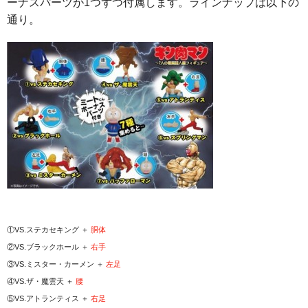
ーナスパーツが1つずつ付属します。ラインナップは以下の
通り。
①VS.ステカセキング ＋
胴体
②VS.ブラックホール ＋
右手
③VS.ミスター・カーメン ＋
左足
④VS.ザ・魔雲天 ＋
腰
⑤VS.アトランティス ＋
右足