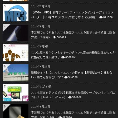
3
2014年7月31日
【WMA→MP3】無料フリーソフト・オンラインオーディオコン
バーター│CDをスマホにいれて聴く方法（完結編）
871539
4
2014年8月14日
不器用でもできる！スマホ保護フィルムを誰でも必ず綺麗に貼る
方法（準備編）
668679
5
2014年9月5日
じつは選べる？ケンタッキーのチキンの部位の種類と注文のとき
に指定して選ぶ裏ワザ
606819
6
2016年4月27日
新宿ルミネ1、2、ルミネエストの行き方【新宿駅から】迷わな
い・雨でも濡れないコツ
548528
7
2015年10月14日
スマホ画面をテレビで見る視聴方法＆接続ケーブルのオススメは
コレ！【Android、iPhone】
514208
8
2014年8月15日
不器用でもできる！スマホ保護フィルムを誰でも必ず綺麗に貼る
方法（貼りつけ編）
497910