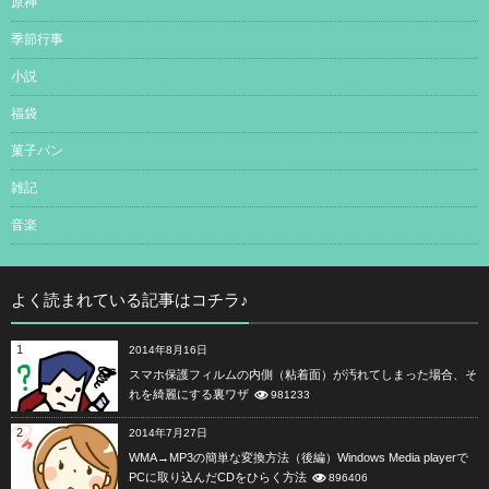
原神
季節行事
小説
福袋
菓子パン
雑記
音楽
よく読まれている記事はコチラ♪
1
2014年8月16日
スマホ保護フィルムの内側（粘着面）が汚れてしまった場合、そ
れを綺麗にする裏ワザ
981233
2
2014年7月27日
WMA→MP3の簡単な変換方法（後編）Windows Media playerで
PCに取り込んだCDをひらく方法
896406