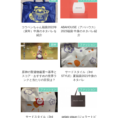
コウペンちゃん福袋2022年
ABAHOUSE（アバハウス）
（寅年）中身のネタバレを
2023福袋 中身のネタバレ紹
紹介
介
原神
ファッション
原神の聖遺物厳選〜基準と
サードスタイル（3rd
スコア・おすすめの世界ラ
STYLE）夏福袋2021中身の
ンクと当たりの目安は？
ネタバレ
ファッション
ファッション
サードスタイル（3rd
gelato pique (ジェラートピ