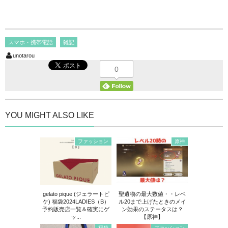
スマホ・携帯電話
雑記
unotarou
0
YOU MIGHT ALSO LIKE
ファッション
原神
gelato pique (ジェラートピ
聖遺物の最大数値・・レベ
ケ) 福袋2024LADIES（B）
ル20まで上げたときのメイ
予約販売店一覧＆確実にゲ
ン効果のステータスは？
ッ...
【原神】
福袋
ファッション