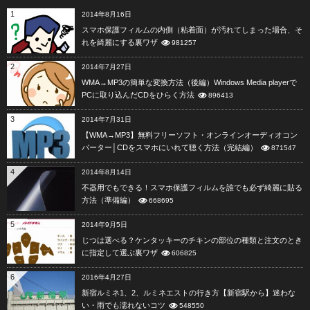
1
2014年8月16日
スマホ保護フィルムの内側（粘着面）が汚れてしまった場合、そ
れを綺麗にする裏ワザ
981257
2
2014年7月27日
WMA→MP3の簡単な変換方法（後編）Windows Media playerで
PCに取り込んだCDをひらく方法
896413
3
2014年7月31日
【WMA→MP3】無料フリーソフト・オンラインオーディオコン
バーター│CDをスマホにいれて聴く方法（完結編）
871547
4
2014年8月14日
不器用でもできる！スマホ保護フィルムを誰でも必ず綺麗に貼る
方法（準備編）
668695
5
2014年9月5日
じつは選べる？ケンタッキーのチキンの部位の種類と注文のとき
に指定して選ぶ裏ワザ
606825
6
2016年4月27日
新宿ルミネ1、2、ルミネエストの行き方【新宿駅から】迷わな
い・雨でも濡れないコツ
548550