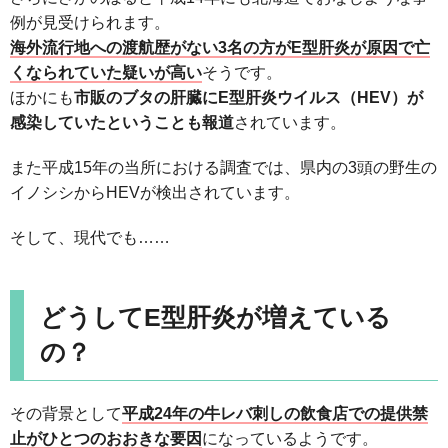
例が見受けられます。
海外流行地への渡航歴がない3名の方がE型肝炎が原因で亡
くなられていた疑いが高い
そうです。
ほかにも
市販のブタの肝臓にE型肝炎ウイルス（HEV）が
感染していたということも報道
されています。
また平成15年の当所における調査では、県内の3頭の野生の
イノシシからHEVが検出されています。
そして、現代でも……
どうしてE型肝炎が増えている
の？
その背景として
平成24年の牛レバ刺しの飲食店での提供禁
止がひとつのおおきな要因
になっているようです。