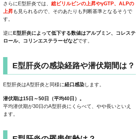
さらにE型肝炎では、
総ビリルビンの上昇やγGTP、ALPの
上昇
も見られるので、そのあたりも判断基準となるそうで
す。
逆に
E型肝炎によって低下する数値はアルブミン、コレステ
ロール、コリンエステラーゼなど
です。
E型肝炎の感染経路や潜伏期間は？
E型肝炎はA型肝炎と同様に
経口感染
します。
潜伏期は15日～50日（平均40日）。
平均潜伏期が30日のA型肝炎にくらべて、やや長いといえ
ます。
E型肝炎の罹患年齢は？