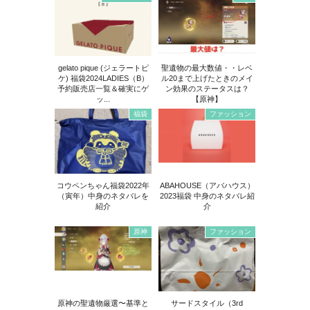
gelato pique (ジェラートピ
聖遺物の最大数値・・レベ
ケ) 福袋2024LADIES（B）
ル20まで上げたときのメイ
予約販売店一覧＆確実にゲ
ン効果のステータスは？
ッ...
【原神】
福袋
ファッション
コウペンちゃん福袋2022年
ABAHOUSE（アバハウス）
（寅年）中身のネタバレを
2023福袋 中身のネタバレ紹
紹介
介
原神
ファッション
原神の聖遺物厳選〜基準と
サードスタイル（3rd