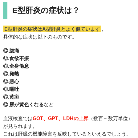
E型肝炎の症状は？
E型肝炎の症状はA型肝炎とよく似ています
。
具体的な症状は以下のものです。
◎.腹痛
◎.食欲不振
◎.全身倦怠
◎.発熱
◎.悪心
◎.嘔吐
◎.黄疸
◎.尿が黄色くなる
など
血液検査では
GOT、GPT、LDHの上昇
（数百～数万単位）
が見られます。
これは肝臓の機能障害を反映しているといえるでしょう。