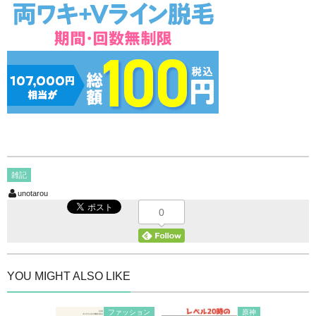
雑記
unotarou
0
YOU MIGHT ALSO LIKE
ファッション
原神