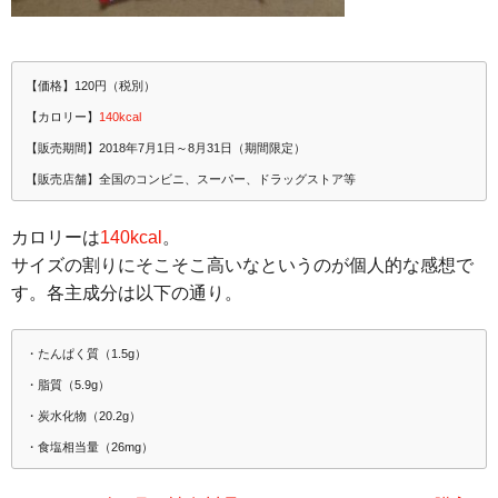
【価格】120円（税別）
【カロリー】
140kcal
【販売期間】2018年7月1日～8月31日（期間限定）
【販売店舗】全国のコンビニ、スーパー、ドラッグストア等
カロリーは
140kcal
。
サイズの割りにそこそこ高いなというのが個人的な感想で
す。各主成分は以下の通り。
・たんぱく質（1.5g）
・脂質（5.9g）
・炭水化物（20.2g）
・食塩相当量（26mg）