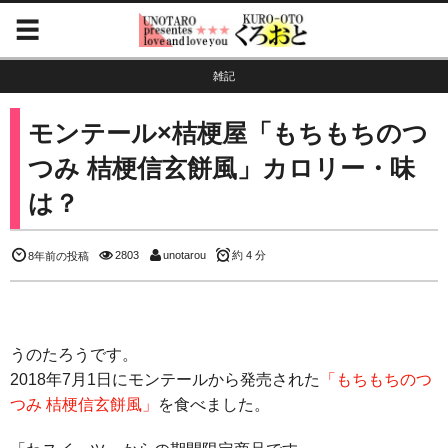
雑記
モンテール×桔梗屋「もちもちのつ
つみ 桔梗信玄餅風」カロリー・味
は？
2803
unotarou
約 4 分
8年前の投稿
うのたろうです。
2018年7月1日にモンテールから発売された
「もちもちのつ
つみ 桔梗信玄餅風」
を食べました。