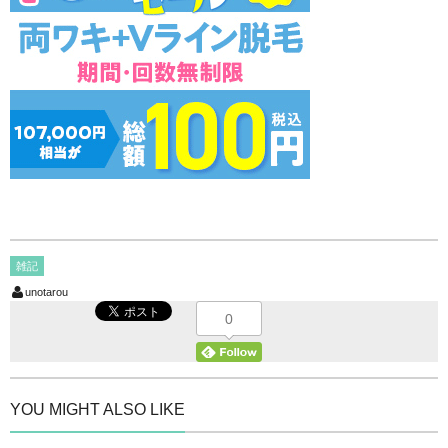
雑記
unotarou
0
YOU MIGHT ALSO LIKE