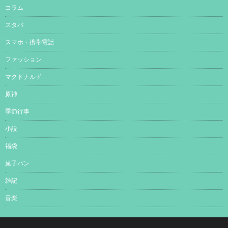
コラム
スタバ
スマホ・携帯電話
ファッション
マクドナルド
原神
季節行事
小説
福袋
菓子パン
雑記
音楽