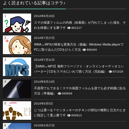
よく読まれている記事はコチラ♪
1
2014年8月16日
スマホ保護フィルムの内側（粘着面）が汚れてしまった場合、そ
れを綺麗にする裏ワザ
981217
2
2014年7月27日
WMA→MP3の簡単な変換方法（後編）Windows Media playerで
PCに取り込んだCDをひらく方法
896400
3
2014年7月31日
【WMA→MP3】無料フリーソフト・オンラインオーディオコン
バーター│CDをスマホにいれて聴く方法（完結編）
871529
4
2014年8月14日
不器用でもできる！スマホ保護フィルムを誰でも必ず綺麗に貼る
方法（準備編）
668669
5
2014年9月5日
じつは選べる？ケンタッキーのチキンの部位の種類と注文のとき
に指定して選ぶ裏ワザ
606813
6
2016年4月27日