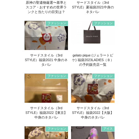
原神の聖遺物厳選〜基準と
サードスタイル（3rd
スコア・おすすめの世界ラ
STYLE）夏福袋2021中身の
ンクと当たりの目安は？
ネタバレ
ファッション
ファッション
サードスタイル（3rd
gelato pique (ジェラートピ
STYLE）福袋2021 中身のネ
ケ) 福袋2023LADIES（Ｂ）
タバレ
の予約販売店一覧
ファッション
ファッション
サードスタイル（3rd
サードスタイル（3rd
STYLE）福袋2022【東京】
STYLE）福袋2022【大阪】
中身のネタバレ
中身のネタバレ
ファッション
アイス