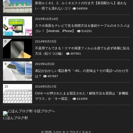
新宿ルミネ1、2、ルミネエストの行き方【新宿駅から】迷わな
い・雨でも濡れないコツ
548509
7
2015年10月14日
スマホ画面をテレビで見る視聴方法＆接続ケーブルのオススメは
コレ！【Android、iPhone】
514201
8
2014年8月15日
不器用でもできる！スマホ保護フィルムを誰でも必ず綺麗に貼る
方法（貼りつけ編）
497901
9
2015年4月3日
表記がおかしい電話番号「+81」の意味は？その電話へのかけ方
は？
467887
10
2016年5月17日
Ctrlキーが押されたまま固定された！解除方法＆原因は「多機能
マウス」か「キー固定」
413369
にほんブログ村
© 2026
うのたろうブログくろおと