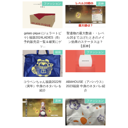
ファッション
原神
gelato pique (ジェラートピ
聖遺物の最大数値・・レベ
ケ) 福袋2024LADIES（B）
ル20まで上げたときのメイ
予約販売店一覧＆確実にゲ
ン効果のステータスは？
ッ...
【原神】
福袋
ファッション
コウペンちゃん福袋2022年
ABAHOUSE（アバハウス）
（寅年）中身のネタバレを
2023福袋 中身のネタバレ紹
紹介
介
原神
ファッション