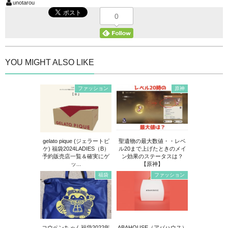
unotarou
0
YOU MIGHT ALSO LIKE
ファッション
原神
gelato pique (ジェラートピ
聖遺物の最大数値・・レベ
ケ) 福袋2024LADIES（B）
ル20まで上げたときのメイ
予約販売店一覧＆確実にゲ
ン効果のステータスは？
ッ...
【原神】
福袋
ファッション
コウペンちゃん福袋2022年
ABAHOUSE（アバハウス）