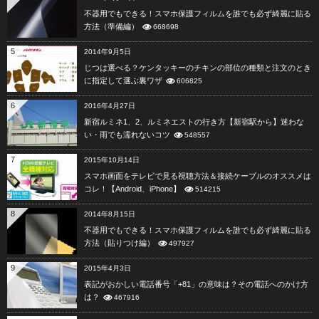
不器用でもできる！スマホ保護フィルムを誰でも必ず綺麗に貼る
方法（準備編）
668698
5
2014年9月5日
じつは選べる？ケンタッキーのチキンの部位の種類と注文のとき
に指定して選ぶ裏ワザ
606825
6
2016年4月27日
新宿ルミネ1、2、ルミネエストの行き方【新宿駅から】迷わな
い・雨でも濡れないコツ
548557
7
2015年10月14日
スマホ画面をテレビで見る視聴方法＆接続ケーブルのオススメは
コレ！【Android、iPhone】
514215
8
2014年8月15日
不器用でもできる！スマホ保護フィルムを誰でも必ず綺麗に貼る
方法（貼りつけ編）
497927
9
2015年4月3日
表記がおかしい電話番号「+81」の意味は？その電話へのかけ方
は？
467916