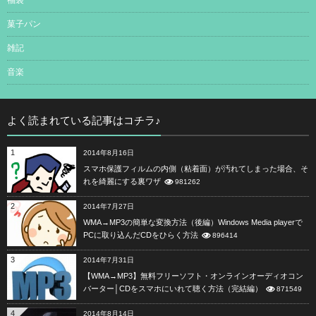
菓子パン
雑記
音楽
よく読まれている記事はコチラ♪
1
2014年8月16日
スマホ保護フィルムの内側（粘着面）が汚れてしまった場合、そ
れを綺麗にする裏ワザ
981262
2
2014年7月27日
WMA→MP3の簡単な変換方法（後編）Windows Media playerで
PCに取り込んだCDをひらく方法
896414
3
2014年7月31日
【WMA→MP3】無料フリーソフト・オンラインオーディオコン
バーター│CDをスマホにいれて聴く方法（完結編）
871549
4
2014年8月14日