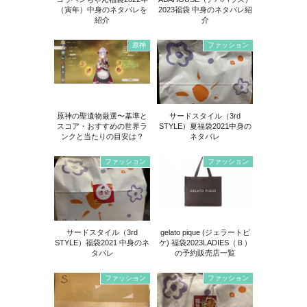
（寅年）中身のネタバレを
2023福袋 中身のネタバレ紹
紹介
介
原神
ファッション
原神の聖遺物厳選〜基準と
サードスタイル（3rd
スコア・おすすめの世界ラ
STYLE）夏福袋2021中身の
ンクと当たりの目安は？
ネタバレ
ファッション
ファッション
サードスタイル（3rd
gelato pique (ジェラートピ
STYLE）福袋2021 中身のネ
ケ) 福袋2023LADIES（Ｂ）
タバレ
の予約販売店一覧
ファッション
ファッション