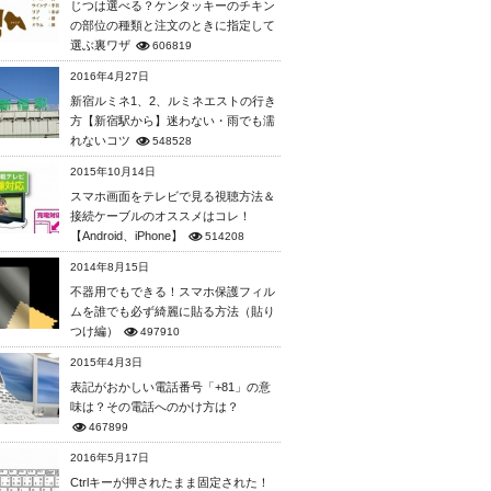
じつは選べる？ケンタッキーのチキン
の部位の種類と注文のときに指定して
選ぶ裏ワザ
606819
2016年4月27日
新宿ルミネ1、2、ルミネエストの行き
方【新宿駅から】迷わない・雨でも濡
れないコツ
548528
2015年10月14日
スマホ画面をテレビで見る視聴方法＆
接続ケーブルのオススメはコレ！
【Android、iPhone】
514208
2014年8月15日
不器用でもできる！スマホ保護フィル
ムを誰でも必ず綺麗に貼る方法（貼り
つけ編）
497910
2015年4月3日
表記がおかしい電話番号「+81」の意
味は？その電話へのかけ方は？
467899
2016年5月17日
Ctrlキーが押されたまま固定された！