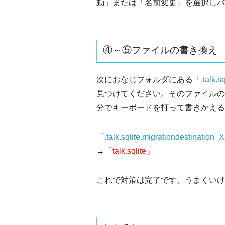
動」または「名前変更」を選択しバ
④～⑤ファイルの書き換え
次におなじフォルダにある
「.talk.s
見つけてください。そのファイルの
分でキーボードを打って書きかえる
「.talk.sqlite.migrationdestinatio
→
「talk.sqlite」
これで対策は完了です。うまくいけ