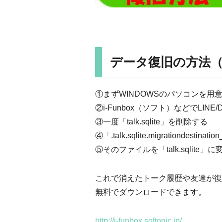
データ復旧の方法
①まずWINDOWSのパソコンを用
②i-Funbox（ソフト）などでLINE/
③一度「talk.sqlite」を削除する
④「.talk.sqlite.migrationdes
⑤そのファイルを「talk.sqlite」
これで消えたトーク履歴や友達が復旧
無料でダウンロードできます。
http://i-funbox.softonic.jp/