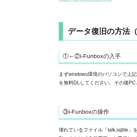
データ復旧の方法
①～②i-Funboxの入手
まずwindows環境のパソコンで上
を無料DLしてください。その後PCと
③i-Funboxの操作
壊れているファイル「talk.sql