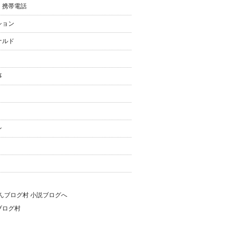
・携帯電話
ション
ナルド
事
ン
ブログ村