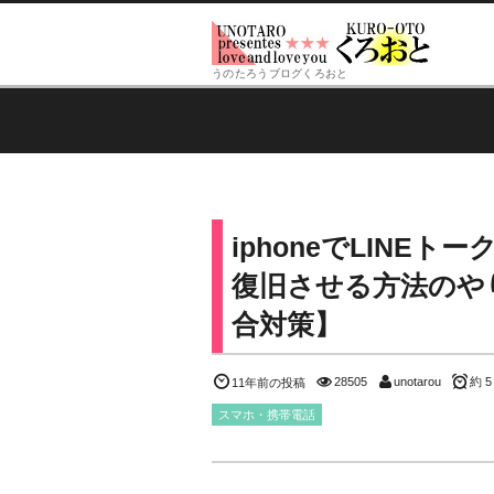
うのたろうブログくろおと
iphoneでLINE
復旧させる方法のや
合対策】
28505
unotarou
約 5
11年前の投稿
スマホ・携帯電話