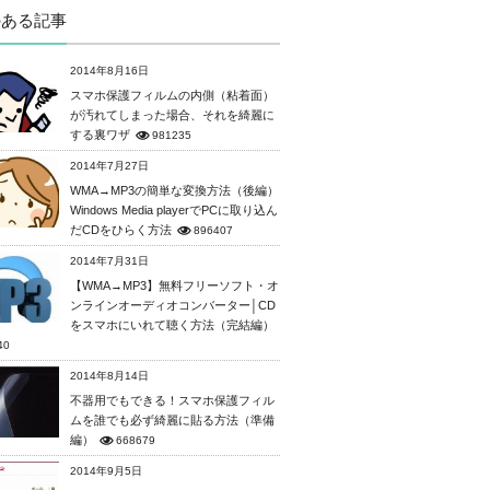
のある記事
2014年8月16日
スマホ保護フィルムの内側（粘着面）
が汚れてしまった場合、それを綺麗に
する裏ワザ
981235
2014年7月27日
WMA→MP3の簡単な変換方法（後編）
Windows Media playerでPCに取り込ん
だCDをひらく方法
896407
2014年7月31日
【WMA→MP3】無料フリーソフト・オ
ンラインオーディオコンバーター│CD
をスマホにいれて聴く方法（完結編）
40
2014年8月14日
不器用でもできる！スマホ保護フィル
ムを誰でも必ず綺麗に貼る方法（準備
編）
668679
2014年9月5日