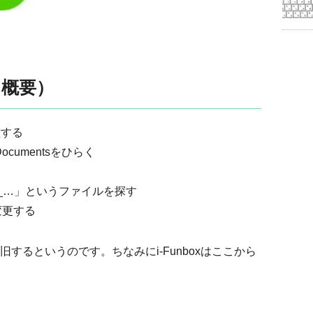
（概要）
意する
Documentsをひらく
tination_…」というファイルを探す
に変更する
するというのです。ちなみにi-Funboxはここから