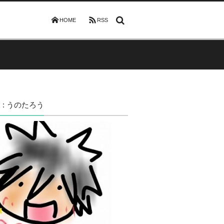
HOME
RSS
 : うのたろう