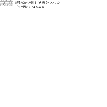
解除方法＆原因は「多機能マウス」か
「キー固定」
413388