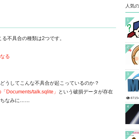
人気
1
で起こる不具合の種類は2つです。
2
なる
3
どうしてこんな不具合が起こっているのか？
cuments/talk.sqlite」
という破損データが存在
8715
ちなみに……
4
5