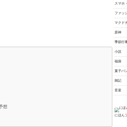
スマホ
ファッ
マクド
原神
季節行
小説
福袋
菓子パ
雑記
音楽
予想
にほん