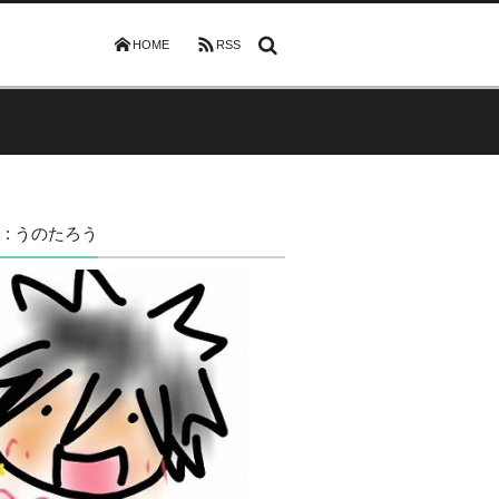
HOME
RSS
 : うのたろう