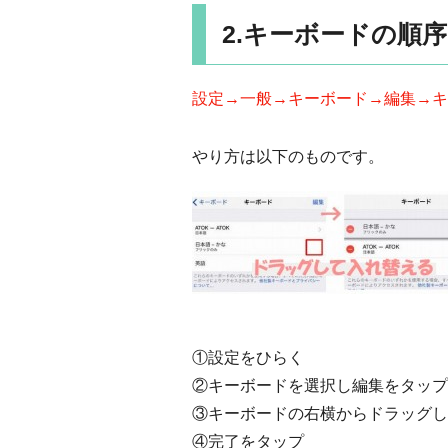
2.キーボードの順
設定→一般→キーボード→編集→キ
やり方は以下のものです。
①設定をひらく
②キーボードを選択し編集をタップ
③キーボードの右横からドラッグし
④完了をタップ