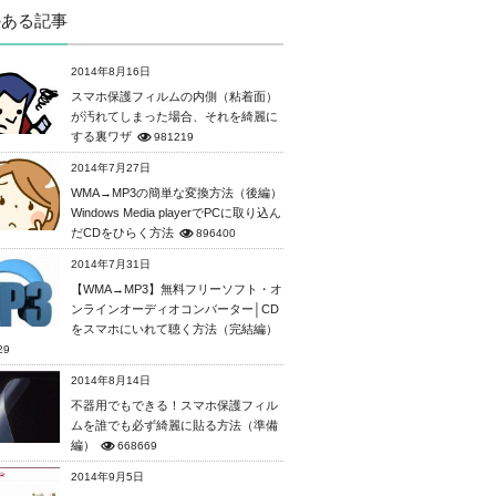
のある記事
2014年8月16日
スマホ保護フィルムの内側（粘着面）
が汚れてしまった場合、それを綺麗に
する裏ワザ
981219
2014年7月27日
WMA→MP3の簡単な変換方法（後編）
Windows Media playerでPCに取り込ん
だCDをひらく方法
896400
2014年7月31日
【WMA→MP3】無料フリーソフト・オ
ンラインオーディオコンバーター│CD
をスマホにいれて聴く方法（完結編）
29
2014年8月14日
不器用でもできる！スマホ保護フィル
ムを誰でも必ず綺麗に貼る方法（準備
編）
668669
2014年9月5日