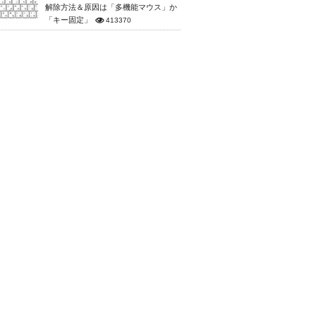
解除方法＆原因は「多機能マウス」か
「キー固定」
413370