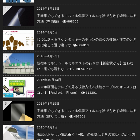
4
2014年8月14日
不器用でもできる！スマホ保護フィルムを誰でも必ず綺麗に貼る
方法（準備編）
668669
5
2014年9月5日
じつは選べる？ケンタッキーのチキンの部位の種類と注文のとき
に指定して選ぶ裏ワザ
606813
6
2016年4月27日
新宿ルミネ1、2、ルミネエストの行き方【新宿駅から】迷わな
い・雨でも濡れないコツ
548512
7
2015年10月14日
スマホ画面をテレビで見る視聴方法＆接続ケーブルのオススメは
コレ！【Android、iPhone】
514201
8
2014年8月15日
不器用でもできる！スマホ保護フィルムを誰でも必ず綺麗に貼る
方法（貼りつけ編）
497901
9
2015年4月3日
表記がおかしい電話番号「+81」の意味は？その電話へのかけ方
は？