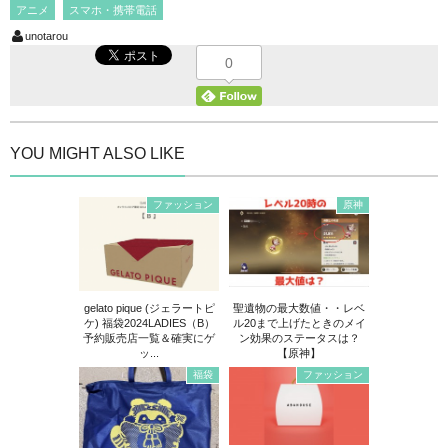
アニメ
スマホ・携帯電話
unotarou
0
YOU MIGHT ALSO LIKE
ファッション
原神
gelato pique (ジェラートピ
聖遺物の最大数値・・レベ
ケ) 福袋2024LADIES（B）
ル20まで上げたときのメイ
予約販売店一覧＆確実にゲ
ン効果のステータスは？
ッ...
【原神】
福袋
ファッション