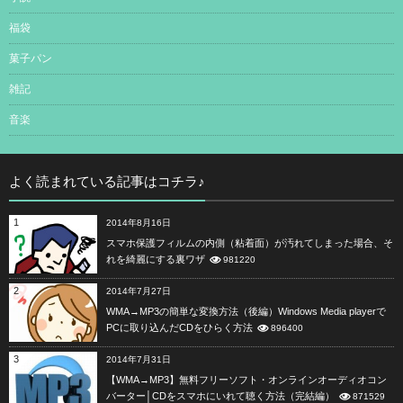
福袋
菓子パン
雑記
音楽
よく読まれている記事はコチラ♪
1
2014年8月16日
スマホ保護フィルムの内側（粘着面）が汚れてしまった場合、そ
れを綺麗にする裏ワザ
981220
2
2014年7月27日
WMA→MP3の簡単な変換方法（後編）Windows Media playerで
PCに取り込んだCDをひらく方法
896400
3
2014年7月31日
【WMA→MP3】無料フリーソフト・オンラインオーディオコン
バーター│CDをスマホにいれて聴く方法（完結編）
871529