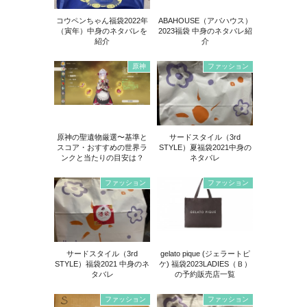
コウペンちゃん福袋2022年
ABAHOUSE（アバハウス）
（寅年）中身のネタバレを
2023福袋 中身のネタバレ紹
紹介
介
原神
ファッション
原神の聖遺物厳選〜基準と
サードスタイル（3rd
スコア・おすすめの世界ラ
STYLE）夏福袋2021中身の
ンクと当たりの目安は？
ネタバレ
ファッション
ファッション
サードスタイル（3rd
gelato pique (ジェラートピ
STYLE）福袋2021 中身のネ
ケ) 福袋2023LADIES（Ｂ）
タバレ
の予約販売店一覧
ファッション
ファッション