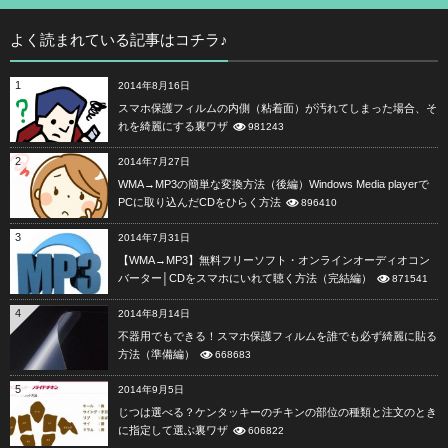
よく読まれている記事はコチラ♪
1
2014年8月16日
スマホ保護フィルムの内側（粘着面）が汚れてしまった場合、そ
れを綺麗にする裏ワザ
981243
2
2014年7月27日
WMA→MP3の簡単な変換方法（後編）Windows Media playerで
PCに取り込んだCDをひらく方法
896410
3
2014年7月31日
【WMA→MP3】無料フリーソフト・オンラインオーディオコン
バーター│CDをスマホにいれて聴く方法（完結編）
871541
4
2014年8月14日
不器用でもできる！スマホ保護フィルムを誰でも必ず綺麗に貼る
方法（準備編）
668683
5
2014年9月5日
じつは選べる？ケンタッキーのチキンの部位の種類と注文のとき
に指定して選ぶ裏ワザ
606822