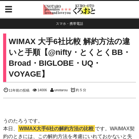
スマホ・携帯電話
WIMAX 大手6社比較 解約方法の違
いと手順【@nifty・とくとくBB・
Broad・BIGLOBE・UQ・
VOYAGE】
14006
unotarou
約 5 分
11年前の投稿
うのたろうです。
本日、
WIMAX大手6社の解約方法の比較
です。WAIMAX契
約のときには、この解約方法を考慮にいれておかないと失