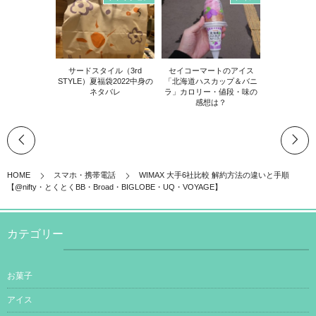
サードスタイル（3rd
セイコーマートのアイス
STYLE）夏福袋2022中身の
「北海道ハスカップ＆バニ
ネタバレ
ラ」カロリー・値段・味の
感想は？
HOME
スマホ・携帯電話
WIMAX 大手6社比較 解約方法の違いと手順
【@nifty・とくとくBB・Broad・BIGLOBE・UQ・VOYAGE】
カテゴリー
お菓子
アイス