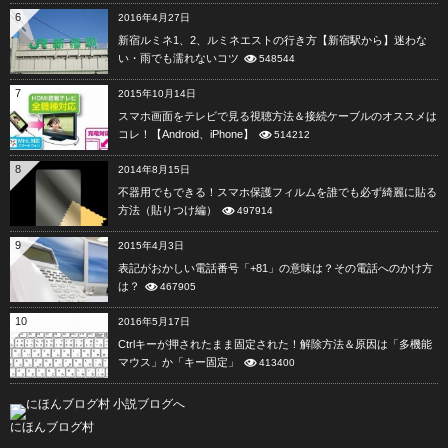
6
2016年4月27日
新宿ルミネ1、2、ルミネエストの行き方【新宿駅から】迷わな
い・雨でも濡れないコツ
548544
7
2015年10月14日
スマホ画面をテレビで見る視聴方法＆接続ケーブルのオススメは
コレ！【Android、iPhone】
514212
8
2014年8月15日
不器用でもできる！スマホ保護フィルムを誰でも必ず綺麗に貼る
方法（貼りつけ編）
497914
9
2015年4月3日
表記がおかしい電話番号「+81」の意味は？その電話へのかけ方
は？
467905
10
2016年5月17日
Ctrlキーが押されたまま固定された！解除方法＆原因は「多機能
マウス」か「キー固定」
413400
にほんブログ村