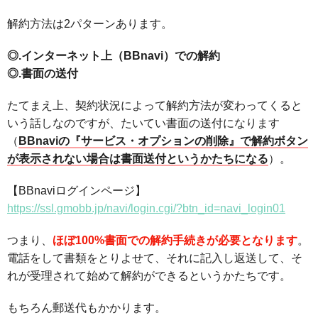
解約方法は2パターンあります。
◎.インターネット上（BBnavi）での解約
◎.書面の送付
たてまえ上、契約状況によって解約方法が変わってくると
いう話しなのですが、たいてい書面の送付になります
（
BBnaviの『サービス・オプションの削除』で解約ボタン
が表示されない場合は書面送付というかたちになる
）。
【BBnaviログインページ】
https://ssl.gmobb.jp/navi/login.cgi/?btn_id=navi_login01
つまり、
ほぼ100%書面での解約手続きが必要となります
。
電話をして書類をとりよせて、それに記入し返送して、そ
れが受理されて始めて解約ができるというかたちです。
もちろん郵送代もかかります。