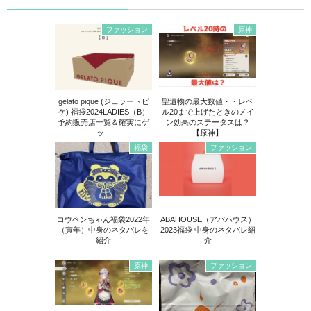
ファッション
原神
gelato pique (ジェラートピ
聖遺物の最大数値・・レベ
ケ) 福袋2024LADIES（B）
ル20まで上げたときのメイ
予約販売店一覧＆確実にゲ
ン効果のステータスは？
ッ...
【原神】
福袋
ファッション
コウペンちゃん福袋2022年
ABAHOUSE（アバハウス）
（寅年）中身のネタバレを
2023福袋 中身のネタバレ紹
紹介
介
原神
ファッション