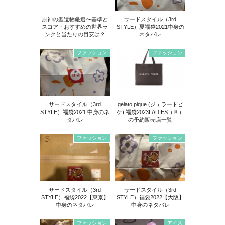
原神の聖遺物厳選〜基準と
サードスタイル（3rd
スコア・おすすめの世界ラ
STYLE）夏福袋2021中身の
ンクと当たりの目安は？
ネタバレ
ファッション
ファッション
サードスタイル（3rd
gelato pique (ジェラートピ
STYLE）福袋2021 中身のネ
ケ) 福袋2023LADIES（Ｂ）
タバレ
の予約販売店一覧
ファッション
ファッション
サードスタイル（3rd
サードスタイル（3rd
STYLE）福袋2022【東京】
STYLE）福袋2022【大阪】
中身のネタバレ
中身のネタバレ
ファッション
アイス