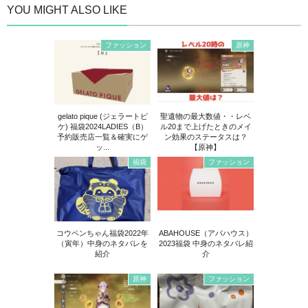
YOU MIGHT ALSO LIKE
ファッション
原神
gelato pique (ジェラートピ
聖遺物の最大数値・・レベ
ケ) 福袋2024LADIES（B）
ル20まで上げたときのメイ
予約販売店一覧＆確実にゲ
ン効果のステータスは？
ッ...
【原神】
福袋
ファッション
コウペンちゃん福袋2022年
ABAHOUSE（アバハウス）
（寅年）中身のネタバレを
2023福袋 中身のネタバレ紹
紹介
介
原神
ファッション