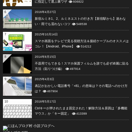
に指定して選ぶ裏ワザ
606822
6
2016年4月27日
新宿ルミネ1、2、ルミネエストの行き方【新宿駅から】迷わな
い・雨でも濡れないコツ
548538
7
2015年10月14日
スマホ画面をテレビで見る視聴方法＆接続ケーブルのオススメは
コレ！【Android、iPhone】
514212
8
2014年8月15日
不器用でもできる！スマホ保護フィルムを誰でも必ず綺麗に貼る
方法（貼りつけ編）
497914
9
2015年4月3日
表記がおかしい電話番号「+81」の意味は？その電話へのかけ方
は？
467904
10
2016年5月17日
Ctrlキーが押されたまま固定された！解除方法＆原因は「多機能
マウス」か「キー固定」
413399