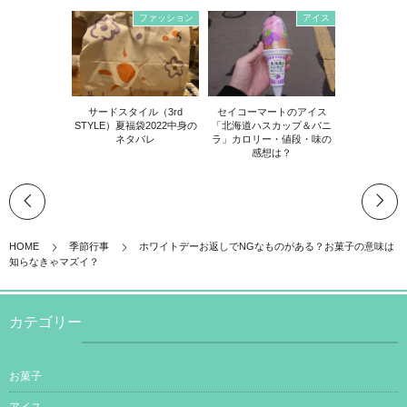
ファッション
アイス
サードスタイル（3rd
セイコーマートのアイス
STYLE）夏福袋2022中身の
「北海道ハスカップ＆バニ
ネタバレ
ラ」カロリー・値段・味の
感想は？
HOME
季節行事
ホワイトデーお返しでNGなものがある？お菓子の意味は
知らなきゃマズイ？
カテゴリー
お菓子
アイス