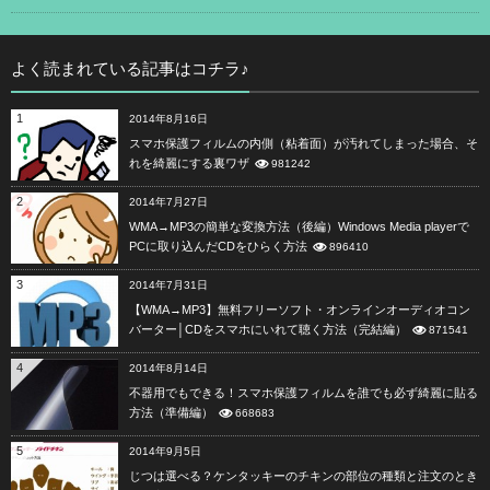
よく読まれている記事はコチラ♪
1
2014年8月16日
スマホ保護フィルムの内側（粘着面）が汚れてしまった場合、そ
れを綺麗にする裏ワザ
981242
2
2014年7月27日
WMA→MP3の簡単な変換方法（後編）Windows Media playerで
PCに取り込んだCDをひらく方法
896410
3
2014年7月31日
【WMA→MP3】無料フリーソフト・オンラインオーディオコン
バーター│CDをスマホにいれて聴く方法（完結編）
871541
4
2014年8月14日
不器用でもできる！スマホ保護フィルムを誰でも必ず綺麗に貼る
方法（準備編）
668683
5
2014年9月5日
じつは選べる？ケンタッキーのチキンの部位の種類と注文のとき