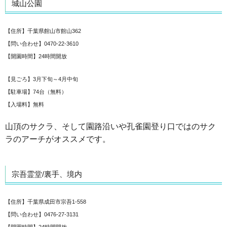
城山公園
【住所】千葉県館山市館山362
【問い合わせ】0470-22-3610
【開園時間】24時間開放
【見ごろ】3月下旬～4月中旬
【駐車場】74台（無料）
【入場料】無料
山頂のサクラ、そして園路沿いや孔雀園登り口ではのサク
ラのアーチがオススメです。
宗吾霊堂/裏手、境内
【住所】千葉県成田市宗吾1-558
【問い合わせ】0476-27-3131
【開園時間】24時間開放