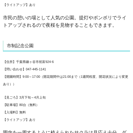
【ライトアップ】あり
市民の憩いの場として人気の公園。提灯やボンボリでライ
トアップされるので夜桜を見物することもできます。
市制記念公園
【住所】千葉県鎌ヶ谷市初富924-6
【問い合わせ】047-445-1141
【開園時間】9:00～17:00（開花期間中は21:00まで（1週間程度、開花状況により変更
あり））
【見ごろ】3月下旬～4月上旬
【駐車場】80台（無料）
【入場料】無料
【ライトアップ】あり
園内を一周するように植えられたサクラは見応え十分。ダ