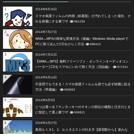
1
2014年8月16日
スマホ保護フィルムの内側（粘着面）が汚れてしまった場合、そ
れを綺麗にする裏ワザ
981239
2
2014年7月27日
WMA→MP3の簡単な変換方法（後編）Windows Media playerで
PCに取り込んだCDをひらく方法
896410
3
2014年7月31日
【WMA→MP3】無料フリーソフト・オンラインオーディオコン
バーター│CDをスマホにいれて聴く方法（完結編）
871541
4
2014年8月14日
不器用でもできる！スマホ保護フィルムを誰でも必ず綺麗に貼る
方法（準備編）
668683
5
2014年9月5日
じつは選べる？ケンタッキーのチキンの部位の種類と注文のとき
に指定して選ぶ裏ワザ
606821
6
2016年4月27日
新宿ルミネ1、2、ルミネエストの行き方【新宿駅から】迷わな