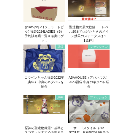
gelato pique (ジェラートピ
聖遺物の最大数値・・レベ
ケ) 福袋2024LADIES（B）
ル20まで上げたときのメイ
予約販売店一覧＆確実にゲ
ン効果のステータスは？
ッ...
【原神】
福袋
ファッション
コウペンちゃん福袋2022年
ABAHOUSE（アバハウス）
（寅年）中身のネタバレを
2023福袋 中身のネタバレ紹
紹介
介
原神
ファッション
原神の聖遺物厳選〜基準と
サードスタイル（3rd
スコア・おすすめの世界ラ
STYLE）夏福袋2021中身の