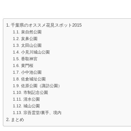
千葉県のオススメ花見スポット2015
泉自然公園
亥鼻公園
太田山公園
小見川城山公園
香取神宮
黄門桜
小中池公園
佐倉城址公園
佐原公園（諏訪公園）
市制記念公園
清水公園
城山公園
宗吾霊堂/裏手、境内
まとめ