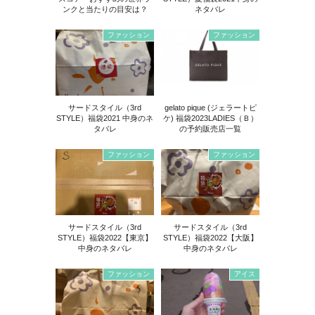
ンクと当たりの目安は？
ネタバレ
ファッション
ファッション
サードスタイル（3rd
gelato pique (ジェラートピ
STYLE）福袋2021 中身のネ
ケ) 福袋2023LADIES（Ｂ）
タバレ
の予約販売店一覧
ファッション
ファッション
サードスタイル（3rd
サードスタイル（3rd
STYLE）福袋2022【東京】
STYLE）福袋2022【大阪】
中身のネタバレ
中身のネタバレ
ファッション
アイス