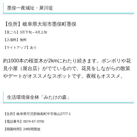
墨俣一夜城址・犀川堤
【住所】岐阜県大垣市墨俣町墨俣
【見ごろ】3月下旬～4月上旬
【入場料】無料
【ライトアップ】あり
約1000本の桜並木が2kmにわたり続きます。ボンボリや花
見小屋（屋台店）がでているので、花見をしながらの散策
やデートがオススメなスポットです。夜桜もオススメ。
生活環境保全林「みたけの森」
【住所】岐阜県可児郡御嵩町中字南山2777-1
【電話番号】0574-67-3700
【開園時間】24時間開放