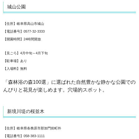
城山公園
【住所】岐阜県高山市城山
【電話番号】0577-32-3333
【開園時間】24時間開放
【見ごろ】4月中旬～4月下旬
【駐車場】あり
【入場料】無料
「森林浴の森100選」に選ばれた自然豊かな静かな公園での
んびりと花見が楽しめます。穴場的スポット。
新境川堤の桜並木
【住所】岐阜県各務原市那加門前町外
【電話番号】058-383-1111