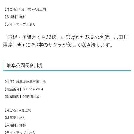
【見ごろ】3月下旬～4月上旬
【入場料】無料
【ライトアップ】あり
「飛騨・美濃さくら33選」に選ばれた花見の名所。吉田川
両岸1.5kmに250本のサクラが美しく咲き誇ります。
岐阜公園長良川堤
【住所】岐阜県岐阜市御手洗
【電話番号】058-214-2184
【開園時間】24時間開放
【見ごろ】4月上旬
【駐車場】あり
【入場料】無料
【ライトアップ】あり