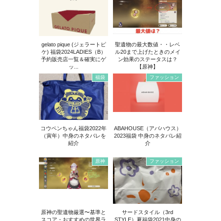
gelato pique (ジェラートピ
聖遺物の最大数値・・レベ
ケ) 福袋2024LADIES（B）
ル20まで上げたときのメイ
予約販売店一覧＆確実にゲ
ン効果のステータスは？
ッ...
【原神】
福袋
ファッション
コウペンちゃん福袋2022年
ABAHOUSE（アバハウス）
（寅年）中身のネタバレを
2023福袋 中身のネタバレ紹
紹介
介
原神
ファッション
原神の聖遺物厳選〜基準と
サードスタイル（3rd
スコア・おすすめの世界ラ
STYLE）夏福袋2021中身の