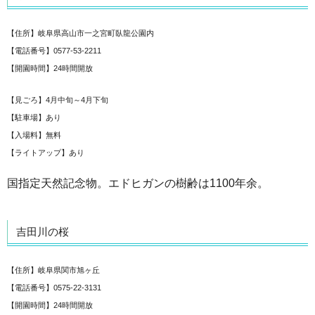
【住所】岐阜県高山市一之宮町臥龍公園内
【電話番号】0577-53-2211
【開園時間】24時間開放
【見ごろ】4月中旬～4月下旬
【駐車場】あり
【入場料】無料
【ライトアップ】あり
国指定天然記念物。エドヒガンの樹齢は1100年余。
吉田川の桜
【住所】岐阜県関市旭ヶ丘
【電話番号】0575-22-3131
【開園時間】24時間開放