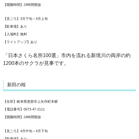
【開園時間】24時間開放
【見ごろ】3月下旬～4月上旬
【駐車場】あり
【入場料】無料
【ライトアップ】あり
「日本さくら名所100選」市内を流れる新境川の両岸の約
1200本のサクラが見事です。
新田の桜
【住所】岐阜県恵那市上矢作町本郷
【電話番号】0573-47-2111
【開園時間】24時間開放
【見ごろ】4月中旬～4月下旬
【駐車場】あり