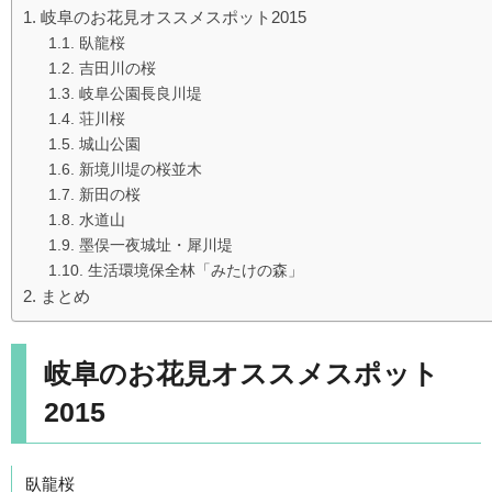
岐阜のお花見オススメスポット2015
臥龍桜
吉田川の桜
岐阜公園長良川堤
荘川桜
城山公園
新境川堤の桜並木
新田の桜
水道山
墨俣一夜城址・犀川堤
生活環境保全林「みたけの森」
まとめ
岐阜のお花見オススメスポット
2015
臥龍桜