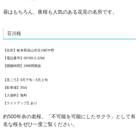
昼はもちろん、夜桜も人気のある花見の名所です。
荘川桜
【住所】岐阜県高山市荘川町中野
【電話番号】05769-2-2266
【開園時間】24時間開放
【見ごろ】4月下旬～5月上旬
【駐車場】30台
【入場料】無料
【ライトアップ】あり
約500年余の老桜。「不可能を可能にしたサクラ」として有
名な桜をぜひ一度ご覧ください。