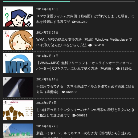
1
2014年8月16日
スマホ保護フィルムの内側（粘着面）が汚れてしまった場合、そ
れを綺麗にする裏ワザ
981240
2
2014年7月27日
WMA→MP3の簡単な変換方法（後編）Windows Media playerで
PCに取り込んだCDをひらく方法
896410
3
2014年7月31日
【WMA→MP3】無料フリーソフト・オンラインオーディオコン
バーター│CDをスマホにいれて聴く方法（完結編）
871541
4
2014年8月14日
不器用でもできる！スマホ保護フィルムを誰でも必ず綺麗に貼る
方法（準備編）
668683
5
2014年9月5日
じつは選べる？ケンタッキーのチキンの部位の種類と注文のとき
に指定して選ぶ裏ワザ
606821
6
2016年4月27日
新宿ルミネ1、2、ルミネエストの行き方【新宿駅から】迷わな