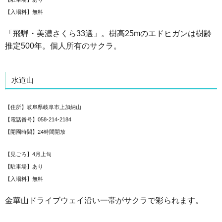
【入場料】無料
「飛騨・美濃さくら33選」。樹高25mのエドヒガンは樹齢
推定500年。個人所有のサクラ。
水道山
【住所】岐阜県岐阜市上加納山
【電話番号】058-214-2184
【開園時間】24時間開放
【見ごろ】4月上旬
【駐車場】あり
【入場料】無料
金華山ドライブウェイ沿い一帯がサクラで彩られます。