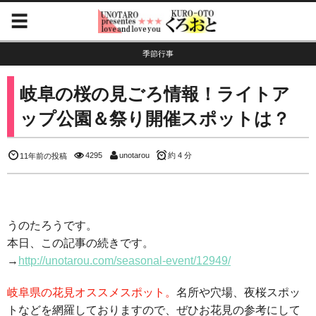
季節行事
岐阜の桜の見ごろ情報！ライトア
ップ公園＆祭り開催スポットは？
4295
unotarou
約 4 分
11年前の投稿
うのたろうです。
本日、この記事の続きです。
→
http://unotarou.com/seasonal-event/12949/
岐阜県の花見オススメスポット。
名所や穴場、夜桜スポッ
トなどを網羅しておりますので、ぜひお花見の参考にして