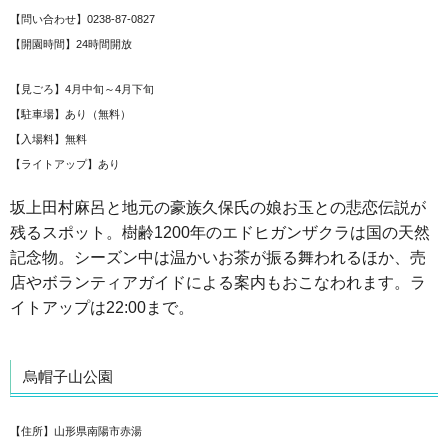
【問い合わせ】0238-87-0827
【開園時間】24時間開放
【見ごろ】4月中旬～4月下旬
【駐車場】あり（無料）
【入場料】無料
【ライトアップ】あり
坂上田村麻呂と地元の豪族久保氏の娘お玉との悲恋伝説が
残るスポット。樹齢1200年のエドヒガンザクラは国の天然
記念物。シーズン中は温かいお茶が振る舞われるほか、売
店やボランティアガイドによる案内もおこなわれます。ラ
イトアップは22:00まで。
烏帽子山公園
【住所】山形県南陽市赤湯