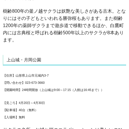
樹齢800年の釜ノ越サクラは妖艶な美しさがある古木。とな
りにはその子どもといわれる勝弥桜もあります。また樹齢
1200年の薬師ザクラまで遊歩道で移動できるほか、白鷹町
内には古典桜と呼ばれる樹齢500年以上のサクラが8本あり
ます。
上山城・月岡公園
【住所】山形県上山市元城内3-7
【問い合わせ】023-673-3660
【開園時間】24時間開放（上山城は9:00～17:15（入館は16:45まで））
【見ごろ】4月20日～4月30日
【駐車場】40台（無料）
【入場料】無料