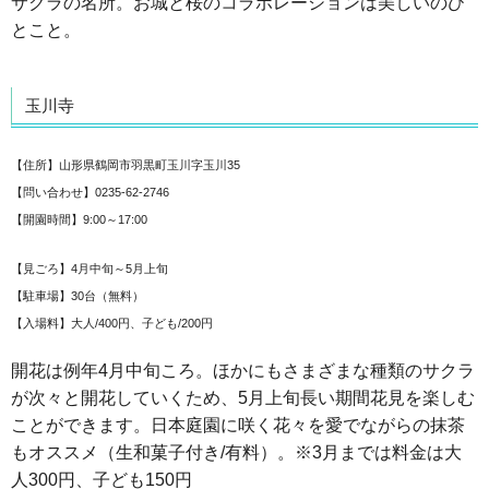
サクラの名所。お城と桜のコラボレーションは美しいのひ
とこと。
玉川寺
【住所】山形県鶴岡市羽黒町玉川字玉川35
【問い合わせ】0235-62-2746
【開園時間】9:00～17:00
【見ごろ】4月中旬～5月上旬
【駐車場】30台（無料）
【入場料】大人/400円、子ども/200円
開花は例年4月中旬ころ。ほかにもさまざまな種類のサクラ
が次々と開花していくため、5月上旬長い期間花見を楽しむ
ことができます。日本庭園に咲く花々を愛でながらの抹茶
もオススメ（生和菓子付き/有料）。※3月までは料金は大
人300円、子ども150円