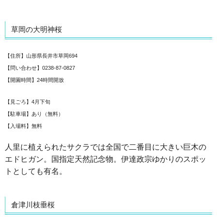
草岡の大明神桜
【住所】山形県長井市草岡694
【問い合わせ】0238-87-0827
【開園時間】24時間開放
【見ごろ】4月下旬
【駐車場】あり（無料）
【入場料】無料
人里に植えられたサクラでは全国で二番目に大きい巨木の
エドヒガン。国指定天然記念物。伊達政宗ゆかりのスポッ
トとしても有名。
倉津川枝垂桜