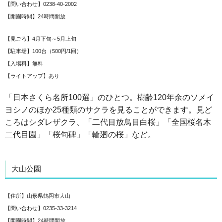
【問い合わせ】0238-40-2002
【開園時間】24時間開放
【見ごろ】4月下旬～5月上旬
【駐車場】100台（500円/1回）
【入場料】無料
【ライトアップ】あり
「日本さくら名所100選」のひとつ。樹齢120年余のソメイ
ヨシノのほか25種類のサクラを見ることができます。見ど
ころはシダレザクラ、「二代目放鳥目白桜」「全国桜名木
二代目園」「桜句碑」「輪廻の桜」など。
大山公園
【住所】山形県鶴岡市大山
【問い合わせ】0235-33-3214
【開園時間】24時間開放