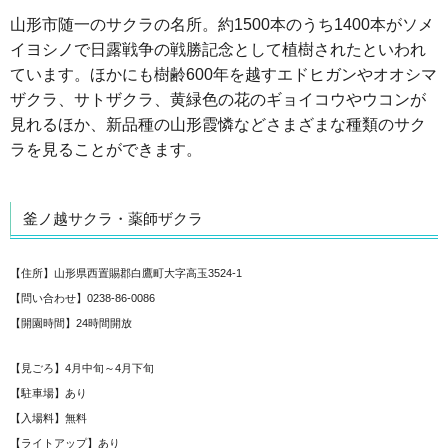
山形市随一のサクラの名所。約1500本のうち1400本がソメ
イヨシノで日露戦争の戦勝記念として植樹されたといわれ
ています。ほかにも樹齢600年を越すエドヒガンやオオシマ
ザクラ、サトザクラ、黄緑色の花のギョイコウやウコンが
見れるほか、新品種の山形霞憐などさまざまな種類のサク
ラを見ることができます。
釜ノ越サクラ・薬師ザクラ
【住所】山形県西置賜郡白鷹町大字高玉3524-1
【問い合わせ】0238-86-0086
【開園時間】24時間開放
【見ごろ】4月中旬～4月下旬
【駐車場】あり
【入場料】無料
【ライトアップ】あり