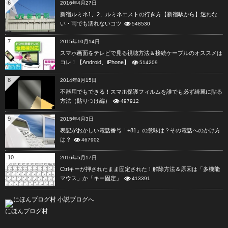
6
2016年4月27日
新宿ルミネ1、2、ルミネエストの行き方【新宿駅から】迷わな
い・雨でも濡れないコツ
548530
7
2015年10月14日
スマホ画面をテレビで見る視聴方法＆接続ケーブルのオススメは
コレ！【Android、iPhone】
514209
8
2014年8月15日
不器用でもできる！スマホ保護フィルムを誰でも必ず綺麗に貼る
方法（貼りつけ編）
497912
9
2015年4月3日
表記がおかしい電話番号「+81」の意味は？その電話へのかけ方
は？
467902
10
2016年5月17日
Ctrlキーが押されたまま固定された！解除方法＆原因は「多機能
マウス」か「キー固定」
413391
にほんブログ村