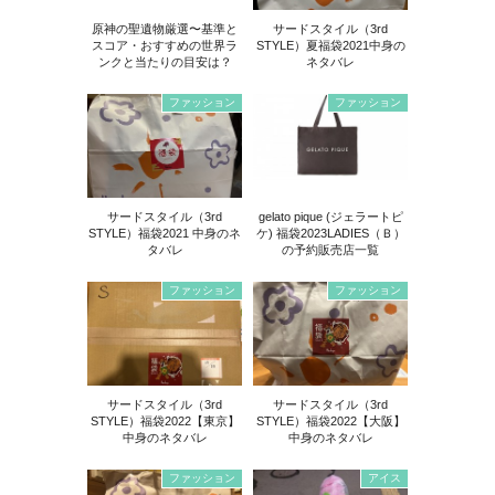
原神の聖遺物厳選〜基準と
サードスタイル（3rd
スコア・おすすめの世界ラ
STYLE）夏福袋2021中身の
ンクと当たりの目安は？
ネタバレ
ファッション
ファッション
サードスタイル（3rd
gelato pique (ジェラートピ
STYLE）福袋2021 中身のネ
ケ) 福袋2023LADIES（Ｂ）
タバレ
の予約販売店一覧
ファッション
ファッション
サードスタイル（3rd
サードスタイル（3rd
STYLE）福袋2022【東京】
STYLE）福袋2022【大阪】
中身のネタバレ
中身のネタバレ
ファッション
アイス