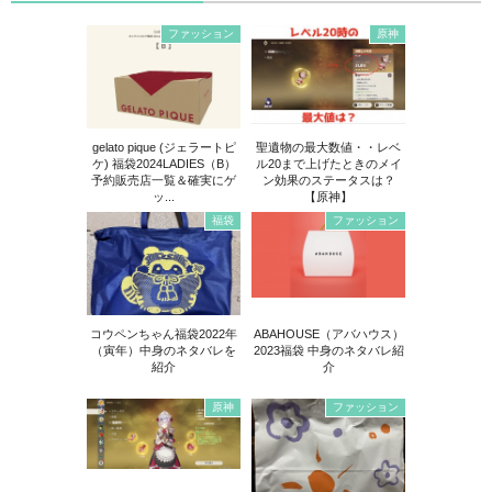
ファッション
原神
gelato pique (ジェラートピ
聖遺物の最大数値・・レベ
ケ) 福袋2024LADIES（B）
ル20まで上げたときのメイ
予約販売店一覧＆確実にゲ
ン効果のステータスは？
ッ...
【原神】
福袋
ファッション
コウペンちゃん福袋2022年
ABAHOUSE（アバハウス）
（寅年）中身のネタバレを
2023福袋 中身のネタバレ紹
紹介
介
原神
ファッション