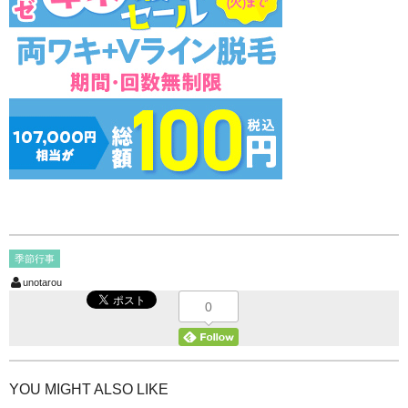
季節行事
unotarou
0
YOU MIGHT ALSO LIKE