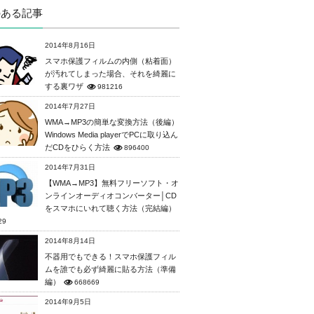
のある記事
2014年8月16日
スマホ保護フィルムの内側（粘着面）
が汚れてしまった場合、それを綺麗に
する裏ワザ
981216
2014年7月27日
WMA→MP3の簡単な変換方法（後編）
Windows Media playerでPCに取り込ん
だCDをひらく方法
896400
2014年7月31日
【WMA→MP3】無料フリーソフト・オ
ンラインオーディオコンバーター│CD
をスマホにいれて聴く方法（完結編）
29
2014年8月14日
不器用でもできる！スマホ保護フィル
ムを誰でも必ず綺麗に貼る方法（準備
編）
668669
2014年9月5日