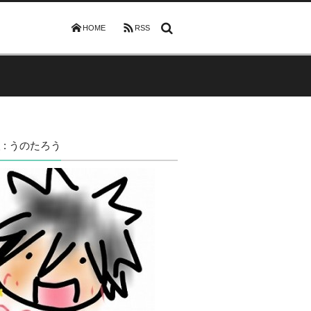
HOME
RSS
 : うのたろう