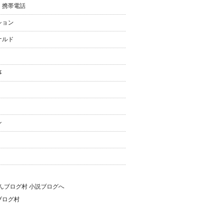
・携帯電話
ション
ナルド
事
ン
ブログ村