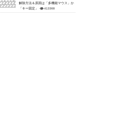
解除方法＆原因は「多機能マウス」か
「キー固定」
413368