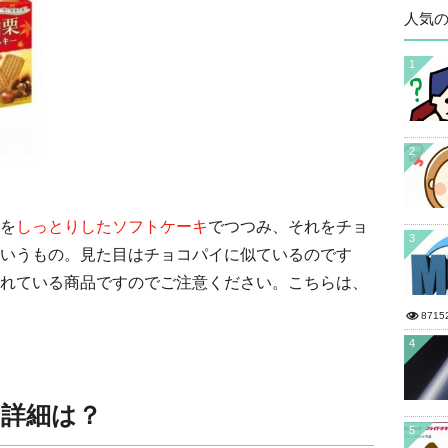
人気
1
2
を
しっとりしたソフトケーキ
でつつみ、それをチョ
3
いうもの。見た目はチョコパイに似ているのです
れている商品ですのでご注意ください。こちらは、
8715
4
」詳細は？
5