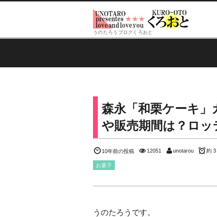
うのたろうブログくろおと
森永「和栗ケーキ」
や販売期間は？ロッ
12051
unotarou
約 3
10年前の投稿
お菓子
うのたろうです。