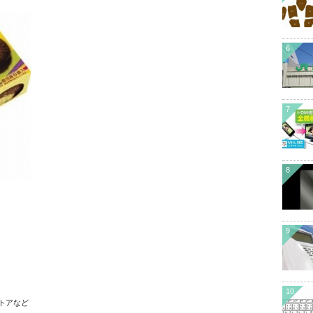
6
7
8
9
）
10
トアなど