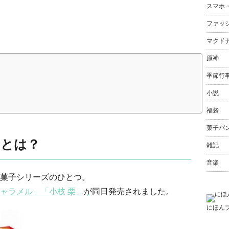
スマホ
ファッ
マクド
原神
季節行
小説
福袋
菓子パ
」とは？
雑記
音楽
菓子シリーズのひとつ。
ャラメル」
「小枝 栗」
が同日発売されました。
にほん