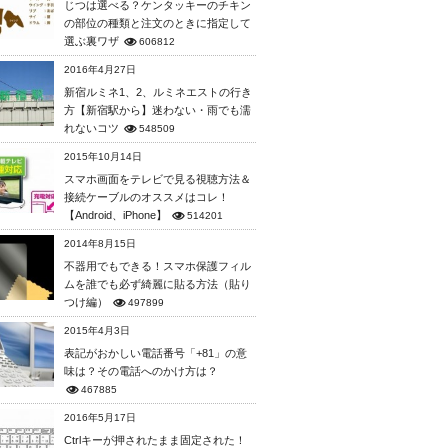
じつは選べる？ケンタッキーのチキン
の部位の種類と注文のときに指定して
選ぶ裏ワザ
606812
2016年4月27日
新宿ルミネ1、2、ルミネエストの行き
方【新宿駅から】迷わない・雨でも濡
れないコツ
548509
2015年10月14日
スマホ画面をテレビで見る視聴方法＆
接続ケーブルのオススメはコレ！
【Android、iPhone】
514201
2014年8月15日
不器用でもできる！スマホ保護フィル
ムを誰でも必ず綺麗に貼る方法（貼り
つけ編）
497899
2015年4月3日
表記がおかしい電話番号「+81」の意
味は？その電話へのかけ方は？
467885
2016年5月17日
Ctrlキーが押されたまま固定された！