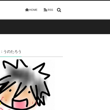
HOME
RSS
 : うのたろう