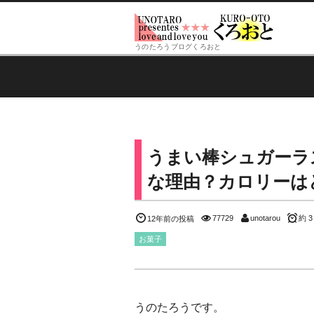
うのたろうブログくろおと
うまい棒シュガーラ
な理由？カロリーは
77729
unotarou
約 3
12年前の投稿
お菓子
うのたろうです。