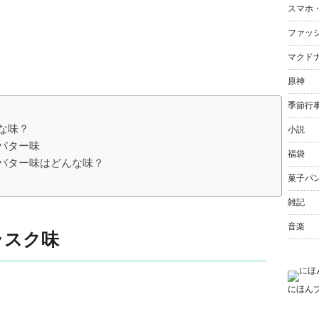
スマホ
ファッ
マクド
原神
季節行
な味？
小説
バター味
福袋
バター味はどんな味？
菓子パ
雑記
音楽
ラスク味
にほん