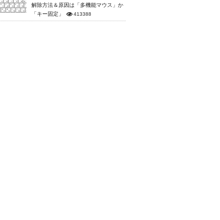
解除方法＆原因は「多機能マウス」か
「キー固定」
413388