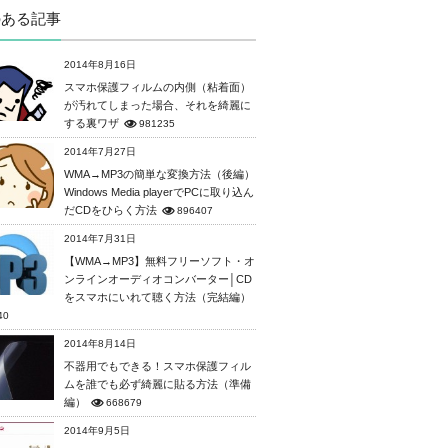
のある記事
2014年8月16日
スマホ保護フィルムの内側（粘着面）
が汚れてしまった場合、それを綺麗に
する裏ワザ
981235
2014年7月27日
WMA→MP3の簡単な変換方法（後編）
Windows Media playerでPCに取り込ん
だCDをひらく方法
896407
2014年7月31日
【WMA→MP3】無料フリーソフト・オ
ンラインオーディオコンバーター│CD
をスマホにいれて聴く方法（完結編）
40
2014年8月14日
不器用でもできる！スマホ保護フィル
ムを誰でも必ず綺麗に貼る方法（準備
編）
668679
2014年9月5日