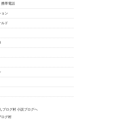
・携帯電話
ション
ナルド
事
ン
ブログ村