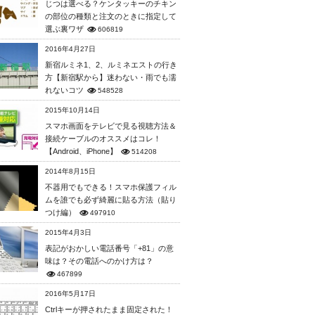
じつは選べる？ケンタッキーのチキン
の部位の種類と注文のときに指定して
選ぶ裏ワザ
606819
2016年4月27日
新宿ルミネ1、2、ルミネエストの行き
方【新宿駅から】迷わない・雨でも濡
れないコツ
548528
2015年10月14日
スマホ画面をテレビで見る視聴方法＆
接続ケーブルのオススメはコレ！
【Android、iPhone】
514208
2014年8月15日
不器用でもできる！スマホ保護フィル
ムを誰でも必ず綺麗に貼る方法（貼り
つけ編）
497910
2015年4月3日
表記がおかしい電話番号「+81」の意
味は？その電話へのかけ方は？
467899
2016年5月17日
Ctrlキーが押されたまま固定された！