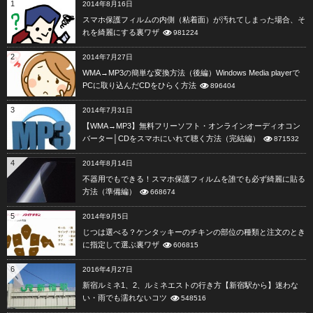
1
2014年8月16日
スマホ保護フィルムの内側（粘着面）が汚れてしまった場合、そ
れを綺麗にする裏ワザ
981224
2
2014年7月27日
WMA→MP3の簡単な変換方法（後編）Windows Media playerで
PCに取り込んだCDをひらく方法
896404
3
2014年7月31日
【WMA→MP3】無料フリーソフト・オンラインオーディオコン
バーター│CDをスマホにいれて聴く方法（完結編）
871532
4
2014年8月14日
不器用でもできる！スマホ保護フィルムを誰でも必ず綺麗に貼る
方法（準備編）
668674
5
2014年9月5日
じつは選べる？ケンタッキーのチキンの部位の種類と注文のとき
に指定して選ぶ裏ワザ
606815
6
2016年4月27日
新宿ルミネ1、2、ルミネエストの行き方【新宿駅から】迷わな
い・雨でも濡れないコツ
548516