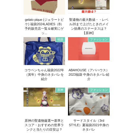
gelato pique (ジェラートピ
聖遺物の最大数値・・レベ
ケ) 福袋2024LADIES（B）
ル20まで上げたときのメイ
予約販売店一覧＆確実にゲ
ン効果のステータスは？
ッ...
【原神】
福袋
ファッション
コウペンちゃん福袋2022年
ABAHOUSE（アバハウス）
（寅年）中身のネタバレを
2023福袋 中身のネタバレ紹
紹介
介
原神
ファッション
原神の聖遺物厳選〜基準と
サードスタイル（3rd
スコア・おすすめの世界ラ
STYLE）夏福袋2021中身の
ンクと当たりの目安は？
ネタバレ