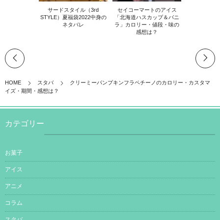
サードスタイル（3rd
セイコーマートのアイス
STYLE）夏福袋2022中身の
「北海道ハスカップ＆バニ
ネタバレ
ラ」カロリー・値段・味の
感想は？
HOME
スタバ
クリーミーパンプキンフラペチーノのカロリー・カスタマ
イズ・期間・感想は？
カテゴリー
お菓子
アイス
アニメ
コラム
スタバ