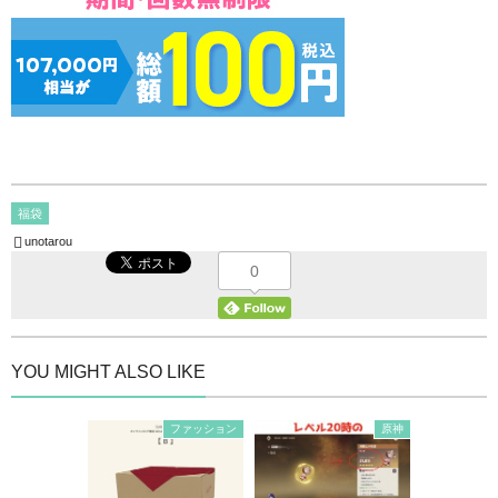
福袋
unotarou
0
YOU MIGHT ALSO LIKE
ファッション
原神