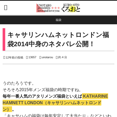
福袋
キャサリンハムネットロンドン福
袋2014中身のネタバレ公開！
13657
unotarou
約 4 分
12年前の投稿
うのたろうです。
そろそろ2015年メンズ福袋の時期ですね。
毎年一番人気のアタリメンズ福袋といえば
KATHARINE
HAMNETT LONDON（キャサリンハムネットロンド
ン）
。
「キャサハムの福袋は毎年安定して大当たり」などといわ