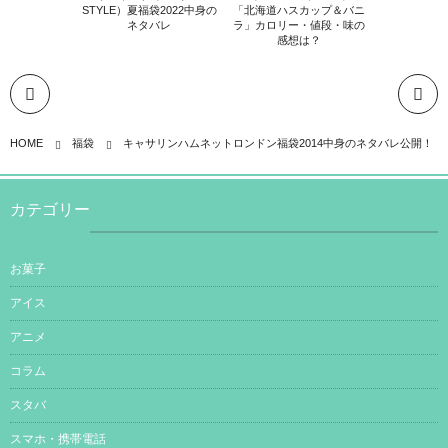
STYLE）夏福袋2022中身の
「北海道ハスカップ＆バニ
ネタバレ
ラ」カロリー・値段・味の
感想は？
HOME
福袋
キャサリンハムネットロンドン福袋2014中身のネタバレ公開！
カテゴリー
お菓子
アイス
アニメ
コラム
スタバ
スマホ・携帯電話