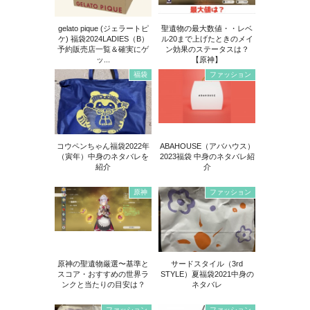
gelato pique (ジェラートピ
聖遺物の最大数値・・レベ
ケ) 福袋2024LADIES（B）
ル20まで上げたときのメイ
予約販売店一覧＆確実にゲ
ン効果のステータスは？
ッ...
【原神】
福袋
ファッション
コウペンちゃん福袋2022年
ABAHOUSE（アバハウス）
（寅年）中身のネタバレを
2023福袋 中身のネタバレ紹
紹介
介
原神
ファッション
原神の聖遺物厳選〜基準と
サードスタイル（3rd
スコア・おすすめの世界ラ
STYLE）夏福袋2021中身の
ンクと当たりの目安は？
ネタバレ
ファッション
ファッション