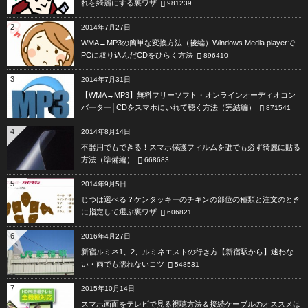
れを綺麗にする裏ワザ
981239
2
2014年7月27日
WMA→MP3の簡単な変換方法（後編）Windows Media playerで
PCに取り込んだCDをひらく方法
896410
3
2014年7月31日
【WMA→MP3】無料フリーソフト・オンラインオーディオコン
バーター│CDをスマホにいれて聴く方法（完結編）
871541
4
2014年8月14日
不器用でもできる！スマホ保護フィルムを誰でも必ず綺麗に貼る
方法（準備編）
668683
5
2014年9月5日
じつは選べる？ケンタッキーのチキンの部位の種類と注文のとき
に指定して選ぶ裏ワザ
606821
6
2016年4月27日
新宿ルミネ1、2、ルミネエストの行き方【新宿駅から】迷わな
い・雨でも濡れないコツ
548531
7
2015年10月14日
スマホ画面をテレビで見る視聴方法＆接続ケーブルのオススメは