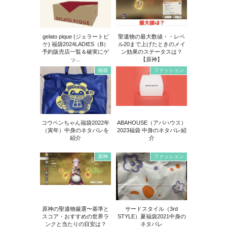
gelato pique (ジェラートピ
聖遺物の最大数値・・レベ
ケ) 福袋2024LADIES（B）
ル20まで上げたときのメイ
予約販売店一覧＆確実にゲ
ン効果のステータスは？
ッ...
【原神】
福袋
ファッション
コウペンちゃん福袋2022年
ABAHOUSE（アバハウス）
（寅年）中身のネタバレを
2023福袋 中身のネタバレ紹
紹介
介
原神
ファッション
原神の聖遺物厳選〜基準と
サードスタイル（3rd
スコア・おすすめの世界ラ
STYLE）夏福袋2021中身の
ンクと当たりの目安は？
ネタバレ