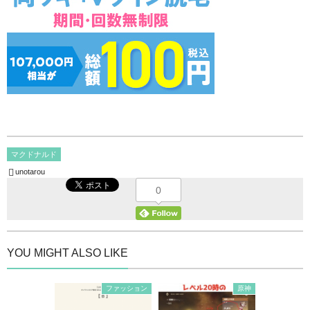
マクドナルド
unotarou
0
YOU MIGHT ALSO LIKE
ファッション
原神