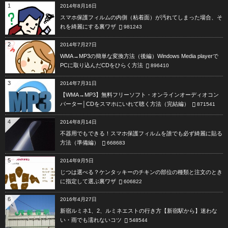
1
2014年8月16日
スマホ保護フィルムの内側（粘着面）が汚れてしまった場合、そ
れを綺麗にする裏ワザ
981243
2
2014年7月27日
WMA→MP3の簡単な変換方法（後編）Windows Media playerで
PCに取り込んだCDをひらく方法
896410
3
2014年7月31日
【WMA→MP3】無料フリーソフト・オンラインオーディオコン
バーター│CDをスマホにいれて聴く方法（完結編）
871541
4
2014年8月14日
不器用でもできる！スマホ保護フィルムを誰でも必ず綺麗に貼る
方法（準備編）
668683
5
2014年9月5日
じつは選べる？ケンタッキーのチキンの部位の種類と注文のとき
に指定して選ぶ裏ワザ
606822
6
2016年4月27日
新宿ルミネ1、2、ルミネエストの行き方【新宿駅から】迷わな
い・雨でも濡れないコツ
548544