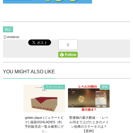
雑記
unotarou
0
YOU MIGHT ALSO LIKE
ファッション
原神
gelato pique (ジェラートピ
聖遺物の最大数値・・レベ
ケ) 福袋2024LADIES（B）
ル20まで上げたときのメイ
予約販売店一覧＆確実にゲ
ン効果のステータスは？
ッ...
【原神】