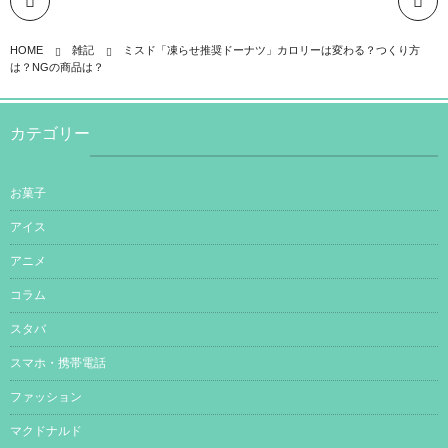
HOME
雑記
ミスド「凍らせ推奨ドーナツ」カロリーは変わる？つくり方
は？NGの商品は？
カテゴリー
お菓子
アイス
アニメ
コラム
スタバ
スマホ・携帯電話
ファッション
マクドナルド