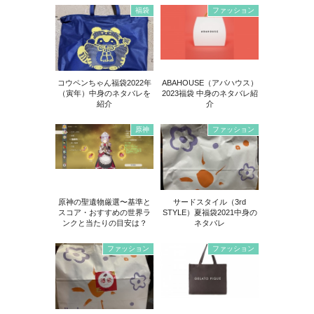
福袋
ファッション
コウペンちゃん福袋2022年
ABAHOUSE（アバハウス）
（寅年）中身のネタバレを
2023福袋 中身のネタバレ紹
紹介
介
原神
ファッション
原神の聖遺物厳選〜基準と
サードスタイル（3rd
スコア・おすすめの世界ラ
STYLE）夏福袋2021中身の
ンクと当たりの目安は？
ネタバレ
ファッション
ファッション