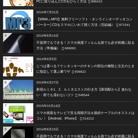
PCに取り込んだCDをひらく方法
896410
3
2014年7月31日
【WMA→MP3】無料フリーソフト・オンラインオーディオコン
バーター│CDをスマホにいれて聴く方法（完結編）
871541
4
2014年8月14日
不器用でもできる！スマホ保護フィルムを誰でも必ず綺麗に貼る
方法（準備編）
668683
5
2014年9月5日
じつは選べる？ケンタッキーのチキンの部位の種類と注文のとき
に指定して選ぶ裏ワザ
606822
6
2016年4月27日
新宿ルミネ1、2、ルミネエストの行き方【新宿駅から】迷わな
い・雨でも濡れないコツ
548544
7
2015年10月14日
スマホ画面をテレビで見る視聴方法＆接続ケーブルのオススメは
コレ！【Android、iPhone】
514212
8
2014年8月15日
不器用でもできる！スマホ保護フィルムを誰でも必ず綺麗に貼る