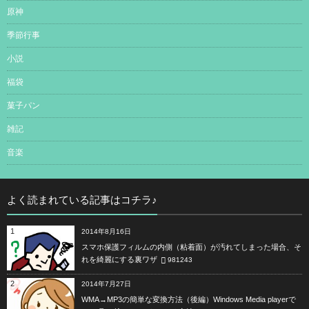
原神
季節行事
小説
福袋
菓子パン
雑記
音楽
よく読まれている記事はコチラ♪
1
2014年8月16日
スマホ保護フィルムの内側（粘着面）が汚れてしまった場合、そ
れを綺麗にする裏ワザ
981243
2
2014年7月27日
WMA→MP3の簡単な変換方法（後編）Windows Media playerで