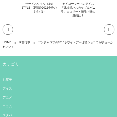
サードスタイル（3rd
セイコーマートのアイス
STYLE）夏福袋2022中身の
「北海道ハスカップ＆バニ
ネタバレ
ラ」カロリー・値段・味の
感想は？
HOME
季節行事
ゴンチャロフの2015ホワイトデーは猫ショコラがチョーか
わいい！
カテゴリー
お菓子
アイス
アニメ
コラム
スタバ