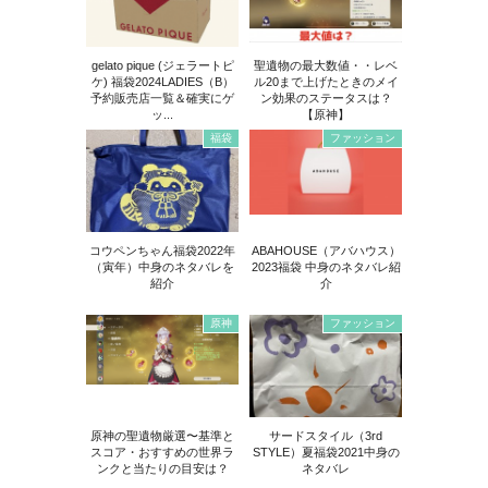
gelato pique (ジェラートピ
聖遺物の最大数値・・レベ
ケ) 福袋2024LADIES（B）
ル20まで上げたときのメイ
予約販売店一覧＆確実にゲ
ン効果のステータスは？
ッ...
【原神】
福袋
ファッション
コウペンちゃん福袋2022年
ABAHOUSE（アバハウス）
（寅年）中身のネタバレを
2023福袋 中身のネタバレ紹
紹介
介
原神
ファッション
原神の聖遺物厳選〜基準と
サードスタイル（3rd
スコア・おすすめの世界ラ
STYLE）夏福袋2021中身の
ンクと当たりの目安は？
ネタバレ