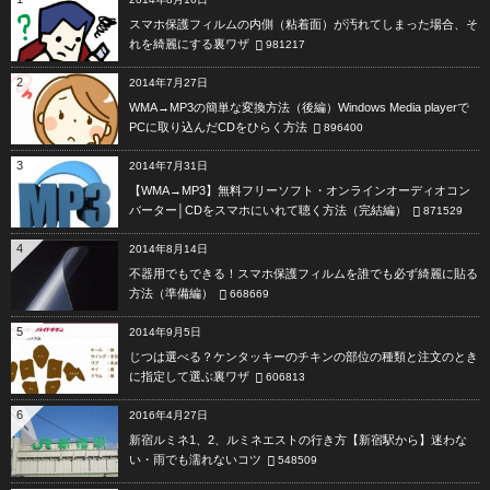
スマホ保護フィルムの内側（粘着面）が汚れてしまった場合、そ
れを綺麗にする裏ワザ
981217
2
2014年7月27日
WMA→MP3の簡単な変換方法（後編）Windows Media playerで
PCに取り込んだCDをひらく方法
896400
3
2014年7月31日
【WMA→MP3】無料フリーソフト・オンラインオーディオコン
バーター│CDをスマホにいれて聴く方法（完結編）
871529
4
2014年8月14日
不器用でもできる！スマホ保護フィルムを誰でも必ず綺麗に貼る
方法（準備編）
668669
5
2014年9月5日
じつは選べる？ケンタッキーのチキンの部位の種類と注文のとき
に指定して選ぶ裏ワザ
606813
6
2016年4月27日
新宿ルミネ1、2、ルミネエストの行き方【新宿駅から】迷わな
い・雨でも濡れないコツ
548509