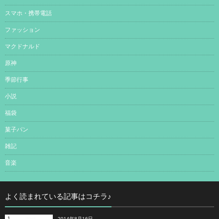
スマホ・携帯電話
ファッション
マクドナルド
原神
季節行事
小説
福袋
菓子パン
雑記
音楽
よく読まれている記事はコチラ♪
1
2014年8月16日