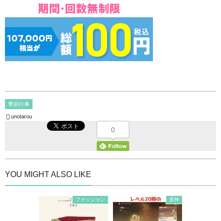
季節行事
unotarou
0
YOU MIGHT ALSO LIKE
ファッション
原神