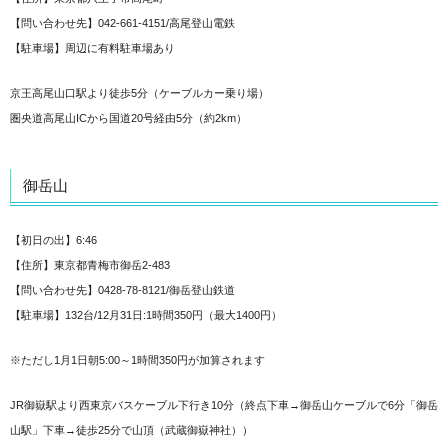
【問い合わせ先】042-661-4151/高尾登山電鉄
【駐車場】周辺に有料駐車場あり
京王高尾山口駅より徒歩5分（ケーブルカー乗り場）
圏央道高尾山ICから国道20号経由5分（約2km）
御岳山
【初日の出】6:46
【住所】東京都青梅市御岳2-483
【問い合わせ先】0428-78-8121/御岳登山鉄道
【駐車場】132台/12月31日:1時間350円（最大1400円）
※ただし1月1日朝5:00～1時間350円が加算されます
JR御嶽駅より西東京バスケーブル下行き10分（終点下車→御岳山ケーブルで6分「御岳
山駅」下車→徒歩25分で山頂（武蔵御嶽神社））