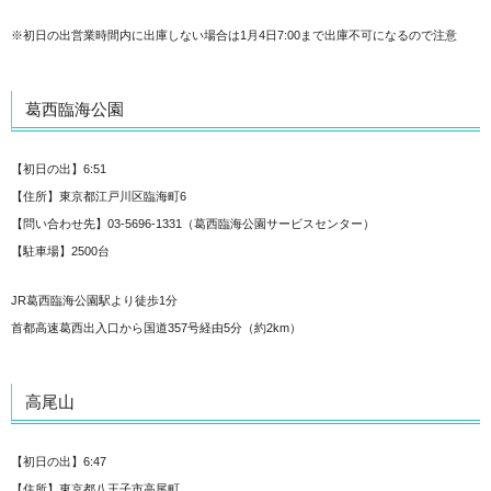
※初日の出営業時間内に出庫しない場合は1月4日7:00まで出庫不可になるので注意
葛西臨海公園
【初日の出】6:51
【住所】東京都江戸川区臨海町6
【問い合わせ先】03-5696-1331（葛西臨海公園サービスセンター）
【駐車場】2500台
JR葛西臨海公園駅より徒歩1分
首都高速葛西出入口から国道357号経由5分（約2km）
高尾山
【初日の出】6:47
【住所】東京都八王子市高尾町