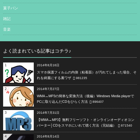
菓子パン
雑記
音楽
よく読まれている記事はコチラ♪
1
2014年8月16日
スマホ保護フィルムの内側（粘着面）が汚れてしまった場合、そ
れを綺麗にする裏ワザ
981235
2
2014年7月27日
WMA→MP3の簡単な変換方法（後編）Windows Media playerで
PCに取り込んだCDをひらく方法
896407
3
2014年7月31日
【WMA→MP3】無料フリーソフト・オンラインオーディオコン
バーター│CDをスマホにいれて聴く方法（完結編）
871540
4
2014年8月14日