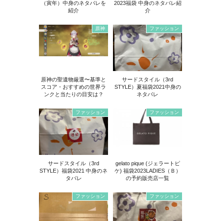
（寅年）中身のネタバレを
2023福袋 中身のネタバレ紹
紹介
介
原神
ファッション
原神の聖遺物厳選〜基準と
サードスタイル（3rd
スコア・おすすめの世界ラ
STYLE）夏福袋2021中身の
ンクと当たりの目安は？
ネタバレ
ファッション
ファッション
サードスタイル（3rd
gelato pique (ジェラートピ
STYLE）福袋2021 中身のネ
ケ) 福袋2023LADIES（Ｂ）
タバレ
の予約販売店一覧
ファッション
ファッション