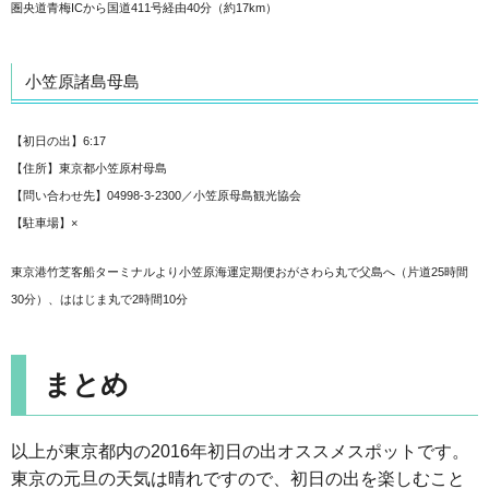
圏央道青梅ICから国道411号経由40分（約17km）
小笠原諸島母島
【初日の出】6:17
【住所】東京都小笠原村母島
【問い合わせ先】04998-3-2300／小笠原母島観光協会
【駐車場】×
東京港竹芝客船ターミナルより小笠原海運定期便おがさわら丸で父島へ（片道25時間
30分）、ははじま丸で2時間10分
まとめ
以上が東京都内の2016年初日の出オススメスポットです。
東京の元旦の天気は晴れですので、初日の出を楽しむこと