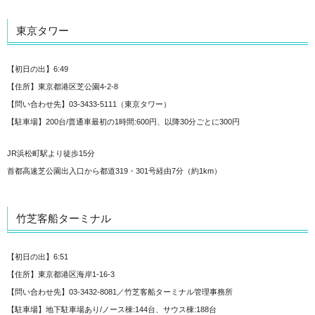
東京タワー
【初日の出】6:49
【住所】東京都港区芝公園4-2-8
【問い合わせ先】03-3433-5111（東京タワー）
【駐車場】200台/普通車最初の1時間:600円、以降30分ごとに300円
JR浜松町駅より徒歩15分
首都高速芝公園出入口から都道319・301号経由7分（約1km）
竹芝客船ターミナル
【初日の出】6:51
【住所】東京都港区海岸1-16-3
【問い合わせ先】03-3432-8081／竹芝客船ターミナル管理事務所
【駐車場】地下駐車場あり/ノース棟:144台、サウス棟:188台