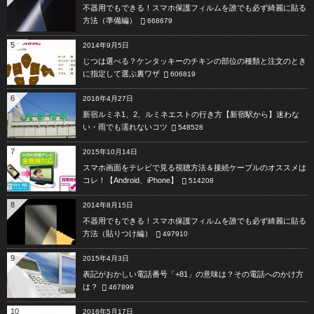
不器用でもできる！スマホ保護フィルムを誰でも必ず綺麗に貼る
方法（準備編）
668679
5
2014年9月5日
じつは選べる？ケンタッキーのチキンの部位の種類と注文のとき
に指定して選ぶ裏ワザ
606819
6
2016年4月27日
新宿ルミネ1、2、ルミネエストの行き方【新宿駅から】迷わな
い・雨でも濡れないコツ
548528
7
2015年10月14日
スマホ画面をテレビで見る視聴方法＆接続ケーブルのオススメは
コレ！【Android、iPhone】
514208
8
2014年8月15日
不器用でもできる！スマホ保護フィルムを誰でも必ず綺麗に貼る
方法（貼りつけ編）
497910
9
2015年4月3日
表記がおかしい電話番号「+81」の意味は？その電話へのかけ方
は？
467899
10
2016年5月17日