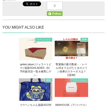
0
YOU MIGHT ALSO LIKE
ファッション
原神
gelato pique (ジェラートピ
聖遺物の最大数値・・レベ
ケ) 福袋2024LADIES（B）
ル20まで上げたときのメイ
予約販売店一覧＆確実にゲ
ン効果のステータスは？
ッ...
【原神】
福袋
ファッション
コウペンちゃん福袋2022年
ABAHOUSE（アバハウス）