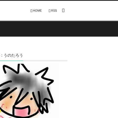
HOME
RSS
 : うのたろう