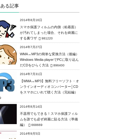
のある記事
2014年8月16日
スマホ保護フィルムの内側（粘着面）
が汚れてしまった場合、それを綺麗に
する裏ワザ
981220
2014年7月27日
WMA→MP3の簡単な変換方法（後編）
Windows Media playerでPCに取り込ん
だCDをひらく方法
896400
2014年7月31日
【WMA→MP3】無料フリーソフト・オ
ンラインオーディオコンバーター│CD
をスマホにいれて聴く方法（完結編）
9
2014年8月14日
不器用でもできる！スマホ保護フィル
ムを誰でも必ず綺麗に貼る方法（準備
編）
668669
2014年9月5日