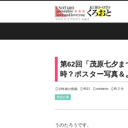
うのたろうブログくろおと
第62回「茂原七夕ま
時？ポスター写真＆
4011
unotarou
約 2 分
10年前の投稿
季節行事
うのたろうです。