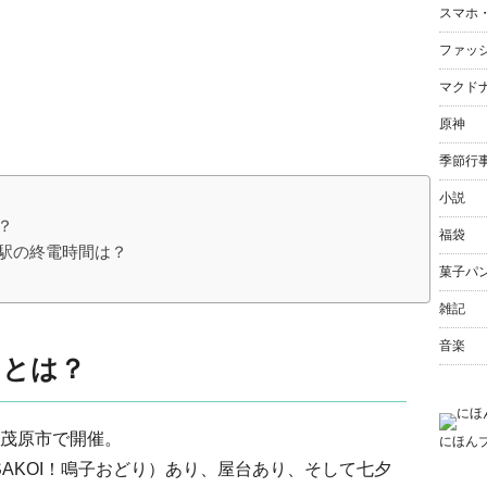
スマホ
ファッ
マクド
原神
季節行
小説
？
福袋
り駅の終電時間は？
菓子パ
雑記
音楽
」とは？
茂原市で開催。
にほん
AKOI！鳴子おどり）あり、屋台あり、そして七夕