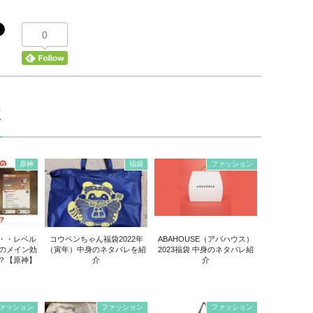
0
E
原神
福袋
ファッション
・・レベル
コウペンちゃん福袋2022年
ABAHOUSE（アバハウス）
きのメイン効
（寅年）中身のネタバレを紹
2023福袋 中身のネタバレ紹
？【原神】
介
介
ァッション
ファッション
ファッション