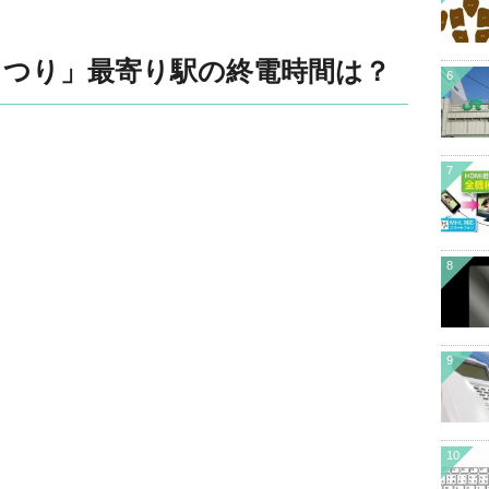
まつり」最寄り駅の終電時間は？
6
7
8
9
10