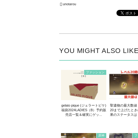
unotarou
YOU MIGHT ALSO LIK
ファッション
gelato pique (ジェラートピケ)
聖遺物の最大数値
福袋2024LADIES（B）予約販
20まで上げたと
売店一覧＆確実にゲッ...
果のステータスは
原神
フ