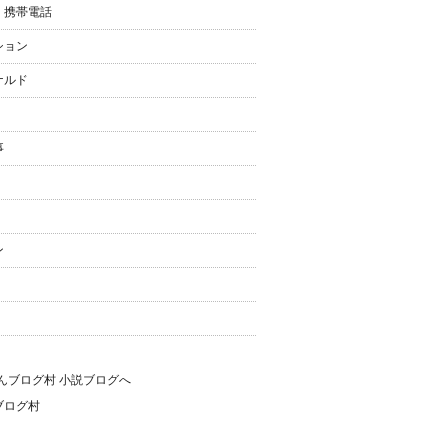
・携帯電話
ション
ナルド
事
ン
ブログ村