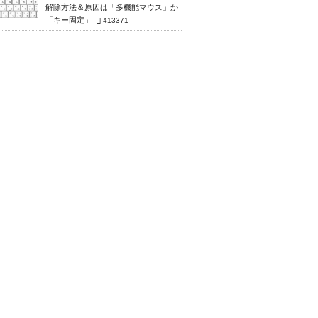
解除方法＆原因は「多機能マウス」か
「キー固定」
413371