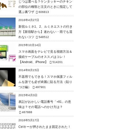
じつは選べる？ケンタッキーのチキン
の部位の種類と注文のときに指定して
選ぶ裏ワザ
606813
2016年4月27日
新宿ルミネ1、2、ルミネエストの行き
方【新宿駅から】迷わない・雨でも濡
れないコツ
548512
2015年10月14日
スマホ画面をテレビで見る視聴方法＆
接続ケーブルのオススメはコレ！
【Android、iPhone】
514201
2014年8月15日
不器用でもできる！スマホ保護フィル
ムを誰でも必ず綺麗に貼る方法（貼り
つけ編）
497901
2015年4月3日
表記がおかしい電話番号「+81」の意
味は？その電話へのかけ方は？
467888
2016年5月17日
Ctrlキーが押されたまま固定された！