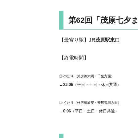
第62回「茂原七夕
【最寄り駅】
JR茂原駅東口
【終電時間】
◎.のぼり（外房線大綱・千葉方面）
→
23:06
（平日・土日・休日共通）
◎.くだり（外房線浦安・安房鴨川方面）
→
0:06
（平日・土日・休日共通）