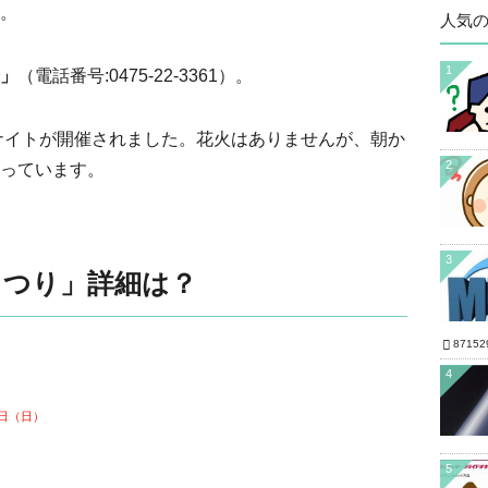
。
人気
1
」
（電話番号:0475-22-3361）。
ルナイトが開催されました。花火はありませんが、朝か
2
っています。
3
まつり」詳細は？
87152
4
1日（日）
5