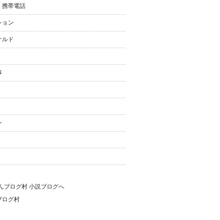
・携帯電話
ション
ナルド
事
ン
ブログ村