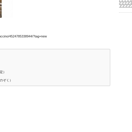
uccino/4524785338944/?tag=new
限定）
のぞく）