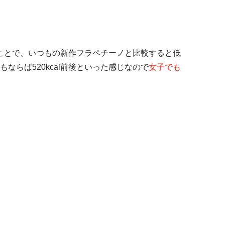
いうことで、いつもの新作フラペチーノと比較すると低
ならば520kcal前後といった感じなので
女子でも