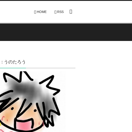
HOME
RSS
 : うのたろう