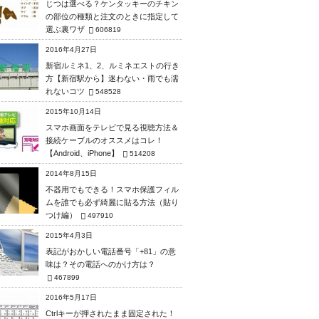
じつは選べる？ケンタッキーのチキン
の部位の種類と注文のときに指定して
選ぶ裏ワザ
606819
2016年4月27日
新宿ルミネ1、2、ルミネエストの行き
方【新宿駅から】迷わない・雨でも濡
れないコツ
548528
2015年10月14日
スマホ画面をテレビで見る視聴方法＆
接続ケーブルのオススメはコレ！
【Android、iPhone】
514208
2014年8月15日
不器用でもできる！スマホ保護フィル
ムを誰でも必ず綺麗に貼る方法（貼り
つけ編）
497910
2015年4月3日
表記がおかしい電話番号「+81」の意
味は？その電話へのかけ方は？
467899
2016年5月17日
Ctrlキーが押されたまま固定された！