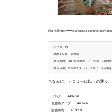
画像引用:http://www.starbucks.co.jp/beverage/frapp
【サイズ】tall
【価格】580円（税別）
【販売期間】2017年10月2日～10月31日（期間
【販売店舗】全国のスターバックス（一部店舗を
ちなみに、カロリーは以下の通り。
・ミルク……449kcal
・低脂肪タイプ……440kcal
・無脂肪乳……432kcal