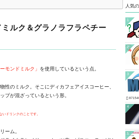
人気
1
ドミルク＆グラノラフラペチー
2
ーモンドミルク」
を使用しているという点。
3
物性のミルク。そこにディカフェアイスコーヒー、
ップが混ざっているという形。
87154
4
ないドリンクのことです。
リーム。
5