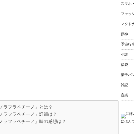
スマホ
ファッ
マクド
原神
季節行
小説
福袋
菓子パ
雑記
音楽
ノラフラペチーノ」とは？
ノラフラペチーノ」詳細は？
ノラフラペチーノ」味の感想は？
にほん