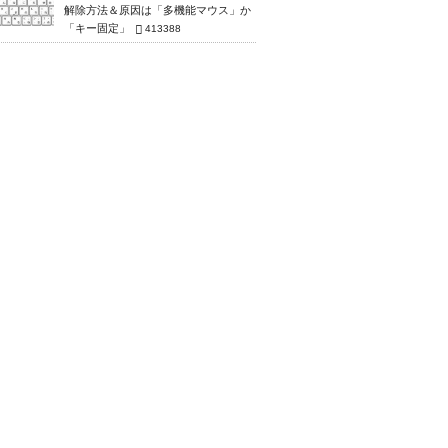
解除方法＆原因は「多機能マウス」か
「キー固定」
413388