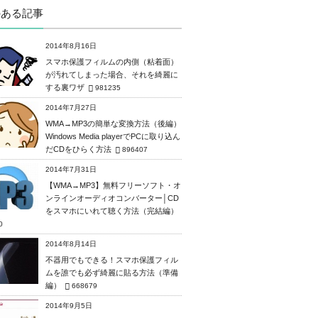
のある記事
2014年8月16日
スマホ保護フィルムの内側（粘着面）
が汚れてしまった場合、それを綺麗に
する裏ワザ
981235
2014年7月27日
WMA→MP3の簡単な変換方法（後編）
Windows Media playerでPCに取り込ん
だCDをひらく方法
896407
2014年7月31日
【WMA→MP3】無料フリーソフト・オ
ンラインオーディオコンバーター│CD
をスマホにいれて聴く方法（完結編）
0
2014年8月14日
不器用でもできる！スマホ保護フィル
ムを誰でも必ず綺麗に貼る方法（準備
編）
668679
2014年9月5日