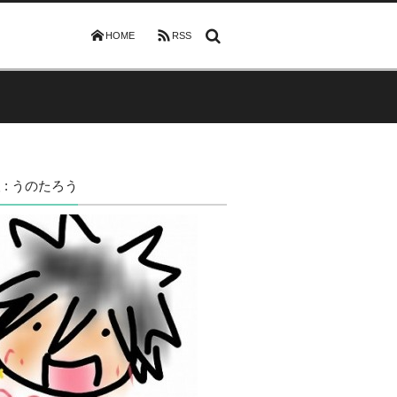
HOME
RSS
 : うのたろう