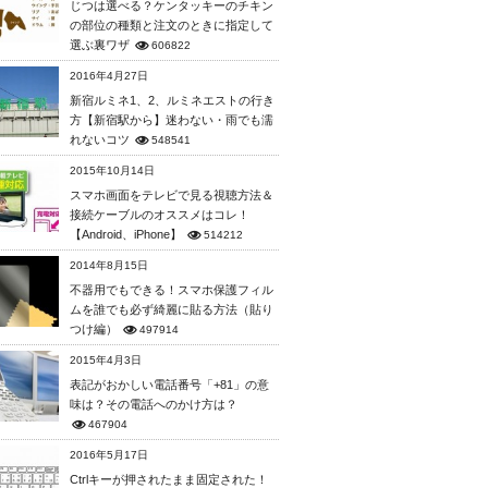
じつは選べる？ケンタッキーのチキン
の部位の種類と注文のときに指定して
選ぶ裏ワザ
606822
2016年4月27日
新宿ルミネ1、2、ルミネエストの行き
方【新宿駅から】迷わない・雨でも濡
れないコツ
548541
2015年10月14日
スマホ画面をテレビで見る視聴方法＆
接続ケーブルのオススメはコレ！
【Android、iPhone】
514212
2014年8月15日
不器用でもできる！スマホ保護フィル
ムを誰でも必ず綺麗に貼る方法（貼り
つけ編）
497914
2015年4月3日
表記がおかしい電話番号「+81」の意
味は？その電話へのかけ方は？
467904
2016年5月17日
Ctrlキーが押されたまま固定された！