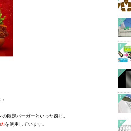
6
7
8
9
く）
マックの限定バーガーといった感じ。
10
肉
を使用しています。