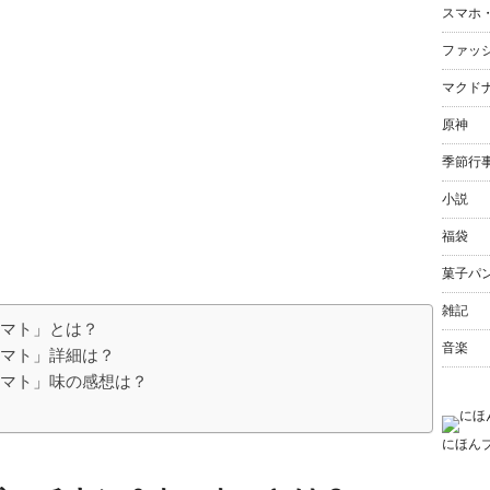
スマホ
ファッ
マクド
原神
季節行
小説
福袋
菓子パ
雑記
トマト」とは？
音楽
トマト」詳細は？
トマト」味の感想は？
にほん