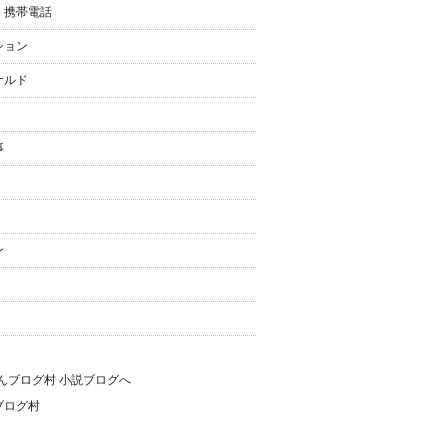
・携帯電話
ション
ナルド
事
ン
ブログ村