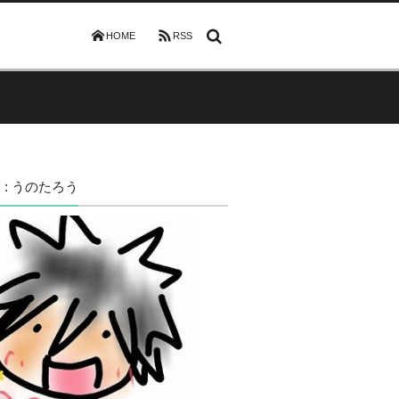
HOME
RSS
 : うのたろう