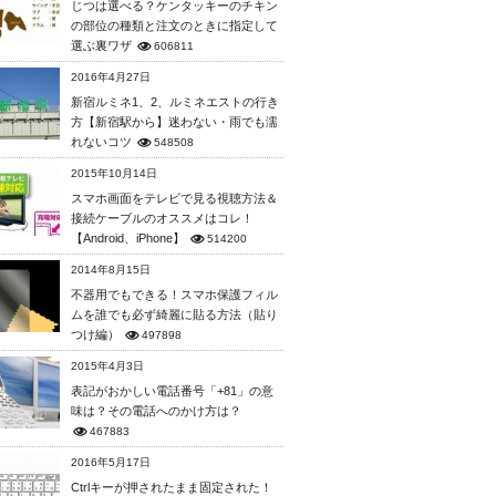
じつは選べる？ケンタッキーのチキン
の部位の種類と注文のときに指定して
選ぶ裏ワザ
606811
2016年4月27日
新宿ルミネ1、2、ルミネエストの行き
方【新宿駅から】迷わない・雨でも濡
れないコツ
548508
2015年10月14日
スマホ画面をテレビで見る視聴方法＆
接続ケーブルのオススメはコレ！
【Android、iPhone】
514200
2014年8月15日
不器用でもできる！スマホ保護フィル
ムを誰でも必ず綺麗に貼る方法（貼り
つけ編）
497898
2015年4月3日
表記がおかしい電話番号「+81」の意
味は？その電話へのかけ方は？
467883
2016年5月17日
Ctrlキーが押されたまま固定された！