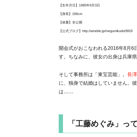
【生年月日】1985年9月3日
【身長】168cm
【体重】非公開
【公式ブログ】http://ameblo.jp/megumikudo0903/
開会式がおこなわれる2016年8月
す。ちなみに、彼女の出身は兵庫県
そして事務所は「東宝芸能」。
長澤
に、独身で結婚はしていません。彼
は……
「工藤めぐみ」っ