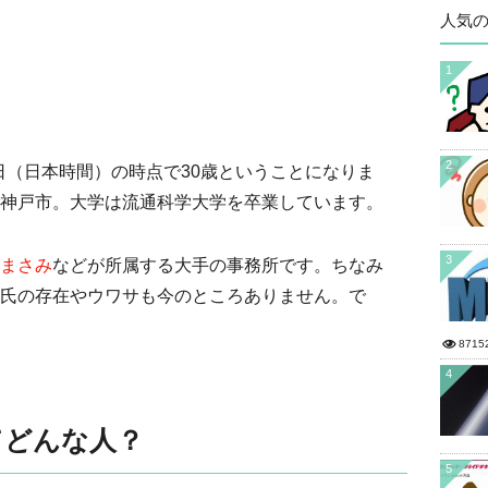
人気
1
2
6日（日本時間）の時点で30歳ということになりま
神戸市。大学は流通科学大学を卒業しています。
3
まさみ
などが所属する大手の事務所です。ちなみ
氏の存在やウワサも今のところありません。で
8715
4
てどんな人？
5