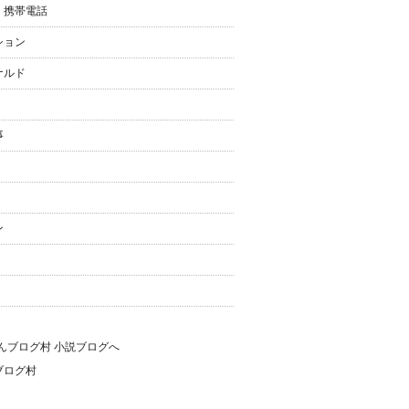
・携帯電話
ション
ナルド
事
ン
ブログ村