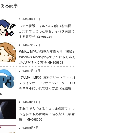
のある記事
2014年8月16日
スマホ保護フィルムの内側（粘着面）
が汚れてしまった場合、それを綺麗に
する裏ワザ
981214
2014年7月27日
WMA→MP3の簡単な変換方法（後編）
Windows Media playerでPCに取り込ん
だCDをひらく方法
896398
2014年7月31日
【WMA→MP3】無料フリーソフト・オ
ンラインオーディオコンバーター│CD
をスマホにいれて聴く方法（完結編）
28
2014年8月14日
不器用でもできる！スマホ保護フィル
ムを誰でも必ず綺麗に貼る方法（準備
編）
668666
2014年9月5日