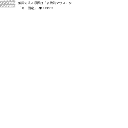
解除方法＆原因は「多機能マウス」か
「キー固定」
413363