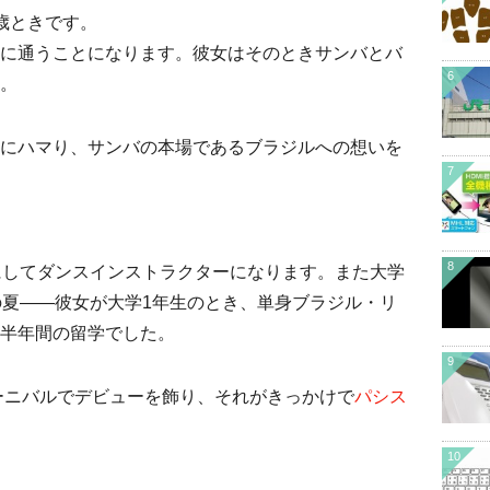
歳ときです。
に通うことになります。彼女はそのときサンバとバ
6
。
にハマり、サンバの本場であるブラジルへの想いを
7
8
にしてダンスインストラクターになります。また大学
の夏――彼女が大学1年生のとき、単身ブラジル・リ
半年間の留学でした。
9
カーニバルでデビューを飾り、それがきっかけで
パシス
10