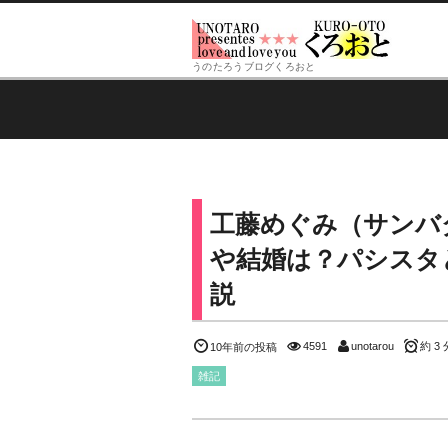
うのたろうブログくろおと
工藤めぐみ（サンバ
や結婚は？パシスタと
説
4591
unotarou
約 3 
10年前の投稿
雑記