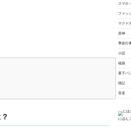
スマホ
ファッ
マクド
原神
季節行
小説
福袋
菓子パ
雑記
音楽
は？
にほん