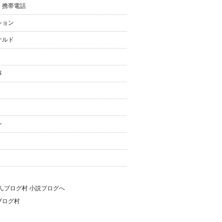
・携帯電話
ション
ナルド
事
ン
ブログ村