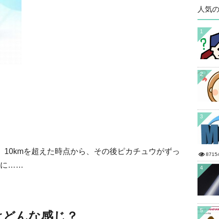
人気
1
2
3
、10kmを超えた時点から、その後ピカチュウがずっ
8715
に……
4
5
はどんな感じ？