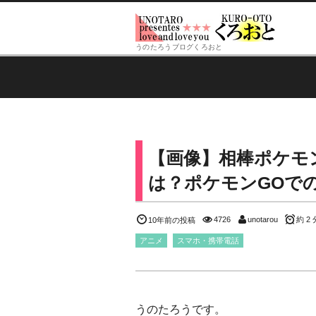
うのたろうブログくろおと
【画像】相棒ポケモ
は？ポケモンGOで
4726
unotarou
約 2 
10年前の投稿
アニメ
スマホ・携帯電話
うのたろうです。