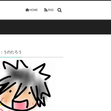
HOME
RSS
 : うのたろう