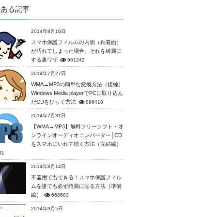
のある記事
2014年8月16日
スマホ保護フィルムの内側（粘着面）
が汚れてしまった場合、それを綺麗に
する裏ワザ
981242
2014年7月27日
WMA→MP3の簡単な変換方法（後編）
Windows Media playerでPCに取り込ん
だCDをひらく方法
896410
2014年7月31日
【WMA→MP3】無料フリーソフト・オ
ンラインオーディオコンバーター│CD
をスマホにいれて聴く方法（完結編）
41
2014年8月14日
不器用でもできる！スマホ保護フィル
ムを誰でも必ず綺麗に貼る方法（準備
編）
668683
2014年9月5日