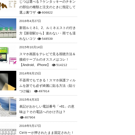
じつは選べる？ケンタッキーのチキン
の部位の種類と注文のときに指定して
選ぶ裏ワザ
606822
2016年4月27日
新宿ルミネ1、2、ルミネエストの行き
方【新宿駅から】迷わない・雨でも濡
れないコツ
548539
2015年10月14日
スマホ画面をテレビで見る視聴方法＆
接続ケーブルのオススメはコレ！
【Android、iPhone】
514212
2014年8月15日
不器用でもできる！スマホ保護フィル
ムを誰でも必ず綺麗に貼る方法（貼り
つけ編）
497914
2015年4月3日
表記がおかしい電話番号「+81」の意
味は？その電話へのかけ方は？
467904
2016年5月17日
Ctrlキーが押されたまま固定された！