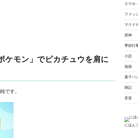
スマホ
ファッ
マクド
原神
季節行
小説
棒ポケモン」でピカチュウを肩に
福袋
菓子パ
雑記
純です。
音楽
にほん