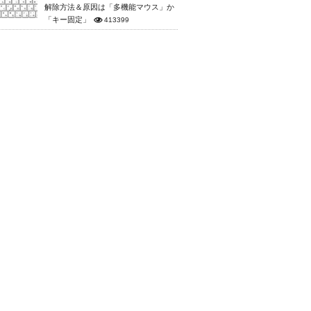
解除方法＆原因は「多機能マウス」か
「キー固定」
413399